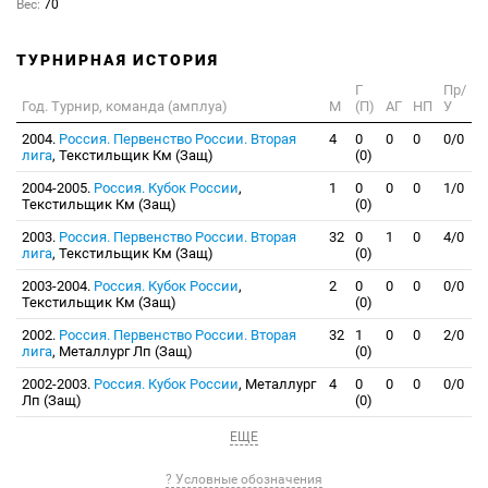
Вес:
70
ТУРНИРНАЯ ИСТОРИЯ
Г
Пр/
Год. Турнир, команда (амплуа)
М
(П)
АГ
НП
У
2004.
Россия. Первенство России. Вторая
4
0
0
0
0/0
лига
, Текстильщик Км (Защ)
(0)
2004-2005.
Россия. Кубок России
,
1
0
0
0
1/0
Текстильщик Км (Защ)
(0)
2003.
Россия. Первенство России. Вторая
32
0
1
0
4/0
лига
, Текстильщик Км (Защ)
(0)
2003-2004.
Россия. Кубок России
,
2
0
0
0
0/0
Текстильщик Км (Защ)
(0)
2002.
Россия. Первенство России. Вторая
32
1
0
0
2/0
лига
, Металлург Лп (Защ)
(0)
2002-2003.
Россия. Кубок России
, Металлург
4
0
0
0
0/0
Лп (Защ)
(0)
ЕЩЕ
? Условные обозначения