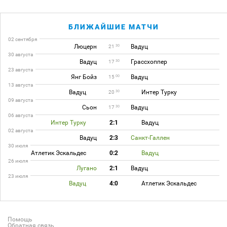
БЛИЖАЙШИЕ МАТЧИ
02 сентября
Люцерн
Вадуц
30
21
30 августа
Вадуц
Грассхоппер
30
17
23 августа
Янг Бойз
Вадуц
00
15
13 августа
Вадуц
Интер Турку
30
20
09 августа
Сьон
Вадуц
30
17
06 августа
Интер Турку
2:1
Вадуц
02 августа
Вадуц
2:3
Санкт-Галлен
30 июля
Атлетик Эскальдес
0:2
Вадуц
26 июля
Лугано
2:1
Вадуц
23 июля
Вадуц
4:0
Атлетик Эскальдес
Помощь
Обратная связь