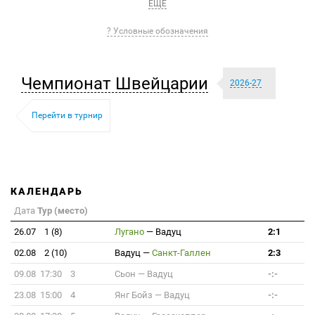
ЕЩЕ
? Условные обозначения
Чемпионат Швейцарии
2026-27
Перейти в турнир
КАЛЕНДАРЬ
Дата
Тур (место)
26.07
1 (8)
Лугано
—
Вадуц
2:1
02.08
2 (10)
Вадуц
—
Санкт-Галлен
2:3
09.08 17:30
3
Сьон
—
Вадуц
-:-
23.08 15:00
4
Янг Бойз
—
Вадуц
-:-