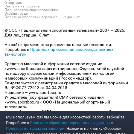
О портале
Реклама на портале
Пользовательское соглашение
Охрана труда
Политика обработки персональных данных
© ООО «Национальный спортивный телеканал» 2007 — 2026.
Для лиц старше 18 лет
На сайте применяются рекомендательные технологии.
Подробнее в
Правилах применения рекомендательных
технологий
Средство массовой информации сетевое издание
«www.sportbox.ru» зарегистрировано Федеральной службой
по надзору в сфере связи, информационных технологий
и массовых коммуникаций (Роскомнадзор).
Свидетельство о регистрации средства массовой информации
Эл № ФС77-72613 от 04.04.2018
Название — www.sportbox.ru
Учредитель (соучредители) СМИ сетевого издания
«www.sportbox.ru»: ООО «Национальный спортивный
телеканал»
Главный редактор СМИ сетевого издания «www.sportbox.ru»:
Конов В.А.
Мы используем файлы Сookie для корректной работы веб-сайта.
Номер телефона редакции СМИ сетевого издания
Подробнее в
Политике обработки персональных данных
и
«www.sportbox.ru»: +7 (495) 653 8419
Пользовательском соглашении
. Нажмите на кнопку «Хорошо»,
Адрес электронной почты редакции СМИ сетевого издания