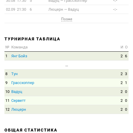
30.08 17:30
5
Вадуц
—
Грассхоппер
-:-
02.09 21:30
6
Люцерн
—
Вадуц
-:-
Позже
ТУРНИРНАЯ ТАБЛИЦА
№
Команда
И
О
1
Янг Бойз
2
6
...
8
Тун
2
3
9
Грассхоппер
2
1
10
Вадуц
2
0
11
Серветт
2
0
12
Люцерн
2
0
ОБЩАЯ СТАТИСТИКА