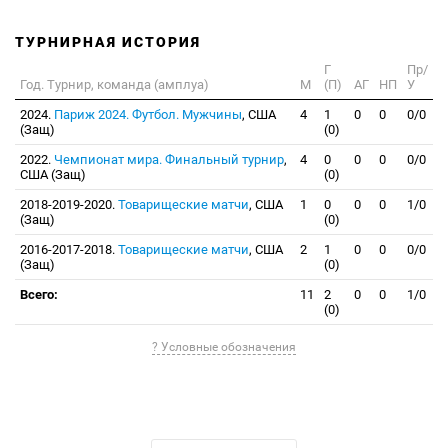
ТУРНИРНАЯ ИСТОРИЯ
Г
Пр/
Год. Турнир, команда (амплуа)
М
(П)
АГ
НП
У
2024.
Париж 2024. Футбол. Мужчины
, США
4
1
0
0
0/0
(Защ)
(0)
2022.
Чемпионат мира. Финальный турнир
,
4
0
0
0
0/0
США (Защ)
(0)
2018-2019-2020.
Товарищеские матчи
, США
1
0
0
0
1/0
(Защ)
(0)
2016-2017-2018.
Товарищеские матчи
, США
2
1
0
0
0/0
(Защ)
(0)
Всего:
11
2
0
0
1/0
(0)
? Условные обозначения