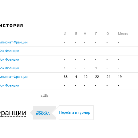
 ИСТОРИЯ
И
В
Н
П
О
Место
емпионат Франции
-
-
-
-
-
-
бок Франции
-
-
-
-
-
-
бок Франции
-
-
-
-
-
-
бок Франции
1
-
-
1
-
-
емпионат Франции
38
4
12
22
24
19
бок Франции
-
-
-
-
-
-
ЕЩЕ
Франции
2026-27
Перейти в турнир