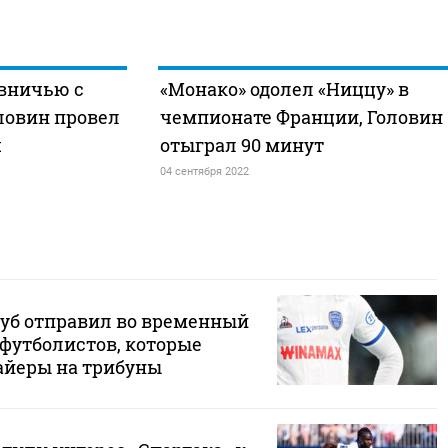
 вничью с
«Монако» одолел «Ниццу» в
Головин провел
чемпионате Франции, Головин
ч
отыграл 90 минут
04 сентября 2022
уб отправил во временный
 футболистов, которые
айеры на трибуны