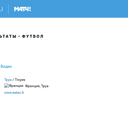
ЬТАТЫ
ФУТБОЛ
Видео
Труа
/ Troyes
Франция, Труа
www.estac.fr