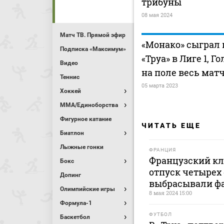
трибуны
08 мая 2024
Матч ТВ. Прямой эфир
«Монако» сыграл
Подписка «Максимум»
«Труа» в Лиге 1, 
Видео
на поле весь мат
Теннис
05 марта 2023
Хоккей
MMA/Единоборства
Фигурное катание
ЧИТАТЬ ЕЩЕ
Биатлон
Лыжные гонки
ФРАНЦИЯ
Французский кл
Бокс
отпуск четырех
Допинг
выбрасывали ф
Олимпийские игры
8 мая 2024 15:00
Формула-1
ФУТБОЛ
Баскетбол