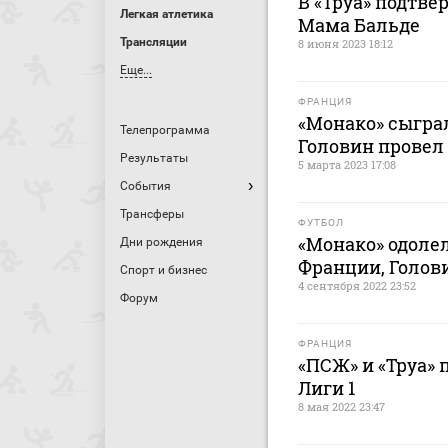
В «Труа» подтве
Легкая атлетика
Мама Бальде
Трансляции
8 июня 2023 18:12
Еще...
ФРАНЦИЯ
«Монако» сыграл
Телепрограмма
Головин провел 
Результаты
5 марта 2023 17:08
События
Трансферы
ФУТБОЛ
«Монако» одоле
Дни рождения
Франции, Голов
Спорт и бизнес
4 сентября 2022 23:52
Форум
ФРАНЦИЯ
«ПСЖ» и «Труа» 
Лиги 1
8 мая 2022 23:47