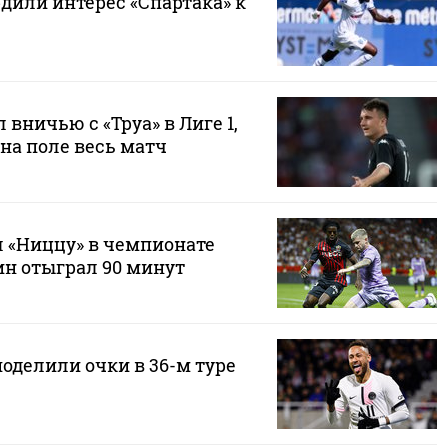
рдили интерес «Спартака» к
 вничью с «Труа» в Лиге 1,
на поле весь матч
л «Ниццу» в чемпионате
ин отыграл 90 минут
поделили очки в 36-м туре