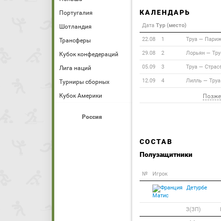
КАЛЕНДАРЬ
Португалия
Дата
Тур (место)
Шотландия
22.08
1
Труа
—
Пари
Трансферы
29.08
2
Лорьян
—
Тру
Кубок конфедераций
05.09
3
Труа
—
Страс
Лига наций
12.09
4
Лилль
—
Труа
Турниры сборных
Кубок Америки
Позже
Россия
СОСТАВ
Полузащитники
№
Игрок
Детурбе
Матис
З(ЗП)