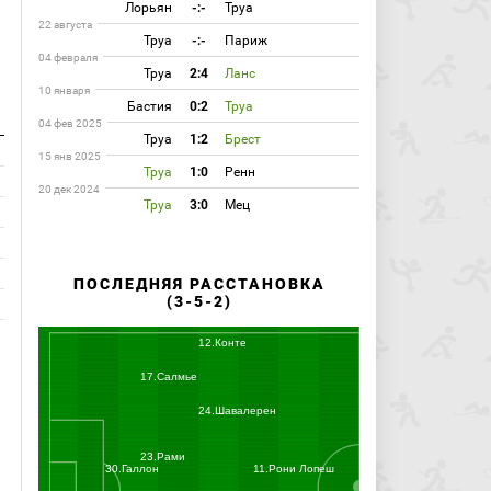
Лорьян
-:-
Труа
22 августа
Труа
-:-
Париж
04 февраля
Труа
2:4
Ланс
10 января
Бастия
0:2
Труа
04 фев 2025
Труа
1:2
Брест
15 янв 2025
Труа
1:0
Ренн
20 дек 2024
Труа
3:0
Мец
ПОСЛЕДНЯЯ РАССТАНОВКА
(3-5-2)
12.Конте
17.Салмье
24.Шавалерен
23.Рами
30.Галлон
11.Рони Лопеш