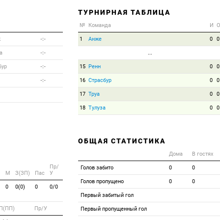
ТУРНИРНАЯ ТАБЛИЦА
№
Команда
И
ж
-:-
1
Анже
0
0
а
-:-
...
бур
-:-
15
Ренн
0
0
-:-
16
Страсбур
0
0
17
Труа
0
0
18
Тулуза
0
0
ОБЩАЯ СТАТИСТИКА
Дома
В гостях
Пр/
Голов забито
0
0
M
З(ЗП)
Пас
У
Голов пропущено
0
0
0
0(0)
0
0/0
Первый забитый гол
П(ПП)
Пр/У
Первый пропущенный гол