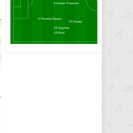
6.Куаме Роминик
О
4.Палмер-Браун
20.Рипар
29.Одобер
19.Брус