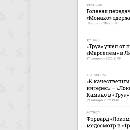
ФРАНЦИЯ
Голевая переда
«Монако» одержа
10 апреля 2022 18:06
ФУТБОЛ
«Труа» ушел от 
«Марселем» в Ли
27 февраля 2022 21:09
ТРАНСФЕРЫ
«К качественны
интерес» — «Ло
Камано в «Труа»
29 января 2022 19:40
ФУТБОЛ
Форвард «Локом
медосмотр в «Т