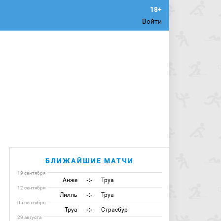
Войти
БЛИЖАЙШИЕ МАТЧИ
19 сентября
Анже
-:-
Труа
12 сентября
Лилль
-:-
Труа
05 сентября
Труа
-:-
Страсбур
29 августа