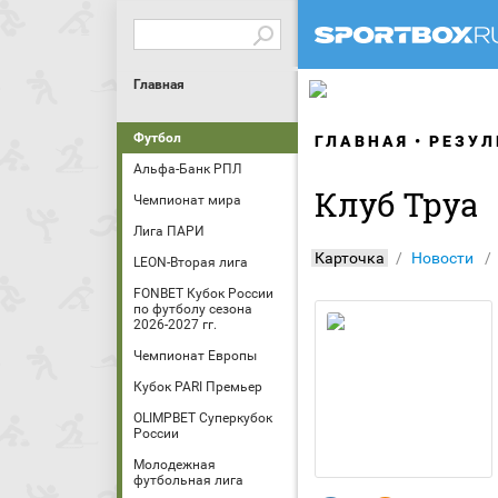
Главная
Футбол
ГЛАВНАЯ
РЕЗУЛ
Альфа-Банк РПЛ
Клуб Труа
Чемпионат мира
Лига ПАРИ
Карточка
Новости
LEON-Вторая лига
FONBET Кубок России
по футболу сезона
2026-2027 гг.
Чемпионат Европы
Кубок PARI Премьер
OLIMPBET Суперкубок
России
Молодежная
футбольная лига