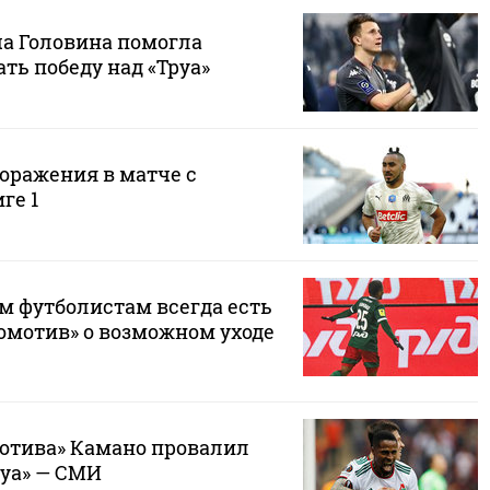
ча Головина помогла
ть победу над «Труа»
поражения в матче с
ге 1
м футболистам всегда есть
комотив» о возможном уходе
отива» Камано провалил
руа» — СМИ