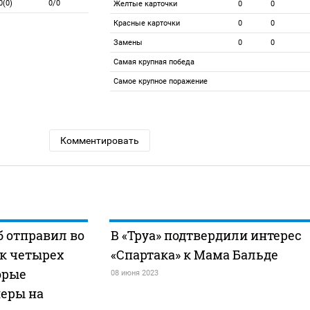
0(0)
0/0
Желтые карточки
0
0
Красные карточки
0
0
Замены
0
0
Самая крупная победа
Самое крупное поражение
Комментировать
 отправил во
В «Труа» подтвердили интерес
к четырех
«Спартака» к Мама Бальде
орые
08 июня 2023
еры на