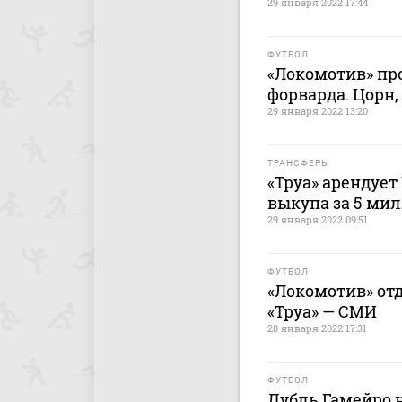
29 января 2022 17:44
ФУТБОЛ
«Локомотив» пр
форварда. Цорн,
29 января 2022 13:20
ТРАНСФЕРЫ
«Труа» арендуе
выкупа за 5 ми
29 января 2022 09:51
ФУТБОЛ
«Локомотив» отд
«Труа» — СМИ
28 января 2022 17:31
ФУТБОЛ
Дубль Гамейро н