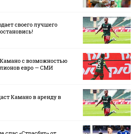
одает своего лучшего
 остановись!
т Камано с возможностью
ллионов евро — СМИ
аст Камано в аренду в
е спас «Страсбур» от