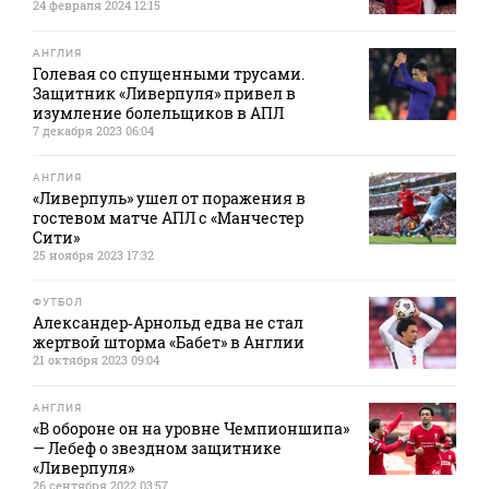
24 февраля 2024 12:15
АНГЛИЯ
Голевая со спущенными трусами.
Защитник «Ливерпуля» привел в
изумление болельщиков в АПЛ
7 декабря 2023 06:04
АНГЛИЯ
«Ливерпуль» ушел от поражения в
гостевом матче АПЛ с «Манчестер
Сити»
25 ноября 2023 17:32
ФУТБОЛ
Александер‑Арнольд едва не стал
жертвой шторма «Бабет» в Англии
21 октября 2023 09:04
АНГЛИЯ
«В обороне он на уровне Чемпионшипа»
— Лебеф о звездном защитнике
«Ливерпуля»
26 сентября 2022 03:57