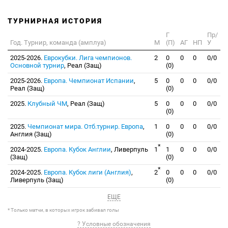
ТУРНИРНАЯ ИСТОРИЯ
Г
Пр/
Год. Турнир, команда (амплуа)
М
(П)
АГ
НП
У
2025-2026.
Еврокубки. Лига чемпионов.
2
0
0
0
0/0
Основной турнир
, Реал (Защ)
(0)
2025-2026.
Европа. Чемпионат Испании
,
5
0
0
0
0/0
Реал (Защ)
(0)
2025.
Клубный ЧМ
, Реал (Защ)
5
0
0
0
0/0
(0)
2025.
Чемпионат мира. Отб.турнир. Европа
,
1
0
0
0
0/0
Англия (Защ)
(0)
*
2024-2025.
Европа. Кубок Англии
, Ливерпуль
1
1
0
0
0/0
(Защ)
(0)
*
2024-2025.
Европа. Кубок лиги (Англия)
,
2
0
0
0
0/0
Ливерпуль (Защ)
(0)
ЕЩЕ
* Только матчи, в которых игрок забивал голы
? Условные обозначения