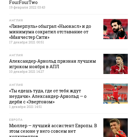
FourFourTwo
19 февраля 2022 03:43
АНГЛИЯ
«Ливерпуль» обыграл «Ньюкасл» и до
минимума сократил отставание от
«Манчестер Сити»
17 декабря 2021 00:51
АНГЛИЯ
Александер-Арнольд признан лучшим
игроком ноября в АПЛ
10 декабря 2021 14:27
АНГЛИЯ
«Ты едешь туда, где от тебя ждут
неудачи». Александер-Арнольд — о
дерби с «Эвертоном»
1 декабря 2021 14:51
ЕВРОПА
Мюллер — лучший ассистент Европы. В
этом сезоне у него совсем нет
конкурентов