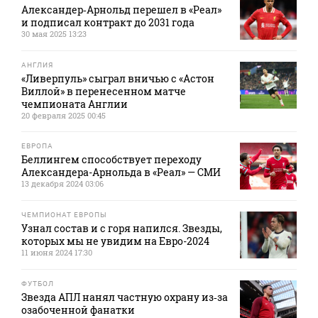
Александер‑Арнольд перешел в «Реал»
и подписал контракт до 2031 года
30 мая 2025 13:23
АНГЛИЯ
«Ливерпуль» сыграл вничью с «Астон
Виллой» в перенесенном матче
чемпионата Англии
20 февраля 2025 00:45
ЕВРОПА
Беллингем способствует переходу
Александера-Арнольда в «Реал» — СМИ
13 декабря 2024 03:06
ЧЕМПИОНАТ ЕВРОПЫ
Узнал состав и с горя напился. Звезды,
которых мы не увидим на Евро-2024
11 июня 2024 17:30
ФУТБОЛ
Звезда АПЛ нанял частную охрану из‑за
озабоченной фанатки