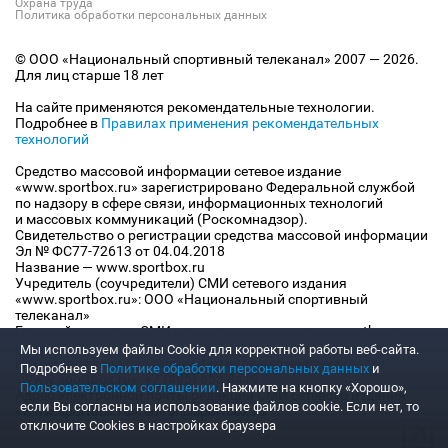
Охрана труда
Политика обработки персональных данных
© ООО «Национальный спортивный телеканал» 2007 — 2026.
Для лиц старше 18 лет
На сайте применяются рекомендательные технологии.
Подробнее в
Правилах применения рекомендательных
технологий
Средство массовой информации сетевое издание
«www.sportbox.ru» зарегистрировано Федеральной службой
по надзору в сфере связи, информационных технологий
и массовых коммуникаций (Роскомнадзор).
Свидетельство о регистрации средства массовой информации
Эл № ФС77-72613 от 04.04.2018
Название — www.sportbox.ru
Учредитель (соучредители) СМИ сетевого издания
«www.sportbox.ru»: ООО «Национальный спортивный
телеканал»
Главный редактор СМИ сетевого издания «www.sportbox.ru»:
Конов В.А.
Мы используем файлы Сookie для корректной работы веб-сайта.
Номер телефона редакции СМИ сетевого издания
Подробнее в
Политике обработки персональных данных
и
«www.sportbox.ru»: +7 (495) 653 8419
Пользовательском соглашении
. Нажмите на кнопку «Хорошо»,
Адрес электронной почты редакции СМИ сетевого издания
если Вы согласны на использование файлов cookie. Если нет, то
«www.sportbox.ru»: editor@sportbox.ru
отключите Cookies в настройках браузера