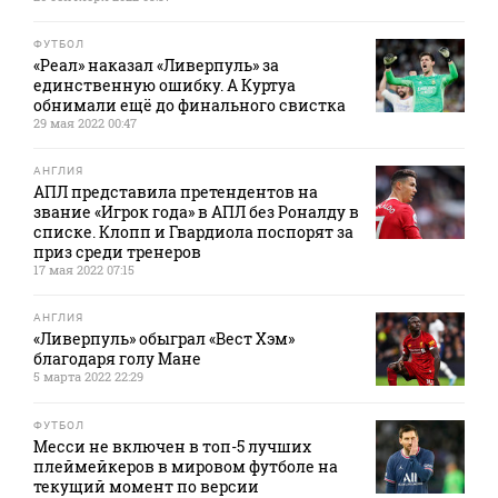
ФУТБОЛ
«Реал» наказал «Ливерпуль» за
единственную ошибку. А Куртуа
обнимали ещё до финального свистка
29 мая 2022 00:47
АНГЛИЯ
АПЛ представила претендентов на
звание «Игрок года» в АПЛ без Роналду в
списке. Клопп и Гвардиола поспорят за
приз среди тренеров
17 мая 2022 07:15
АНГЛИЯ
«Ливерпуль» обыграл «Вест Хэм»
благодаря голу Мане
5 марта 2022 22:29
ФУТБОЛ
Месси не включен в топ-5 лучших
плеймейкеров в мировом футболе на
текущий момент по версии