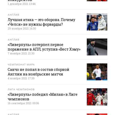
1 декабря 2021 13:44
АНГЛИЯ
Лучшая атака — это оборона. Почему
«Челси» не нужны форварды?
29 ноября 2021 16:30
АНГЛИЯ
«Ливерпуль» потерпел первое
поражение в АПЛ, уступив «Вест Хэму»
7 ноября 2021 21:30
ЧЕМПИОНАТ МИРА
Санчо не попал в состав сборной
Англии на ноябрьские матчи
4 ноября 2021 17:39
ЛИГА ЧЕМПИОНОВ
«Ливерпуль» победил «Милан» в Лиге
чемпионов
16 сентября 2021 00:06
АНГЛИЯ