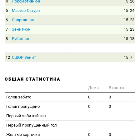
4
Локомотив-юн
15
26
5
Мастер-Сатурн
15
24
6
Спартак-юн
15
23
7
Зенит-юн
15
23
8
Рубин-юн
15
18
...
12
СШОР Зенит
15
7
ОБЩАЯ СТАТИСТИКА
Дома
В гостях
Голов забито
0
0
Голов пропущено
0
0
Первый забитый гол
Первый пропущенный гол
Желтые карточки
0
0