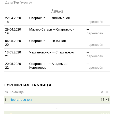
Дата
Тур (место)
Раньше
22.04.2020
Спартак-юн
—
Динамо-юн
—
18
перенесён
29.04.2020
Мастер-Сатурн
—
Спартак-юн
—
19
перенесён
06.05.2020
Спартак-юн
—
ЦСКА-юн
—
20
перенесён
13.05.2020
Чертаново-юн
—
Спартак-юн
—
21
перенесён
20.05.2020
Спартак-юн
—
Академия
—
22
Коноплева
перенесён
ТУРНИРНАЯ ТАБЛИЦА
№
Команда
И
О
1
Чертаново-юн
15
41
...