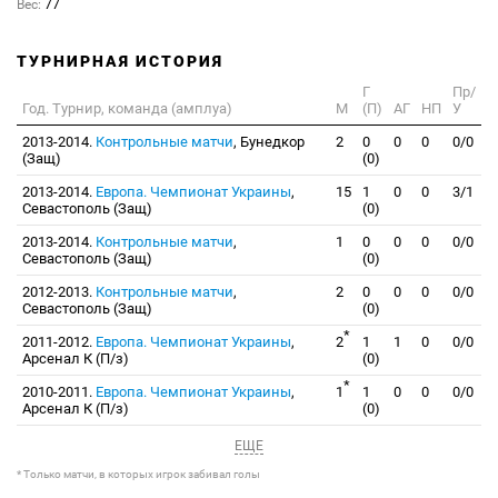
Вес:
77
ТУРНИРНАЯ ИСТОРИЯ
Г
Пр/
Год. Турнир, команда (амплуа)
М
(П)
АГ
НП
У
2013-2014.
Контрольные матчи
, Бунедкор
2
0
0
0
0/0
(Защ)
(0)
2013-2014.
Европа. Чемпионат Украины
,
15
1
0
0
3/1
Севастополь (Защ)
(0)
2013-2014.
Контрольные матчи
,
1
0
0
0
0/0
Севастополь (Защ)
(0)
2012-2013.
Контрольные матчи
,
2
0
0
0
0/0
Севастополь (Защ)
(0)
*
2011-2012.
Европа. Чемпионат Украины
,
2
1
1
0
0/0
Арсенал К (П/з)
(0)
*
2010-2011.
Европа. Чемпионат Украины
,
1
1
0
0
0/0
Арсенал К (П/з)
(0)
ЕЩЕ
* Только матчи, в которых игрок забивал голы