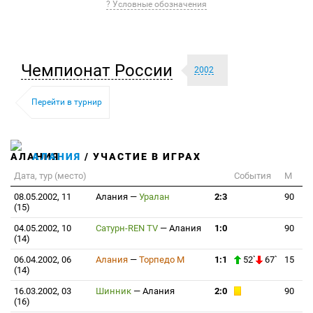
? Условные обозначения
Чемпионат России
2002
Перейти в турнир
АЛАНИЯ
/ УЧАСТИЕ В ИГРАХ
Дата, тур (место)
События
М
08.05.2002, 11
Алания
—
Уралан
2:3
90
(15)
04.05.2002, 10
Сатурн-REN TV
—
Алания
1:0
90
(14)
06.04.2002, 06
Алания
—
Торпедо М
1:1
52`
67`
15
(14)
16.03.2002, 03
Шинник
—
Алания
2:0
90
(16)