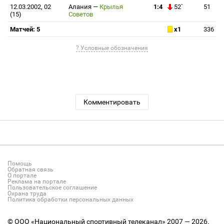
12.03.2002, 02
Алания
—
Крылья
1:4
52`
51
(15)
Советов
Матчей: 5
x1
336
? Условные обозначения
Комментировать
Помощь
Обратная связь
О портале
Реклама на портале
Пользовательское соглашение
Охрана труда
Политика обработки персональных данных
© ООО «Национальный спортивный телеканал» 2007 — 2026.