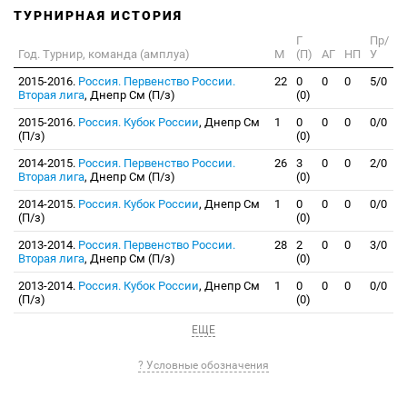
ТУРНИРНАЯ ИСТОРИЯ
Г
Пр/
Год. Турнир, команда (амплуа)
М
(П)
АГ
НП
У
2015-2016.
Россия. Первенство России.
22
0
0
0
5/0
Вторая лига
, Днепр См (П/з)
(0)
2015-2016.
Россия. Кубок России
, Днепр См
1
0
0
0
0/0
(П/з)
(0)
2014-2015.
Россия. Первенство России.
26
3
0
0
2/0
Вторая лига
, Днепр См (П/з)
(0)
2014-2015.
Россия. Кубок России
, Днепр См
1
0
0
0
0/0
(П/з)
(0)
2013-2014.
Россия. Первенство России.
28
2
0
0
3/0
Вторая лига
, Днепр См (П/з)
(0)
2013-2014.
Россия. Кубок России
, Днепр См
1
0
0
0
0/0
(П/з)
(0)
ЕЩЕ
? Условные обозначения