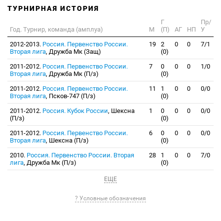
ТУРНИРНАЯ ИСТОРИЯ
Г
Пр/
Год. Турнир, команда (амплуа)
М
(П)
АГ
НП
У
2012-2013.
Россия. Первенство России.
19
2
0
0
7/1
Вторая лига
, Дружба Мк (Защ)
(0)
2011-2012.
Россия. Первенство России.
7
0
0
0
1/0
Вторая лига
, Дружба Мк (П/з)
(0)
2011-2012.
Россия. Первенство России.
11
1
0
0
0/0
Вторая лига
, Псков-747 (П/з)
(0)
2011-2012.
Россия. Кубок России
, Шексна
1
0
0
0
0/0
(П/з)
(0)
2011-2012.
Россия. Первенство России.
6
0
0
0
0/0
Вторая лига
, Шексна (П/з)
(0)
2010.
Россия. Первенство России. Вторая
28
1
0
0
7/0
лига
, Дружба Мк (П/з)
(0)
ЕЩЕ
? Условные обозначения