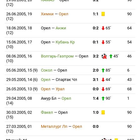
(12)
26.06.2005, 19
Химки
—
Орел
1:1
90
(12)
18.06.2005, 18
Орел
—
Анжи
0:2
65`
64
(12)
15.06.2005, 17
Орел
—
Кубань Кр
0:1
55`
54
(10)
08.06.2005, 16
Волгарь-Газпром
—
Орел
3:2
45`
46
(10)
05.06.2005, 15 (9)
Сокол
—
Орел
2:0
85`
6
29.05.2005, 14 (6)
Орел
—
Спартак Чл
3:1
44`
43
26.05.2005, 13 (9)
Орел
—
Урал
0:0
69`
68
29.04.2005, 08
Амур Бл
—
Орел
1:4
90`
1
(14)
30.03.2005, 02
Факел
—
Орел
1:0
90
(15)
27.03.2005, 01
Металлург Лп
—
Орел
0:0
90
(12)