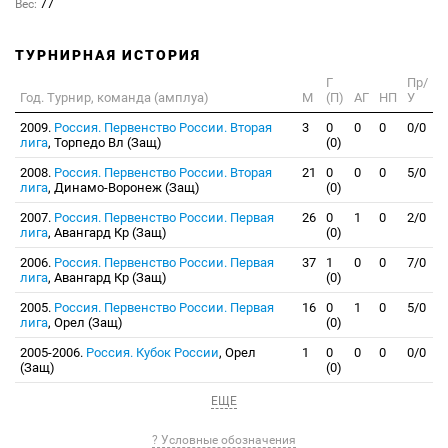
Вес:
77
ТУРНИРНАЯ ИСТОРИЯ
Г
Пр/
Год. Турнир, команда (амплуа)
М
(П)
АГ
НП
У
2009.
Россия. Первенство России. Вторая
3
0
0
0
0/0
лига
, Торпедо Вл (Защ)
(0)
2008.
Россия. Первенство России. Вторая
21
0
0
0
5/0
лига
, Динамо-Воронеж (Защ)
(0)
2007.
Россия. Первенство России. Первая
26
0
1
0
2/0
лига
, Авангард Кр (Защ)
(0)
2006.
Россия. Первенство России. Первая
37
1
0
0
7/0
лига
, Авангард Кр (Защ)
(0)
2005.
Россия. Первенство России. Первая
16
0
1
0
5/0
лига
, Орел (Защ)
(0)
2005-2006.
Россия. Кубок России
, Орел
1
0
0
0
0/0
(Защ)
(0)
ЕЩЕ
? Условные обозначения