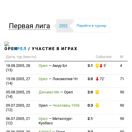
Первая лига
2005
Перейти в турнир
ОРЕЛ
/ УЧАСТИЕ В ИГРАХ
Дата, тур (место)
События
М
18.08.2005, 28
Орел
—
Амур Бл
3:1
5`
4
(13)
15.08.2005, 27
Орел
—
Локомотив Чт
3:0
72`
71
(14)
05.08.2005, 25
Динамо Мх
—
Орел
2:0
90
(14)
09.07.2005, 22
Орел
—
Чкаловец-1936
0:3
90
(12)
06.07.2005, 21
Орел
—
Металлург-
2:1
90
(12)
Кузбасс
29.06.2005, 20
КАМАЗ
—
Орел
3:2
90