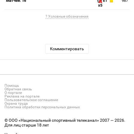
Матчей: 16
x1
987
x5
? Условные обозначения
Комментировать
Помощь
Обратная связь
О портале
Реклама на портале
Пользовательское соглашение
Охрана труда
Политика обработки персональных данных
© ООО «Национальный спортивный телеканал» 2007 — 2026.
Для лиц старше 18 лет