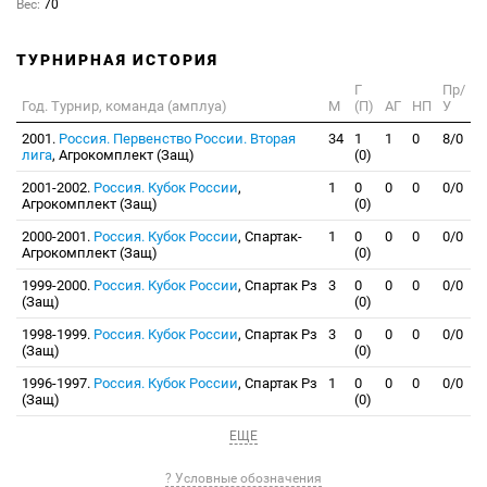
Вес:
70
ТУРНИРНАЯ ИСТОРИЯ
Г
Пр/
Год. Турнир, команда (амплуа)
М
(П)
АГ
НП
У
2001.
Россия. Первенство России. Вторая
34
1
1
0
8/0
лига
, Агрокомплект (Защ)
(0)
2001-2002.
Россия. Кубок России
,
1
0
0
0
0/0
Агрокомплект (Защ)
(0)
2000-2001.
Россия. Кубок России
, Спартак-
1
0
0
0
0/0
Агрокомплект (Защ)
(0)
1999-2000.
Россия. Кубок России
, Спартак Рз
3
0
0
0
0/0
(Защ)
(0)
1998-1999.
Россия. Кубок России
, Спартак Рз
3
0
0
0
0/0
(Защ)
(0)
1996-1997.
Россия. Кубок России
, Спартак Рз
1
0
0
0
0/0
(Защ)
(0)
ЕЩЕ
? Условные обозначения