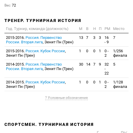
Вес:
72
ТРЕНЕР. ТУРНИРНАЯ ИСТОРИЯ
Год. Турнир, команда (должность)
М
В
Н
П
РМ
Место
2015-2016.
Россия. Первенство
13
7
3
3
16
7
России. Вторая лига
, Зенит Пн (Трен)
- 9
2015-2016.
Россия. Кубок России
,
1
0
0
1
0 -
1/256
Зенит Пн (Трен)
2
финала
2014-2015.
Россия. Первенство
30
14
7
9
32
5
России. Вторая лига
, Зенит Пн (Трен)
-
22
2014-2015.
Россия. Кубок России
,
1
0
0
1
0 -
1/128
Зенит Пн (Трен)
2
финала
? Условные обозначения
СПОРТСМЕН. ТУРНИРНАЯ ИСТОРИЯ
Г
Пр/