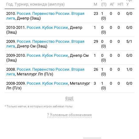
Год. Турнир, команда (амплуа)
М
(П)
АГ
НП
У
2010.
Россия. Первенство России. Вторая
23
1
0
0
0/0
лига
, Днепр (Защ)
(0)
2010-2011.
Россия. Кубок России
, Днепр
1
0
0
0
0/0
(Защ)
(0)
2009.
Россия. Первенство России. Вторая
29
0
0
0
5/1
лига
, Днепр См (Защ)
(0)
2009-2010.
Россия. Кубок России
, Днепр См
1
0
0
0
0/0
(Защ)
(0)
2008.
Россия. Первенство России. Вторая
26
1
0
0
1/0
лига
, Металлург Лп (П/з)
(0)
2008-2009.
Россия. Кубок России
, Металлург
3
1
0
0
0/0
Лп (П/з)
(0)
ЕЩЕ
* Только матчи, в которых игрок забивал голы
? Условные обозначения