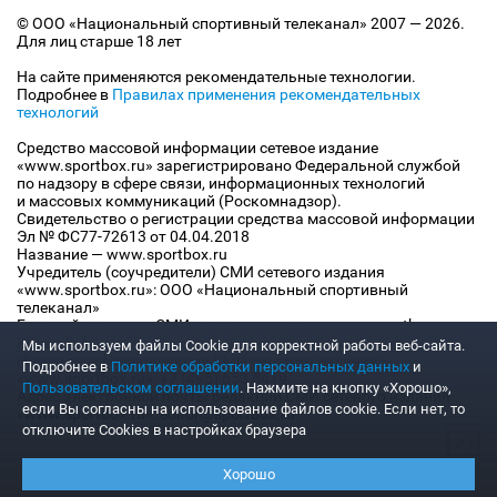
© ООО «Национальный спортивный телеканал» 2007 — 2026.
Для лиц старше 18 лет
На сайте применяются рекомендательные технологии.
Подробнее в
Правилах применения рекомендательных
технологий
Средство массовой информации сетевое издание
«www.sportbox.ru» зарегистрировано Федеральной службой
по надзору в сфере связи, информационных технологий
и массовых коммуникаций (Роскомнадзор).
Свидетельство о регистрации средства массовой информации
Эл № ФС77-72613 от 04.04.2018
Название — www.sportbox.ru
Учредитель (соучредители) СМИ сетевого издания
«www.sportbox.ru»: ООО «Национальный спортивный
телеканал»
Главный редактор СМИ сетевого издания «www.sportbox.ru»:
Конов В.А.
Мы используем файлы Сookie для корректной работы веб-сайта.
Номер телефона редакции СМИ сетевого издания
Подробнее в
Политике обработки персональных данных
и
«www.sportbox.ru»: +7 (495) 653 8419
Пользовательском соглашении
. Нажмите на кнопку «Хорошо»,
Адрес электронной почты редакции СМИ сетевого издания
если Вы согласны на использование файлов cookie. Если нет, то
«www.sportbox.ru»: editor@sportbox.ru
отключите Cookies в настройках браузера
Хорошо