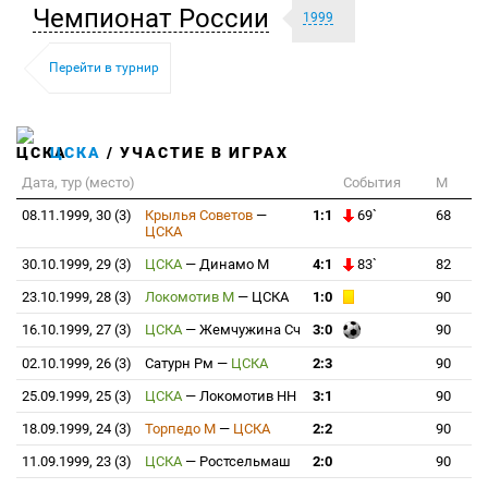
Чемпионат России
1999
Перейти в турнир
ЦСКА
/ УЧАСТИЕ В ИГРАХ
Дата, тур (место)
События
М
08.11.1999, 30 (3)
Крылья Советов
—
1:1
69`
68
ЦСКА
30.10.1999, 29 (3)
ЦСКА
—
Динамо М
4:1
83`
82
23.10.1999, 28 (3)
Локомотив М
—
ЦСКА
1:0
90
16.10.1999, 27 (3)
ЦСКА
—
Жемчужина Сч
3:0
90
02.10.1999, 26 (3)
Сатурн Рм
—
ЦСКА
2:3
90
25.09.1999, 25 (3)
ЦСКА
—
Локомотив НН
3:1
90
18.09.1999, 24 (3)
Торпедо М
—
ЦСКА
2:2
90
11.09.1999, 23 (3)
ЦСКА
—
Ростсельмаш
2:0
90