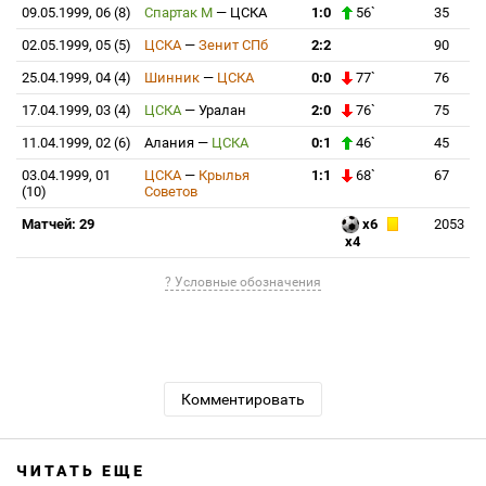
09.05.1999, 06 (8)
Спартак М
—
ЦСКА
1:0
56`
35
02.05.1999, 05 (5)
ЦСКА
—
Зенит СПб
2:2
90
25.04.1999, 04 (4)
Шинник
—
ЦСКА
0:0
77`
76
17.04.1999, 03 (4)
ЦСКА
—
Уралан
2:0
76`
75
11.04.1999, 02 (6)
Алания
—
ЦСКА
0:1
46`
45
03.04.1999, 01
ЦСКА
—
Крылья
1:1
68`
67
(10)
Советов
Матчей: 29
x6
2053
x4
? Условные обозначения
Комментировать
ЧИТАТЬ ЕЩЕ