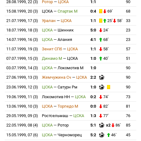
28.08.1999, 22 (3)
Ротор
—
ЦСКА
1:1
90
15.08.1999, 20 (3)
ЦСКА
—
Спартак М
0:4
69`
68
21.07.1999, 17 (3)
Уралан
—
ЦСКА
1:1
25`
58`
33
18.07.1999, 18 (3)
ЦСКА
—
Шинник
5:0
24`
23
14.07.1999, 16 (3)
ЦСКА
—
Алания
4:1
68`
23
11.07.1999, 19 (3)
Зенит СПб
—
ЦСКА
1:1
58`
57
07.07.1999, 15 (3)
Динамо М
—
ЦСКА
1:0
40`
51
03.07.1999, 14 (3)
ЦСКА
—
Локомотив М
1:0
90
27.06.1999, 13 (3)
Жемчужина Сч
—
ЦСКА
2:2
90
23.06.1999, 12 (3)
ЦСКА
—
Сатурн Рм
1:0
90
19.06.1999, 11 (3)
Локомотив НН
—
ЦСКА
0:2
74`
73
13.06.1999, 10 (3)
ЦСКА
—
Торпедо М
0:0
82`
81
29.05.1999, 09 (3)
Ростсельмаш
—
ЦСКА
1:3
77`
76
22.05.1999, 08 (4)
ЦСКА
—
Ротор
5:1
x2
86`
85
15.05.1999, 07 (6)
ЦСКА
—
Черноморец
5:2
46`
45