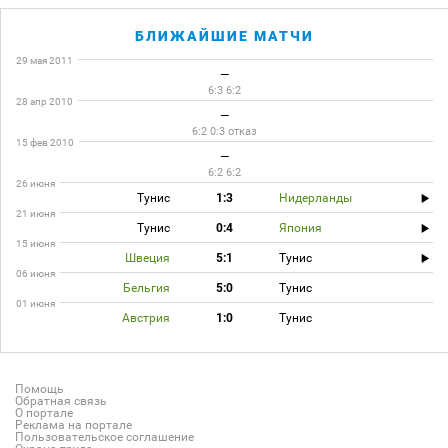
БЛИЖАЙШИЕ МАТЧИ
29 мая 2011
—
6:3 6:2
28 апр 2010
—
6:2 0:3 отказ
15 фев 2010
—
6:2 6:2
26 июня
Тунис
1:3
Нидерланды
21 июня
Тунис
0:4
Япония
15 июня
Швеция
5:1
Тунис
06 июня
Бельгия
5:0
Тунис
01 июня
Австрия
1:0
Тунис
Помощь
Обратная связь
О портале
Реклама на портале
Пользовательское соглашение