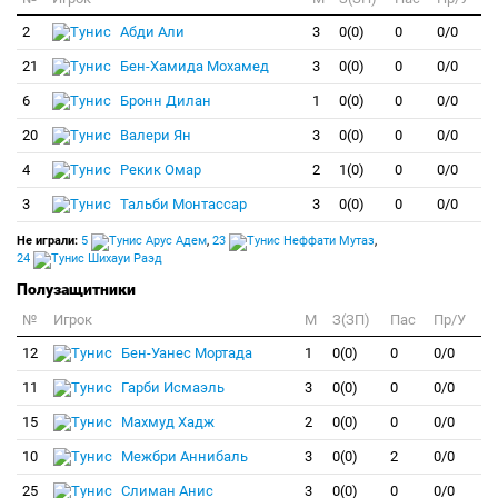
2
Абди Али
3
0(0)
0
0/0
21
Бен-Хамида Мохамед
3
0(0)
0
0/0
6
Бронн Дилан
1
0(0)
0
0/0
20
Валери Ян
3
0(0)
0
0/0
4
Рекик Омар
2
1(0)
0
0/0
3
Тальби Монтассар
3
0(0)
0
0/0
Не играли:
5
Арус Адем
,
23
Неффати Мутаз
,
24
Шихауи Раэд
Полузащитники
№
Игрок
M
З(ЗП)
Пас
Пр/У
12
Бен-Уанес Мортада
1
0(0)
0
0/0
11
Гарби Исмаэль
3
0(0)
0
0/0
15
Махмуд Хадж
2
0(0)
0
0/0
10
Межбри Аннибаль
3
0(0)
2
0/0
25
Слиман Анис
3
0(0)
0
0/0