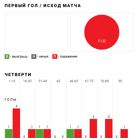
ПЕРВЫЙ ГОЛ / ИСХОД МАТЧА
З
П
П (3)
В
- выигрыш
Н
- ничья
П
- поражение
ЧЕТВЕРТИ
1-15'
16-30'
31-44'
45'
46-60'
61-75'
76-89'
90'
ГОЛЫ
3
2
2
1
1
1
1
1
1
1
0
0
0
0
0
0