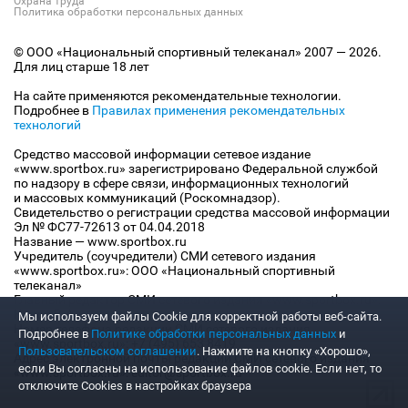
Охрана труда
Политика обработки персональных данных
© ООО «Национальный спортивный телеканал» 2007 — 2026.
Для лиц старше 18 лет
На сайте применяются рекомендательные технологии.
Подробнее в
Правилах применения рекомендательных
технологий
Средство массовой информации сетевое издание
«www.sportbox.ru» зарегистрировано Федеральной службой
по надзору в сфере связи, информационных технологий
и массовых коммуникаций (Роскомнадзор).
Свидетельство о регистрации средства массовой информации
Эл № ФС77-72613 от 04.04.2018
Название — www.sportbox.ru
Учредитель (соучредители) СМИ сетевого издания
«www.sportbox.ru»: ООО «Национальный спортивный
телеканал»
Главный редактор СМИ сетевого издания «www.sportbox.ru»:
Конов В.А.
Мы используем файлы Сookie для корректной работы веб-сайта.
Номер телефона редакции СМИ сетевого издания
Подробнее в
Политике обработки персональных данных
и
«www.sportbox.ru»: +7 (495) 653 8419
Пользовательском соглашении
. Нажмите на кнопку «Хорошо»,
Адрес электронной почты редакции СМИ сетевого издания
если Вы согласны на использование файлов cookie. Если нет, то
«www.sportbox.ru»: editor@sportbox.ru
отключите Cookies в настройках браузера