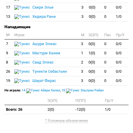
17
Схири Элье
3
0(0)
0
0/0
13
Хедира Рани
3
0(0)
0
1/0
Нападающие
№
Игрок
M
З(ЗП)
Пас
Пр/У
7
Ашури Элиас
3
0(0)
0
0/0
9
Мастури Хазем
1
1(0)
0
0/0
8
Саад Элиас
2
0(0)
0
0/0
26
Тунекти Себастьян
3
0(0)
0
0/0
19
Шауат Фирас
3
0(0)
0
0/0
Не играли:
14
Айяри Халил
,
18
Эльлуми Райан
З(ЗП)
П(ПП)
Пр/У
Всего: 26
2(0)
-12(0)
1/0
? Условные обозначения