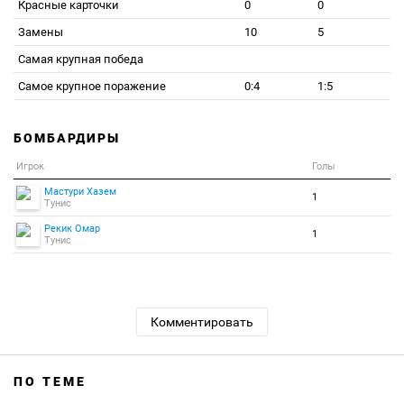
Красные карточки
0
0
Замены
10
5
Самая крупная победа
Самое крупное поражение
0:4
1:5
БОМБАРДИРЫ
Игрок
Голы
Мастури Хазем
1
Тунис
Рекик Омар
1
Тунис
Комментировать
ПО ТЕМЕ