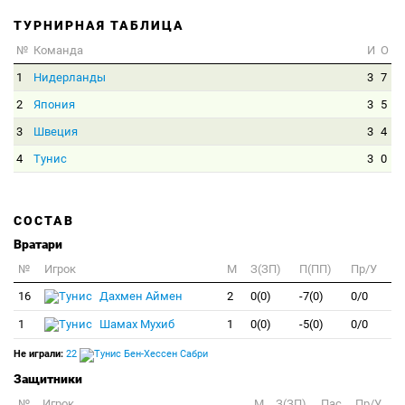
ТУРНИРНАЯ ТАБЛИЦА
№
Команда
И
О
1
Нидерланды
3
7
2
Япония
3
5
3
Швеция
3
4
4
Тунис
3
0
СОСТАВ
Вратари
№
Игрок
M
З(ЗП)
П(ПП)
Пр/У
16
Дахмен Аймен
2
0(0)
-7(0)
0/0
1
Шамах Мухиб
1
0(0)
-5(0)
0/0
Не играли:
22
Бен-Хессен Сабри
Защитники
№
Игрок
M
З(ЗП)
Пас
Пр/У