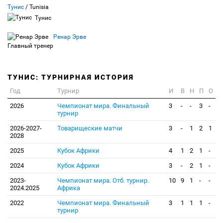
Тунис
/ Tunisia
Тунис
Ренар Эрве
Главный тренер
ТУНИС: ТУРНИРНАЯ ИСТОРИЯ
Год
Турнир
И
В
Н
П
О
2026
Чемпионат мира. Финальный
3
-
-
3
-
турнир
2026-2027-
Товарищеские матчи
3
-
1
2
1
2028
2025
Кубок Африки
4
1
2
1
-
2024
Кубок Африки
3
-
2
1
-
2023-
Чемпионат мира. Отб. турнир.
10
9
1
-
-
2024.2025
Африка
2022
Чемпионат мира. Финальный
3
1
1
1
-
турнир