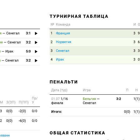
ТУРНИРНАЯ ТАБЛИЦА
№
Команда
И
я
—
Сенегал
3:1
1
Франция
3
9
2
Норвегия
3
6
ия
—
Сенегал
3:2
3
Сенегал
3
3
л
—
Ирак
5:0
4
Ирак
3
0
я
—
Сенегал
3:2
ПЕНАЛЬТИ
Дата (тур)
Игра
П
Н
Пр/
01.07
1/16
Бельгия
—
3:2
1(1)
M
З(ЗП)
П(ПП)
У
финала
Сенегал
3
0(0)
-2(0)
0/0
Итого:
0(0)
1(1)
2
0(0)
-6(0)
0/0
ОБЩАЯ СТАТИСТИКА
еванн