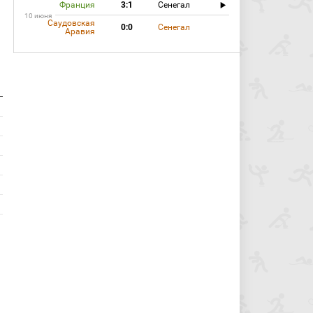
Франция
3:1
Сенегал
10 июня
Саудовская
0:0
Сенегал
Аравия