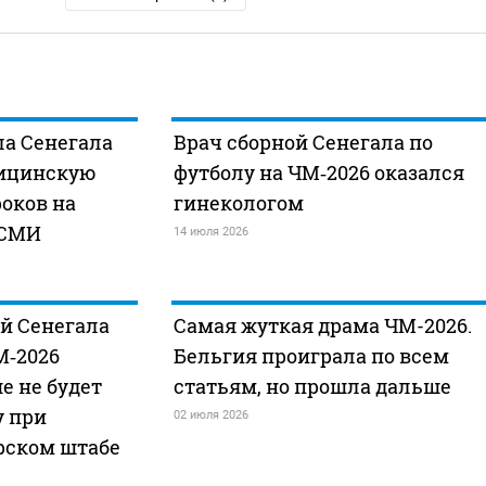
ла Сенегала
Врач сборной Сенегала по
дицинскую
футболу на ЧМ‑2026 оказался
роков на
гинекологом
 СМИ
14 июля 2026
й Сенегала
Самая жуткая драма ЧМ-2026.
М‑2026
Бельгия проиграла по всем
е не будет
статьям, но прошла дальше
у при
02 июля 2026
рском штабе