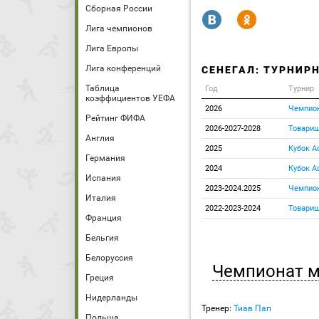
Сборная России
R
Y
Лига чемпионов
Лига Европы
Лига конференций
СЕНЕГАЛ: ТУРНИР
Таблица
Год
Турнир
коэффициентов УЕФА
2026
Чемпион
Рейтинг ФИФА
2026-2027-2028
Товарищ
Англия
2025
Кубок А
Германия
2024
Кубок А
Испания
2023-2024.2025
Чемпион
Италия
2022-2023-2024
Товарищ
Франция
Бельгия
Белоруссия
Чемпионат 
Греция
Нидерланды
Тренер:
Тиав Пап
Польша