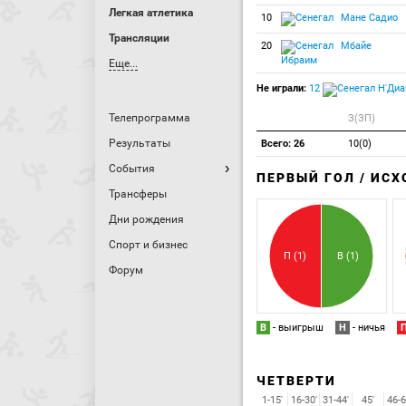
Легкая атлетика
10
Мане Садио
Трансляции
20
Мбайе
Ибраим
Еще...
Не играли:
12
Н'Диа
Телепрограмма
З(ЗП)
Результаты
Всего: 26
10(0)
События
ПЕРВЫЙ ГОЛ / ИС
Трансферы
Дни рождения
Спорт и бизнес
П (1)
В (1)
Форум
В
- выигрыш
Н
- ничья
ЧЕТВЕРТИ
1-15'
16-30'
31-44'
45'
46-6