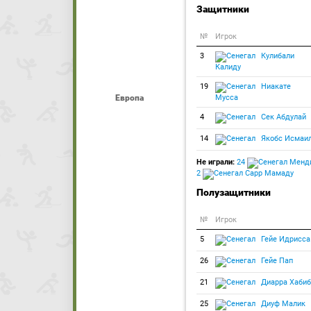
Защитники
№
Игрок
3
Кулибали
Калиду
19
Ниакате
Европа
Мусса
4
Сек Абдулай
14
Якобс Исмаи
Не играли:
24
Менди
2
Сарр Мамаду
Полузащитники
№
Игрок
5
Гейе Идрисса
26
Гейе Пап
21
Диарра Хабиб
25
Диуф Малик