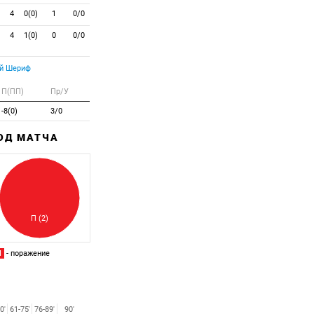
4
0(0)
1
0/0
4
1(0)
0
0/0
й Шериф
П(ПП)
Пр/У
-8(0)
3/0
ХОД МАТЧА
Забитый
Пропущенный
П (2)
П
- поражение
0'
61-75'
76-89'
90'