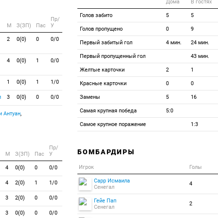
Дома
В гостях
Голов забито
5
5
Пр/
M
З(ЗП)
Пас
У
Голов пропущено
0
9
2
0(0)
0
0/0
Первый забитый гол
4 мин.
24 мин.
Первый пропущенный гол
43 мин.
4
0(0)
1
0/0
Желтые карточки
2
1
1
0(0)
1
1/0
Красные карточки
0
0
л
3
0(0)
0
0/0
Замены
5
16
Самая крупная победа
5:0
 Антуан
,
Самое крупное поражение
1:3
Пр/
БОМБАРДИРЫ
M
З(ЗП)
Пас
У
Игрок
Голы
4
0(0)
0
0/0
Сарр Исмаила
4
2(0)
1
1/0
4
Сенегал
3
2(0)
0
0/0
Гейе Пап
2
Сенегал
3
0(0)
0
0/0