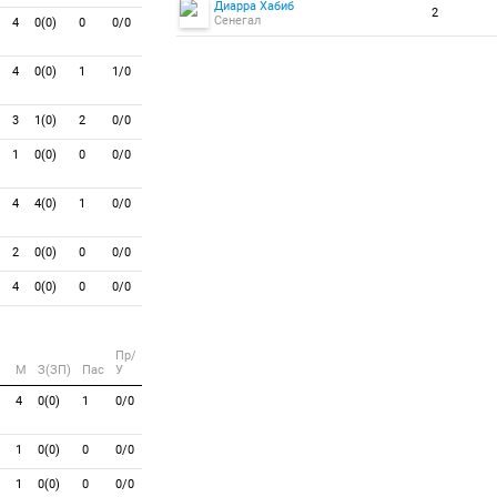
Диарра Хабиб
2
Сенегал
4
0(0)
0
0/0
4
0(0)
1
1/0
3
1(0)
2
0/0
1
0(0)
0
0/0
4
4(0)
1
0/0
2
0(0)
0
0/0
4
0(0)
0
0/0
Пр/
M
З(ЗП)
Пас
У
4
0(0)
1
0/0
1
0(0)
0
0/0
1
0(0)
0
0/0