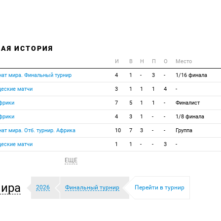
НАЯ ИСТОРИЯ
И
В
Н
П
О
Место
ат мира. Финальный турнир
4
1
-
3
-
1/16 финала
еские матчи
3
1
1
1
4
-
фрики
7
5
1
1
-
Финалист
фрики
4
3
1
-
-
1/8 финала
ат мира. Отб. турнир. Африка
10
7
3
-
-
Группа
еские матчи
1
1
-
-
3
-
ЕЩЕ
мира
2026
Финальный турнир
Перейти в турнир