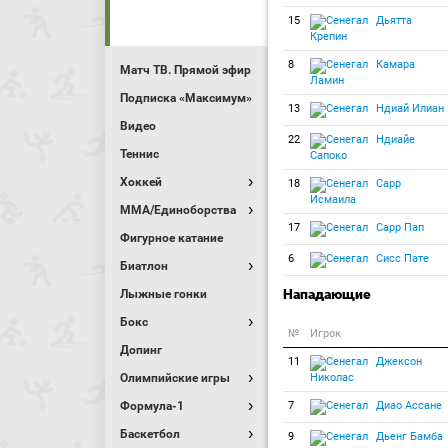
15
Дьятта
Крепин
8
Камара
Матч ТВ. Прямой эфир
Ламин
Подписка «Максимум»
13
Ндиай Илиан
Видео
22
Ндиайе
Теннис
Сапоко
Хоккей
18
Сарр
Исмаила
MMA/Единоборства
17
Сарр Пап
Фигурное катание
6
Сисс Пате
Биатлон
Нападающие
Лыжные гонки
Бокс
№
Игрок
Допинг
11
Джексон
Олимпийские игры
Николас
Формула-1
7
Диао Ассане
Баскетбол
9
Дьенг Бамба