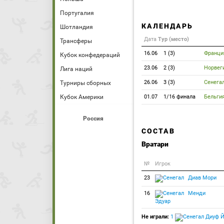
Португалия
КАЛЕНДАРЬ
Шотландия
Дата
Тур (место)
Трансферы
16.06
1 (3)
Франци
Кубок конфедераций
23.06
2 (3)
Норвег
Лига наций
26.06
3 (3)
Сенега
Турниры сборных
Кубок Америки
01.07
1/16 финала
Бельги
Россия
СОСТАВ
Вратари
№
Игрок
23
Диав Мори
16
Менди
Эдуар
Не играли:
1
Диуф Й