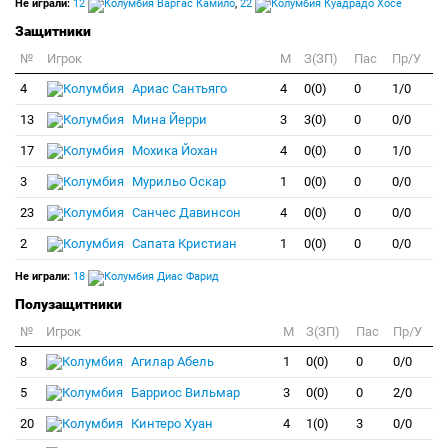
Не играли:
12
Варгас Камило
,
22
Куадрадо Хосе
Защитники
№
Игрок
M
З(ЗП)
Пас
Пр/У
4
Ариас Сантьяго
4
0(0)
0
1/0
13
Мина Йерри
3
3(0)
0
0/0
17
Мохика Йохан
4
0(0)
0
1/0
3
Мурильо Оскар
1
0(0)
0
0/0
23
Санчес Давинсон
4
0(0)
0
0/0
2
Сапата Кристиан
1
0(0)
0
0/0
Не играли:
18
Диас Фарид
Полузащитники
№
Игрок
M
З(ЗП)
Пас
Пр/У
8
Агилар Абель
1
0(0)
0
0/0
5
Барриос Вильмар
3
0(0)
0
2/0
20
Кинтеро Хуан
4
1(0)
3
0/0