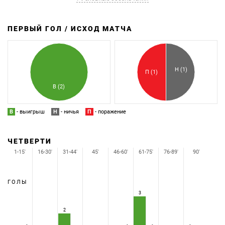
ПЕРВЫЙ ГОЛ / ИСХОД МАТЧА
З
П
Н (1)
П (1)
В (2)
В
- выигрыш
Н
- ничья
П
- поражение
ЧЕТВЕРТИ
1-15'
16-30'
31-44'
45'
46-60'
61-75'
76-89'
90'
ГОЛЫ
3
2