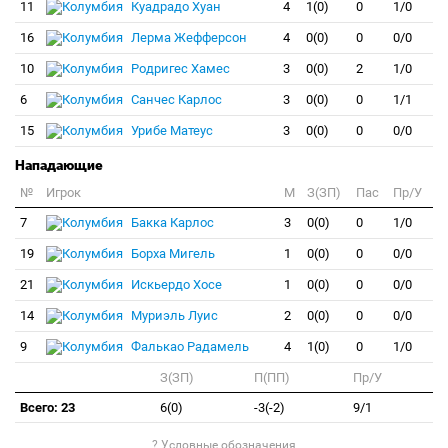
11
Куадрадо Хуан
4
1(0)
0
1/0
16
Лерма Жефферсон
4
0(0)
0
0/0
10
Родригес Хамес
3
0(0)
2
1/0
6
Санчес Карлос
3
0(0)
0
1/1
15
Урибе Матеус
3
0(0)
0
0/0
Нападающие
№
Игрок
M
З(ЗП)
Пас
Пр/У
7
Бакка Карлос
3
0(0)
0
1/0
19
Борха Мигель
1
0(0)
0
0/0
21
Искьердо Хосе
1
0(0)
0
0/0
14
Муриэль Луис
2
0(0)
0
0/0
9
Фалькао Радамель
4
1(0)
0
1/0
З(ЗП)
П(ПП)
Пр/У
Всего: 23
6(0)
-3(-2)
9/1
? Условные обозначения