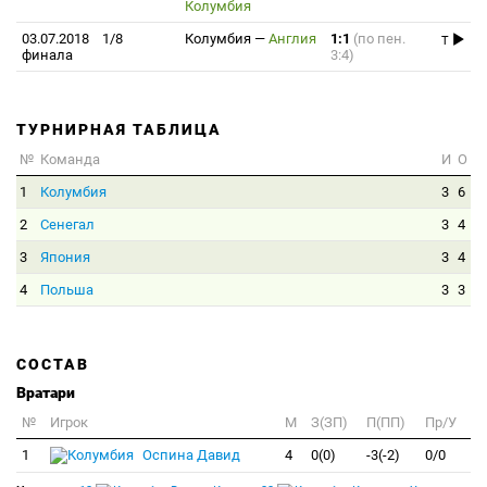
Колумбия
03.07.2018
1/8
Колумбия
—
Англия
1:1
(по пен.
T
финала
3:4)
ТУРНИРНАЯ ТАБЛИЦА
№
Команда
И
О
1
Колумбия
3
6
2
Сенегал
3
4
3
Япония
3
4
4
Польша
3
3
СОСТАВ
Вратари
№
Игрок
M
З(ЗП)
П(ПП)
Пр/У
1
Оспина Давид
4
0(0)
-3(-2)
0/0