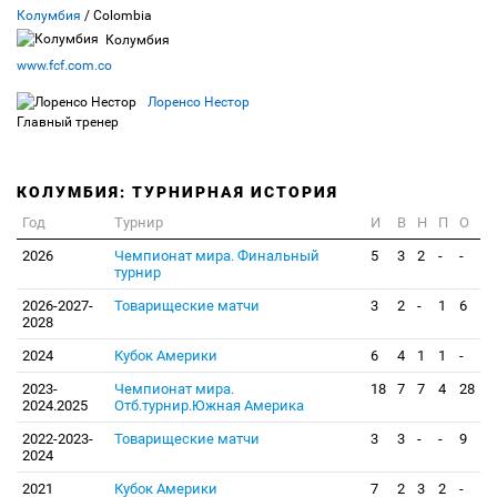
Колумбия
/ Colombia
Колумбия
www.fcf.com.co
Лоренсо Нестор
Главный тренер
КОЛУМБИЯ: ТУРНИРНАЯ ИСТОРИЯ
Год
Турнир
И
В
Н
П
О
2026
Чемпионат мира. Финальный
5
3
2
-
-
турнир
2026-2027-
Товарищеские матчи
3
2
-
1
6
2028
2024
Кубок Америки
6
4
1
1
-
2023-
Чемпионат мира.
18
7
7
4
28
2024.2025
Отб.турнир.Южная Америка
2022-2023-
Товарищеские матчи
3
3
-
-
9
2024
2021
Кубок Америки
7
2
3
2
-