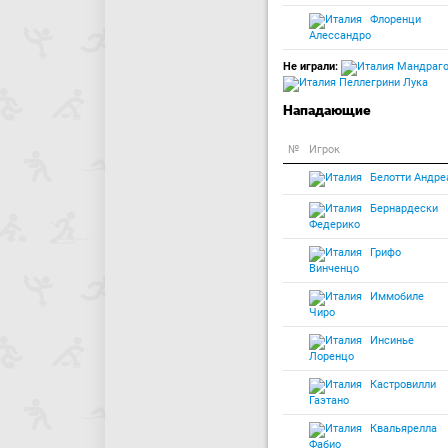
Флоренци
Алессандро
Не играли:
Мандраго
Пеллегрини Лука
Нападающие
№
Игрок
Белотти Андре
Бернардески
Федерико
Грифо
Винченцо
Иммобиле
Чиро
Инсинье
Лоренцо
Кастровилли
Гаэтано
Квальярелла
Фабио