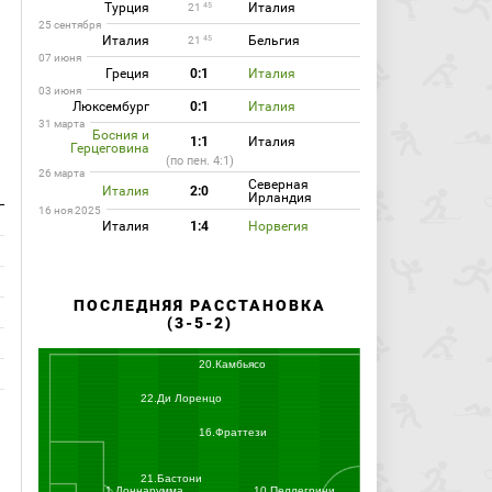
Турция
Италия
45
21
25 сентября
Италия
Бельгия
45
21
07 июня
Греция
0:1
Италия
03 июня
Люксембург
0:1
Италия
31 марта
Босния и
1:1
Италия
Герцеговина
(по пен. 4:1)
26 марта
Северная
Италия
2:0
Ирландия
16 ноя 2025
Италия
1:4
Норвегия
ПОСЛЕДНЯЯ РАССТАНОВКА
(3-5-2)
20.Камбьясо
22.Ди Лоренцо
16.Фраттези
21.Бастони
1.Доннарумма
10.Пеллегрини