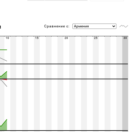
Сравнение с:
М
10
15
20
25
30