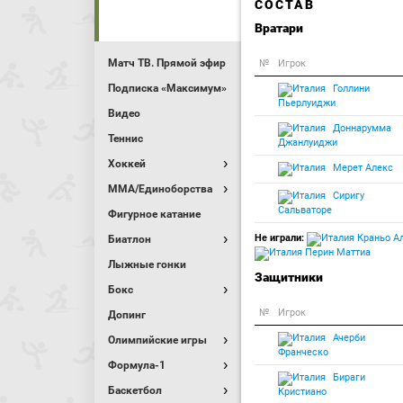
СОСТАВ
Вратари
Матч ТВ. Прямой эфир
№
Игрок
Подписка «Максимум»
Голлини
Пьерлуиджи
Видео
Доннарумма
Теннис
Джанлуиджи
Хоккей
Мерет Алекс
MMA/Единоборства
Сиригу
Сальваторе
Фигурное катание
Не играли:
Краньо А
Биатлон
Перин Маттиа
Лыжные гонки
Защитники
Бокс
№
Игрок
Допинг
Ачерби
Олимпийские игры
Франческо
Формула-1
Бираги
Баскетбол
Кристиано