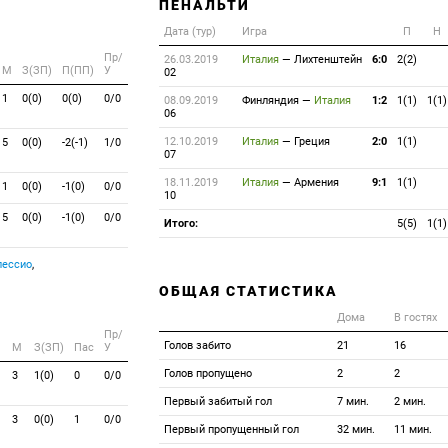
ПЕНАЛЬТИ
Дата (тур)
Игра
П
Н
Пр/
26.03.2019
Италия
—
Лихтенштейн
6:0
2(2)
M
З(ЗП)
П(ПП)
У
02
1
0(0)
0(0)
0/0
08.09.2019
Финляндия
—
Италия
1:2
1(1)
1(1)
06
12.10.2019
Италия
—
Греция
2:0
1(1)
5
0(0)
-2(-1)
1/0
07
18.11.2019
Италия
—
Армения
9:1
1(1)
1
0(0)
-1(0)
0/0
10
5
0(0)
-1(0)
0/0
Итого:
5(5)
1(1)
лессио
,
ОБЩАЯ СТАТИСТИКА
Дома
В гостях
Пр/
Голов забито
21
16
M
З(ЗП)
Пас
У
Голов пропущено
2
2
3
1(0)
0
0/0
Первый забитый гол
7 мин.
2 мин.
3
0(0)
1
0/0
Первый пропущенный гол
32 мин.
11 мин.