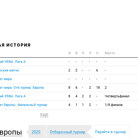
АЯ ИСТОРИЯ
И
В
Н
П
О
Место
ий УЕФА. Лига А
-
-
-
-
-
-
еские матчи
2
2
-
-
6
-
ат мира
-
-
-
-
-
-
т мира. Отб.турнир. Европа
8
6
-
2
18
2
ий УЕФА. Лига А
8
4
2
2
-
Четвертьфинал
т Европы. Финальный турнир
4
1
1
2
-
1/8 финала
ЕЩЕ
Европы
2020
Отборочный турнир
Перейти в турнир