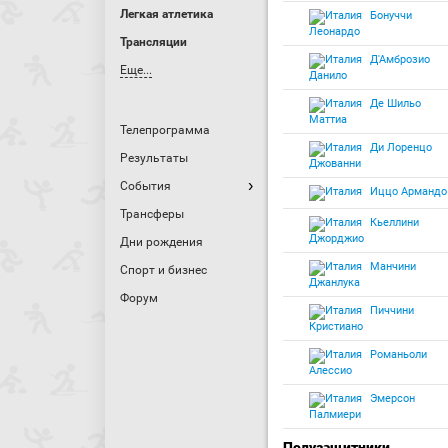
Легкая атлетика
Бонуччи
Леонардо
Трансляции
Д'Амброзио
Еще...
Данило
Де Шильо
Маттиа
Телепрограмма
Ди Лоренцо
Результаты
Джованни
События
Иццо Армандо
Трансферы
Кьеллини
Джорджио
Дни рождения
Манчини
Спорт и бизнес
Джанлука
Форум
Пиччини
Кристиано
Романьоли
Алессио
Эмерсон
Палмиери
Полузащитники