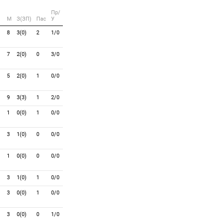
Пр/
M
З(ЗП)
Пас
У
8
3(0)
2
1/0
7
2(0)
0
3/0
5
2(0)
1
0/0
9
3(3)
1
2/0
1
0(0)
1
0/0
3
1(0)
0
0/0
1
0(0)
0
0/0
3
1(0)
1
0/0
3
0(0)
1
0/0
3
0(0)
0
1/0