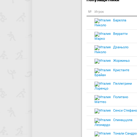
№
Игрок
Барелла
Николо
Верратти
Марко
Дзаньоло
Николо
Жоржиньо
Кристанте
Брайан
Пеллегрини
Лоренцо
Политано
Маттео
Сенси Стефано
Спинаццола
Леонардо
Тонали Сандро