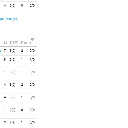
4
0(0)
0
0/0
ра Роландо
,
Пр/
M
З(ЗП)
Пас
У
а
7
5(0)
2
0/0
8
3(0)
1
1/0
1
0(0)
1
0/0
4
3(0)
2
0/0
4
3(0)
1
0/0
1
0(0)
0
0/0
3
2(2)
1
0/0