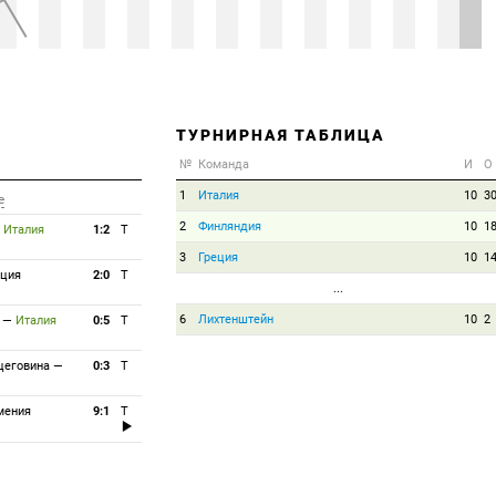
ТУРНИРНАЯ ТАБЛИЦА
№
Команда
И
О
1
Италия
10
3
е
2
Финляндия
10
1
—
Италия
1:2
T
3
Греция
10
1
еция
2:0
T
...
6
Лихтенштейн
10
2
—
Италия
0:5
T
цеговина
—
0:3
T
мения
9:1
T