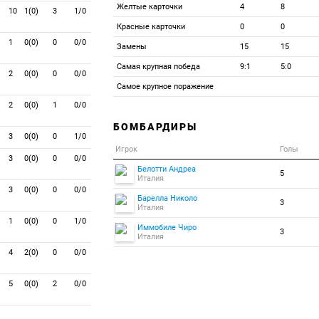
Желтые карточки
4
8
10
1(0)
3
1/0
Красные карточки
0
0
1
0(0)
0
0/0
Замены
15
15
Самая крупная победа
9:1
5:0
2
0(0)
0
0/0
Самое крупное поражение
2
0(0)
1
0/0
БОМБАРДИРЫ
3
0(0)
0
1/0
Игрок
Голы
3
0(0)
0
0/0
Белотти Андреа
5
Италия
3
0(0)
0
0/0
Барелла Николо
3
Италия
1
0(0)
0
1/0
Иммобиле Чиро
3
Италия
4
2(0)
0
0/0
5
0(0)
2
0/0