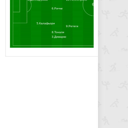
6.Риччи
5.Калафьори
9.Ретеги
8.Тонали
3.Димарко