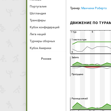
Португалия
Тренер:
Манчини Роберто
Шотландия
Трансферы
ДВИЖЕНИЕ ПО ТУРА
Кубок конфедераций
1 тур
5
Лига наций
1 место в туре
Турниры сборных
Кубок Америки
6
Забито
Россия
Пропущено
Разница мячей