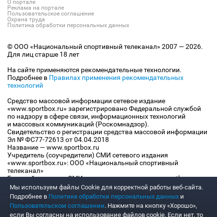
О портале
Реклама на портале
Пользовательское соглашение
Охрана труда
Политика обработки персональных данных
© ООО «Национальный спортивный телеканал» 2007 — 2026.
Для лиц старше 18 лет
На сайте применяются рекомендательные технологии.
Подробнее в
Правилах применения рекомендательных
технологий
Средство массовой информации сетевое издание
«www.sportbox.ru» зарегистрировано Федеральной службой
по надзору в сфере связи, информационных технологий
и массовых коммуникаций (Роскомнадзор).
Свидетельство о регистрации средства массовой информации
Эл № ФС77-72613 от 04.04.2018
Название — www.sportbox.ru
Учредитель (соучредители) СМИ сетевого издания
«www.sportbox.ru»: ООО «Национальный спортивный
телеканал»
Главный редактор СМИ сетевого издания «www.sportbox.ru»:
Конов В.А.
Мы используем файлы Сookie для корректной работы веб-сайта.
Номер телефона редакции СМИ сетевого издания
Подробнее в
Политике обработки персональных данных
и
«www.sportbox.ru»: +7 (495) 653 8419
Пользовательском соглашении
. Нажмите на кнопку «Хорошо»,
Адрес электронной почты редакции СМИ сетевого издания
если Вы согласны на использование файлов cookie. Если нет, то