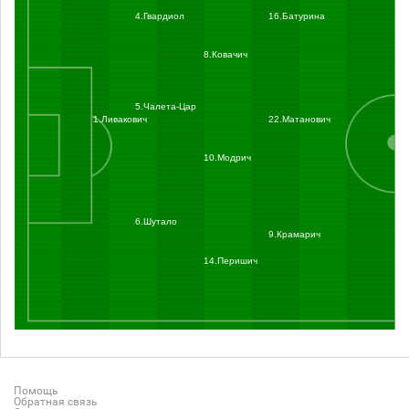
4.Гвардиол
16.Батурина
8.Ковачич
5.Чалета-Цар
1.Ливакович
22.Матанович
10.Модрич
6.Шутало
9.Крамарич
14.Перишич
Помощь
Обратная связь