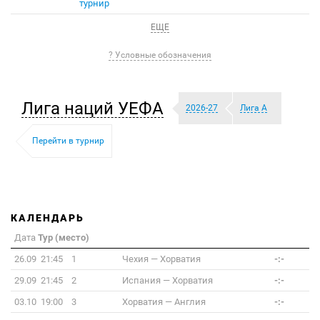
турнир
ЕЩЕ
? Условные обозначения
Лига наций УЕФА
2026-27
Лига А
Перейти в турнир
КАЛЕНДАРЬ
Дата
Тур (место)
26.09 21:45
1
Чехия
—
Хорватия
-:-
29.09 21:45
2
Испания
—
Хорватия
-:-
03.10 19:00
3
Хорватия
—
Англия
-:-