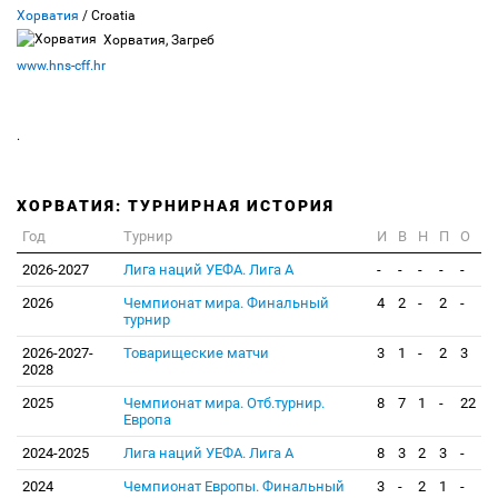
Хорватия
/ Croatia
Хорватия, Загреб
www.hns-cff.hr
.
ХОРВАТИЯ: ТУРНИРНАЯ ИСТОРИЯ
Год
Турнир
И
В
Н
П
О
2026-2027
Лига наций УЕФА. Лига А
-
-
-
-
-
2026
Чемпионат мира. Финальный
4
2
-
2
-
турнир
2026-2027-
Товарищеские матчи
3
1
-
2
3
2028
2025
Чемпионат мира. Отб.турнир.
8
7
1
-
22
Европа
2024-2025
Лига наций УЕФА. Лига А
8
3
2
3
-
2024
Чемпионат Европы. Финальный
3
-
2
1
-