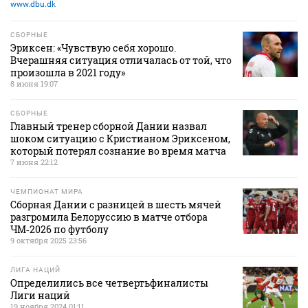
www.dbu.dk
СБОРНЫЕ
Эриксен: «Чувствую себя хорошо.
Вчерашняя ситуация отличалась от той, что
произошла в 2021 году»
8 июня 19:07
СБОРНЫЕ
Главный тренер сборной Дании назвал
шоком ситуацию с Кристианом Эриксеном,
который потерял сознание во время матча
7 июня 22:12
ЧЕМПИОНАТ МИРА
Сборная Дании с разницей в шесть мячей
разгромила Белоруссию в матче отбора
ЧМ‑2026 по футболу
9 октября 2025 23:56
ЛИГА НАЦИЙ
Определились все четвертьфиналисты
Лиги наций
19 ноября 2024 01:11