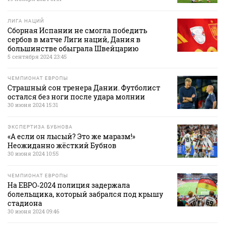
ЛИГА НАЦИЙ
Сборная Испании не смогла победить
сербов в матче Лиги наций, Дания в
большинстве обыграла Швейцарию
5 сентября 2024 23:45
ЧЕМПИОНАТ ЕВРОПЫ
Страшный сон тренера Дании. Футболист
остался без ноги после удара молнии
30 июня 2024 15:31
ЭКСПЕРТИЗА БУБНОВА
«А если он лысый? Это же маразм!»
Неожиданно жёсткий Бубнов
30 июня 2024 10:55
ЧЕМПИОНАТ ЕВРОПЫ
На ЕВРО‑2024 полиция задержала
болельщика, который забрался под крышу
стадиона
30 июня 2024 09:46