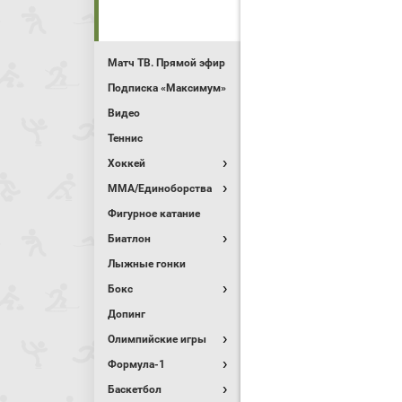
Матч ТВ. Прямой эфир
Подписка «Максимум»
Видео
Теннис
Хоккей
MMA/Единоборства
Фигурное катание
Биатлон
Лыжные гонки
Бокс
Допинг
Олимпийские игры
Формула-1
Баскетбол