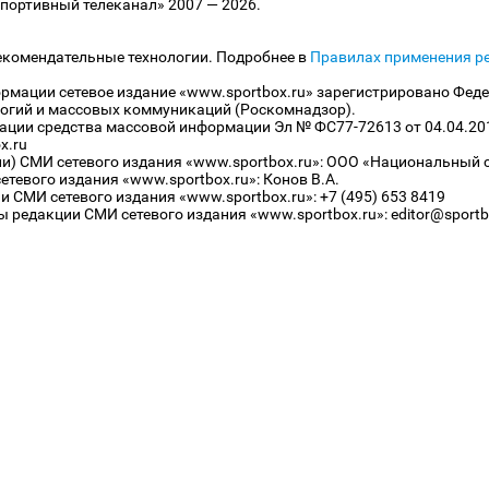
ортивный телеканал» 2007 — 2026.
екомендательные технологии. Подробнее в
Правилах применения р
рмации сетевое издание «www.sportbox.ru» зарегистрировано Феде
огий и массовых коммуникаций (Роскомнадзор).
рации средства массовой информации Эл № ФС77-72613 от 04.04.20
x.ru
ли) СМИ сетевого издания «www.sportbox.ru»: ООО «Национальный 
тевого издания «www.sportbox.ru»: Конов В.А.
 СМИ сетевого издания «www.sportbox.ru»: +7 (495) 653 8419
 редакции СМИ сетевого издания «www.sportbox.ru»: editor@sportb