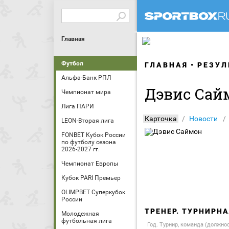
Главная
Футбол
ГЛАВНАЯ
РЕЗУЛ
Альфа-Банк РПЛ
Дэвис Сай
Чемпионат мира
Лига ПАРИ
Карточка
Новости
LEON-Вторая лига
FONBET Кубок России
по футболу сезона
2026-2027 гг.
Чемпионат Европы
Кубок PARI Премьер
OLIMPBET Суперкубок
России
ТРЕНЕР. ТУРНИРН
Молодежная
футбольная лига
Год. Турнир, команда (должно