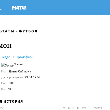
ЬТАТЫ
ФУТБОЛ
мон
Видео
Трансферы
Уэльс
Имя:
Дэвис Саймон
/
Дата рождения:
23.04.1974
Рост:
183
Вес:
73
АЯ ИСТОРИЯ
сть)
М
В
Н
П
РМ
Место