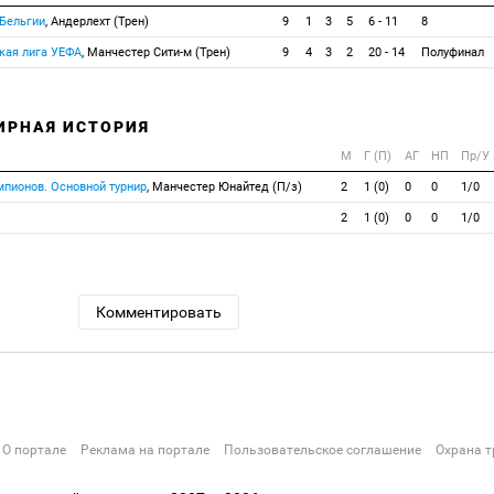
 Бельгии
, Андерлехт (Трен)
9
1
3
5
6 - 11
8
кая лига УЕФА
, Манчестер Сити-м (Трен)
9
4
3
2
20 - 14
Полуфинал
ИРНАЯ ИСТОРИЯ
М
Г (П)
АГ
НП
Пр/У
мпионов. Основной турнир
, Манчестер Юнайтед (П/з)
2
1 (0)
0
0
1/0
2
1 (0)
0
0
1/0
Комментировать
О портале
Реклама на портале
Пользовательское соглашение
Охрана т