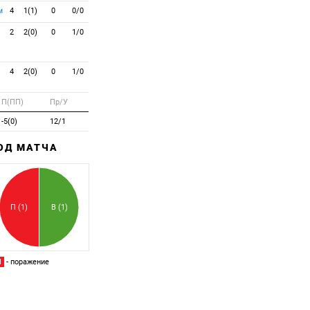
м
4
1(1)
0
0/0
2
2(0)
0
1/0
4
2(0)
0
1/0
П(ПП)
Пр/У
-5(0)
12/1
ХОД МАТЧА
Забитый
Пропущенный
П (1)
В (1)
П
- поражение