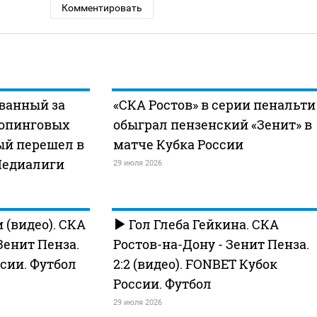
Комментировать
ванный за
«СКА Ростов» в серии пенальти
опинговых
обыграл пензенский «Зенит» в
ый перешел в
матче Кубка России
Медиалиги
29 июля 2026
 (видео). СКА
Гол Глеба Гейкина. СКА
Зенит Пенза.
Ростов-на-Дону - Зенит Пенза.
сии. Футбол
2:2 (видео). FONBET Кубок
России. Футбол
29 июля 2026