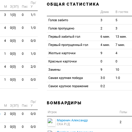
Пр/
ОБЩАЯ СТАТИСТИКА
M
З(ЗП)
Пас
У
Дома
В гостях
3
1(0)
0
1/1
Голов забито
3
5
4
0(0)
0
1/0
Голов пропущено
2
3
Первый забитый гол
6 мин.
13 мин.
4
0(0)
0
0/0
Первый пропущенный гол
4 мин.
7 мин.
Желтые карточки
9
4
1
0(0)
0
1/0
Красные карточки
0
0
4
0(0)
0
2/0
Замены
9
10
Самая крупная победа
3:0
1:0
1
0(0)
0
0/0
Самое крупное поражение
0:2
Пр/
БОМБАРДИРЫ
M
З(ЗП)
Пас
У
Игрок
Голы
й
2
0(0)
0
0/0
Маренич Александр
2
СКА Р/Д
3
0(0)
0
0/0