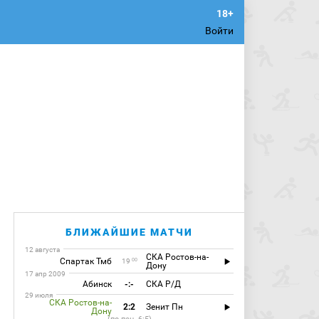
Войти
БЛИЖАЙШИЕ МАТЧИ
12 августа
СКА Ростов-на-
Спартак Тмб
00
19
Дону
17 апр 2009
Абинск
-:-
СКА Р/Д
29 июля
СКА Ростов-на-
2:2
Зенит Пн
Дону