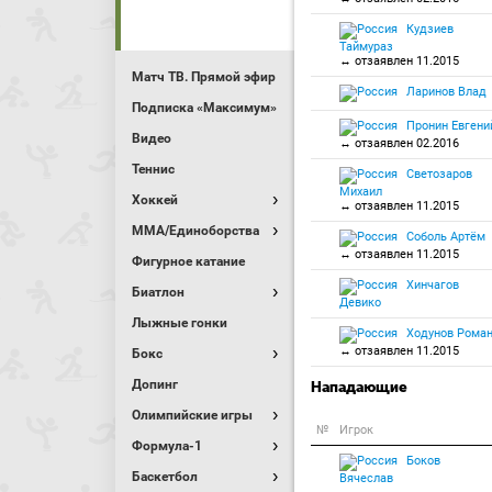
Кудзиев
Таймураз
↔ отзаявлен 11.2015
Матч ТВ. Прямой эфир
Ларинов Влад
Подписка «Максимум»
Пронин Евгени
Видео
↔ отзаявлен 02.2016
Теннис
Светозаров
Михаил
Хоккей
↔ отзаявлен 11.2015
MMA/Единоборства
Соболь Артём
↔ отзаявлен 11.2015
Фигурное катание
Хинчагов
Биатлон
Девико
Лыжные гонки
Ходунов Рома
↔ отзаявлен 11.2015
Бокс
Допинг
Нападающие
Олимпийские игры
№
Игрок
Формула-1
Боков
Баскетбол
Вячеслав