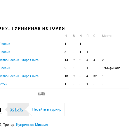
ОНУ: ТУРНИРНАЯ ИСТОРИЯ
И
В
Н
П
О
Место
 России
1
-
1
-
-
-
 России
3
1
1
1
-
-
нство России. Вторая лига
14
9
2
4
41
2
 России
2
1
-
1
-
1/64 финала
нство России. Вторая лига
18
9
5
4
32
1
матчи
1
-
-
1
-
-
ЕЩЕ
и
2015-16
Перейти в турнир
Д. Тренер:
Куприянов Михаил