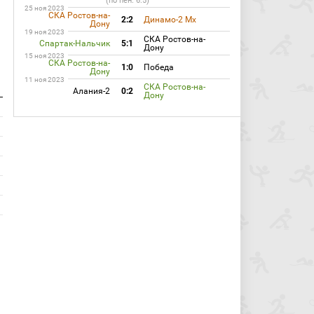
(по пен. 6:5)
25 ноя 2023
СКА Ростов-на-
2:2
Динамо-2 Мх
Дону
19 ноя 2023
СКА Ростов-на-
Спартак-Нальчик
5:1
Дону
15 ноя 2023
СКА Ростов-на-
1:0
Победа
Дону
11 ноя 2023
СКА Ростов-на-
Алания-2
0:2
Дону