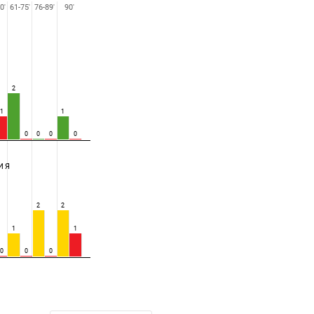
0'
61-75'
76-89'
90'
2
1
1
0
0
0
0
ИЯ
2
2
1
1
0
0
0