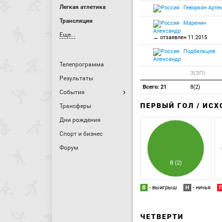
Легкая атлетика
Геворкян Арте
Трансляции
Маренич
Александр
Еще...
↔ отзаявлен 11.2015
Подбельцев
Александр
Телепрограмма
З(ЗП)
Результаты
Всего: 21
8(2)
События
ПЕРВЫЙ ГОЛ / ИС
Трансферы
Дни рождения
Спорт и бизнес
Форум
В (2)
В
- выигрыш
Н
- ничья
ЧЕТВЕРТИ