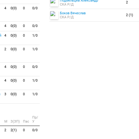
Подбельцев Александр
2
СКА Р/Д
4
0(0)
0
0/0
Боков Вячеслав
2 (1)
СКА Р/Д
4
0(0)
0
0/0
й
4
0(0)
0
1/0
2
0(0)
0
1/0
4
0(0)
0
0/0
4
0(0)
0
1/0
н
3
0(0)
0
1/0
Пр/
M
З(ЗП)
Пас
У
2
2(1)
0
0/0