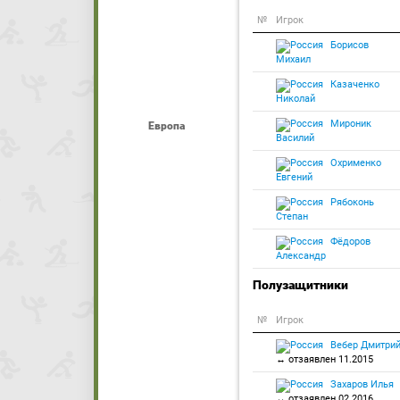
№
Игрок
Борисов
Михаил
Казаченко
Николай
Мироник
Европа
Василий
Охрименко
Евгений
Рябоконь
Степан
Фёдоров
Александр
Полузащитники
№
Игрок
Вебер Дмитри
↔ отзаявлен 11.2015
Захаров Илья
↔ отзаявлен 02.2016