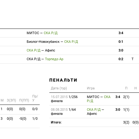
МИТОС
—
СКА Р/Д
3:4
Биолог-Новокубанск
—
СКА Р/Д
0:1
СКА Р/Д
—
Афипс
3:0
СКА Р/Д
—
Торпедо Ар
0:2
T
ПЕНАЛЬТИ
Дата (тур)
Игра
П
Н
Пр/
15.07.2015
1/256
МИТОС
—
СКА
3:4
2(1)
M
З(ЗП)
П(ПП)
У
финала
Р/Д
1
0(0)
0(0)
0/0
08.08.2015
1/64
СКА Р/Д
—
3:0
1(1)
финала
Афипс
3
0(0)
-5(0)
1/0
Итого:
3(2)
0(0)