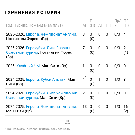
ТУРНИРНАЯ ИСТОРИЯ
Г
Пр/
ПГ
Год. Турнир, команда (амплуа)
М
(П)
АГ
НП
У
(П)
2025-2026.
Европа. Чемпионат Англии
,
3
0
0
0
0/0
4
Ноттингем Форест (Вр)
(0)
2025-2026.
Еврокубки. Лига Европы.
7
0
0
0
0/0
2
Основной турнир
, Ноттингем Форест
(0)
(1)
(Вр)
2025.
Клубный ЧМ
, Ман Сити (Вр)
1
0
0
0
0/0
0
(0)
*
2024-2025.
Европа. Кубок Англии
, Ман
4
0
1
0
1/0
3
Сити (Вр)
(0)
2024-2025.
Еврокубки. Лига чемпионов.
2
0
0
0
0/0
0
Основной турнир
, Ман Сити (Вр)
(0)
2024-2025.
Европа. Чемпионат Англии
,
13
0
0
0
1/0
16
Ман Сити (Вр)
(0)
(2)
ЕЩЕ
* Только матчи, в которых игрок забивал голы