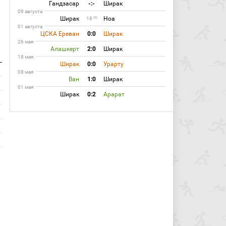
Гандзасар
-:-
Ширак
09 августа
Ширак
Ноа
00
18
01 августа
ЦСКА Ереван
0:0
Ширак
26 мая
Алашкерт
2:0
Ширак
18 мая
Ширак
0:0
Урарту
08 мая
Ван
1:0
Ширак
01 мая
Ширак
0:2
Арарат