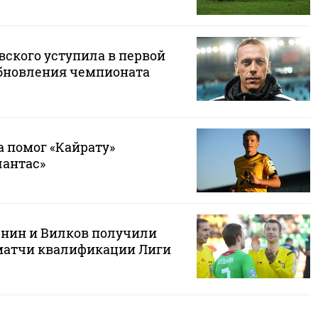
вского уступила в первой
обновления чемпионата
 помог «Кайрату»
лантас»
нин и Вилков получили
матчи квалификации Лиги