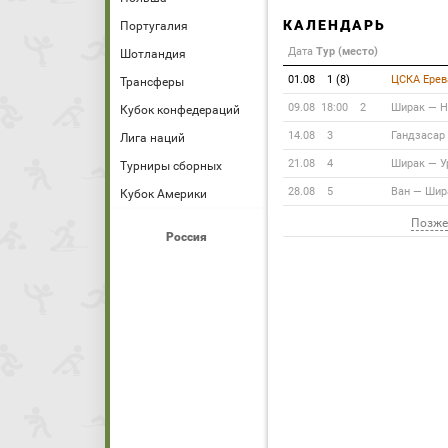
КАЛЕНДАРЬ
Португалия
Дата
Тур (место)
Шотландия
01.08
1 (8)
ЦСКА Ерев
Трансферы
09.08 18:00
2
Ширак
—
Н
Кубок конфедераций
14.08
3
Гандзасар
Лига наций
21.08
4
Ширак
—
У
Турниры сборных
28.08
5
Ван
—
Шир
Кубок Америки
Позже
Россия