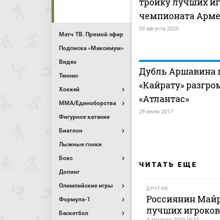
тройку лучших и
чемпионата Арм
03 августа 2020
Матч ТВ. Прямой эфир
Подписка «Максимум»
Видео
Дубль Аршавина 
Теннис
«Кайрату» разгро
Хоккей
«Атлантас»
MMA/Единоборства
29 июня 2017
Фигурное катание
Биатлон
Лыжные гонки
Бокс
ЧИТАТЬ ЕЩЕ
Допинг
Олимпийские игры
ДРУГИЕ
Россиянин Майр
Формула-1
лучших игроко
Баскетбол
3 августа 2020 16:33