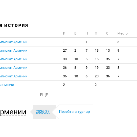
Я ИСТОРИЯ
И
В
Н
П
О
Место
емпионат Армении
1
-
1
-
1
8
емпионат Армении
27
2
7
18
13
9
емпионат Армении
30
10
5
15
35
7
емпионат Армении
36
8
9
19
33
8
емпионат Армении
36
10
6
20
36
7
ые матчи
2
-
-
2
-
-
ЕЩЕ
Армении
2026-27
Перейти в турнир