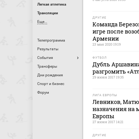
Легкая атлетика
Трансляции
ДРУГИЕ
Еще...
Команда Березо
игре после воз
Армении
Телепрограмма
23 мая 2020 19:19
Результаты
События
ФУТБОЛ
Дубль Аршавина
Трансферы
разгромить «Ат
Дни рождения
29 июня 2017 19:35
Спорт и бизнес
Форум
ЛИГА ЕВРОПЫ
Левников, Матю
назначения на 
Европы
27 июня 2017 14:21
ДРУГИЕ