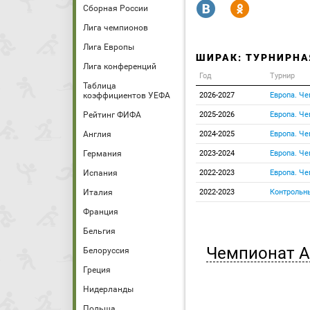
R
Y
Сборная России
Лига чемпионов
Лига Европы
ШИРАК: ТУРНИРНА
Лига конференций
Год
Турнир
Таблица
коэффициентов УЕФА
2026-2027
Европа. Ч
Рейтинг ФИФА
2025-2026
Европа. Ч
Англия
2024-2025
Европа. Ч
Германия
2023-2024
Европа. Ч
Испания
2022-2023
Европа. Ч
Италия
2022-2023
Контрольн
Франция
Бельгия
Чемпионат 
Белоруссия
Греция
Нидерланды
Польша