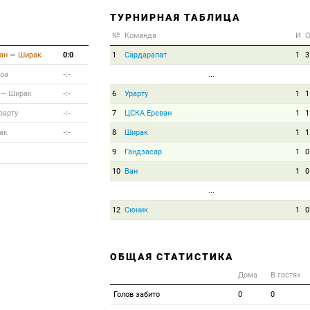
ТУРНИРНАЯ ТАБЛИЦА
№
Команда
И
ан
—
Ширак
0:0
1
Сардарапат
1
3
оа
-:-
...
—
Ширак
-:-
6
Урарту
1
1
рарту
-:-
7
ЦСКА Ереван
1
1
ак
-:-
8
Ширак
1
1
9
Гандзасар
1
0
10
Ван
1
0
...
12
Сюник
1
0
ОБЩАЯ СТАТИСТИКА
Дома
В гостях
Голов забито
0
0