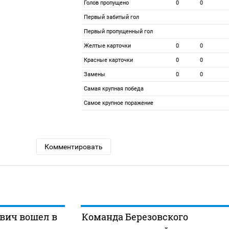
Голов пропущено
0
0
Первый забитый гол
Первый пропущенный гол
Желтые карточки
0
0
Красные карточки
0
0
Замены
0
0
Самая крупная победа
Самое крупное поражение
Комментировать
вич вошел в
Команда Березовского