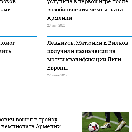
гроков
уступила в первой игре после
ении
возобновления чемпионата
Армении
23 мая 2020
помог
Левников, Матюнин и Вилков
мить
получили назначения на
матчи квалификации Лиги
Европы
27 июня 2017
ович вошел в тройку
в чемпионата Армении