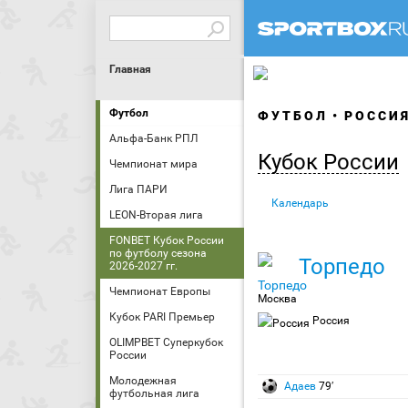
Главная
Футбол
ФУТБОЛ
РОССИ
Альфа-Банк РПЛ
Кубок России
Чемпионат мира
Лига ПАРИ
Календарь
LEON-Вторая лига
FONBET Кубок России
по футболу сезона
Торпедо
2026-2027 гг.
Чемпионат Европы
Москва
Кубок PARI Премьер
Россия
OLIMPBET Суперкубок
России
Молодежная
Адаев
79′
футбольная лига