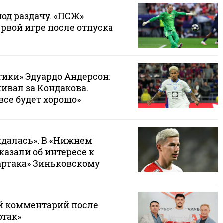
од раздачу. «ПСЖ»
рвой игре после отпуска
тики» Эдуардо Андерсон:
ивал за Кондакова.
все будет хорошо»
далась». В «Нижнем
казали об интересе к
артака» Зиньковскому
й комментарий после
ртак»