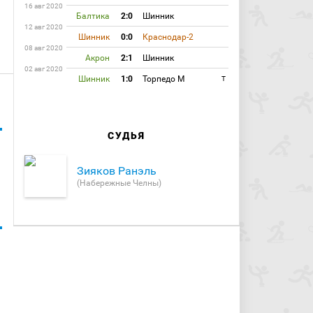
16 авг 2020
Балтика
2:0
Шинник
12 авг 2020
Шинник
0:0
Краснодар-2
08 авг 2020
Акрон
2:1
Шинник
02 авг 2020
Шинник
1:0
Торпедо М
T
СУДЬЯ
Зияков Ранэль
(Набережные Челны)