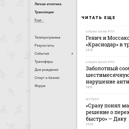
Легкая атлетика
Трансляции
ЧИТАТЬ ЕЩЕ
Еще...
АЛЬФА-БАНК РПЛ
Генич и Моссак
Телепрограмма
«Краснодар» в т
Результаты
14:18
События
Трансферы
АЛЬФА-БАНК РПЛ
Заболотный соо
Дни рождения
шестимесячную
Спорт и бизнес
нарушение ант
Форум
14:01
ФУТБОЛ
«Сразу понял ма
решение о перех
быстро» — Даку
13:59