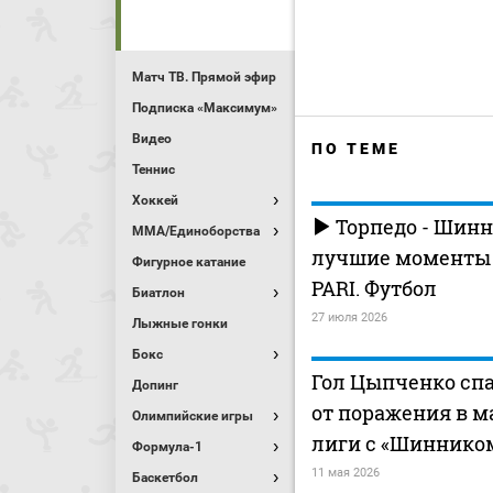
Матч ТВ. Прямой эфир
Подписка «Максимум»
Видео
ПО ТЕМЕ
Теннис
Хоккей
Торпедо - Шинн
MMA/Единоборства
лучшие моменты (
Фигурное катание
PARI. Футбол
Биатлон
27 июля 2026
Лыжные гонки
Бокс
Гол Цыпченко спа
Допинг
от поражения в м
Олимпийские игры
лиги с «Шиннико
Формула-1
11 мая 2026
Баскетбол