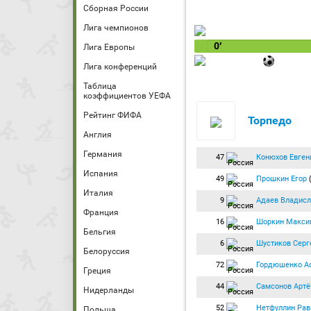
Сборная России
Лига чемпионов
0′
Лига Европы
Лига конференций
Таблица
коэффициентов УЕФА
Рейтинг ФИФА
Торпедо
Англия
Германия
47
Конюхов Евген
Испания
49
Прошкин Егор
Италия
9
Адаев Владисл
Франция
16
Шоркин Макси
Бельгия
6
Шустиков Серг
Белоруссия
72
Гордюшенко А
Греция
44
Самсонов Арт
Нидерланды
52
Нетфуллин Рав
Польша