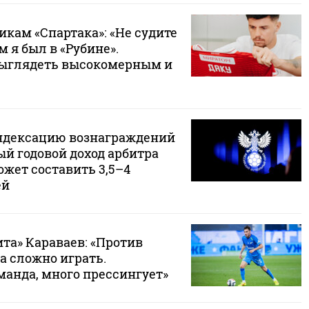
кам «Спартака»: «Не судите
м я был в «Рубине».
выглядеть высокомерным и
ндексацию вознаграждений
й годовой доход арбитра
жет составить 3,5–4
ей
та» Караваев: «Против
а сложно играть.
манда, много прессингует»