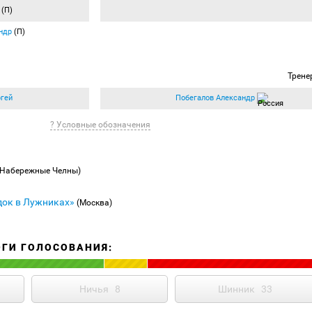
(П)
ндр
(П)
Трене
гей
Побегалов Александр
? Условные обозначения
(Набережные Челны)
док в Лужниках»
(Москва)
ОГИ ГОЛОСОВАНИЯ:
Ничья
8
Шинник
33