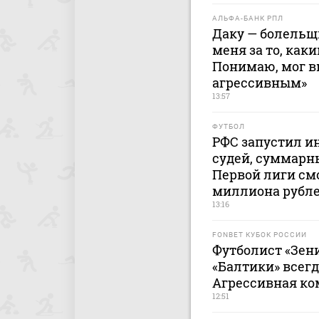
АЛЬФА-БАНК РПЛ
Даку — болельщи
меня за то, каки
Понимаю, мог 
агрессивным»
13:57
ФУТБОЛ
РФС запустил и
судей, суммарны
Первой лиги смо
миллиона рубл
13:16
FONBET КУБОК РОССИИ
Футболист «Зени
«Балтики» всегд
Агрессивная ко
12:51