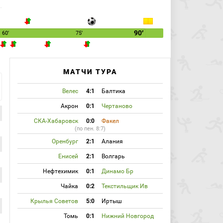
90′
60′
75′
МАТЧИ ТУРА
Велес
4:1
Балтика
Акрон
0:1
Чертаново
СКА-Хабаровск
0:0
Факел
(по пен. 8:7)
Оренбург
2:1
Алания
Енисей
2:1
Волгарь
Нефтехимик
0:1
Динамо Бр
Чайка
0:2
Текстильщик Ив
Крылья Советов
5:0
Иртыш
Томь
0:1
Нижний Новгород