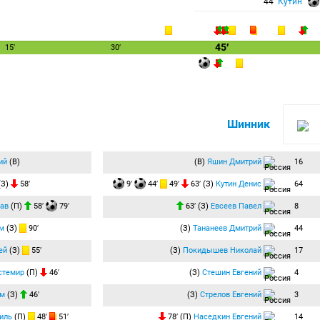
44′
Кутин
45′
15′
30′
Шинник
ий
(В)
(В)
Яшин Дмитрий
16
(З)
58′
9′
44′
49′
63′ (З)
Кутин Денис
64
ав
(П)
58′
79′
63′ (З)
Евсеев Павел
8
м
(З)
90′
(З)
Тананеев Дмитрий
44
ей
(З)
55′
(З)
Покидышев Николай
17
стемир
(П)
46′
(З)
Стешин Евгений
4
ём
(З)
46′
(З)
Стрелов Евгений
3
иль
(П)
48′
51′
78′ (П)
Наседкин Евгений
14