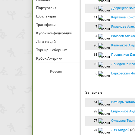
Португалия
17
Дворецков Фи
Шотландия
11
Кертанов Конс
Трансферы
7
Рязанцев Алек
Кубок конфедераций
4
Елисеев Алекс
Лига наций
90
Калмыков Аму
Турниры сборных
61
Прошляков Да
Кубок Америки
10
Лебеденко Иго
Россия
8
Берковский Ил
Запасные
51
Ботнарь Витал
99
Евдокимов Ан
77
Сундуков Теми
24
Лях Андрей
(З)