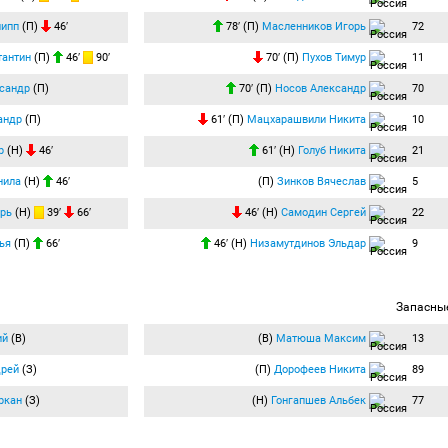
липп
(П)
46′
78′ (П)
Масленников Игорь
72
тантин
(П)
46′
90′
70′ (П)
Пухов Тимур
11
сандр
(П)
70′ (П)
Носов Александр
70
андр
(П)
61′ (П)
Мацхарашвили Никита
10
р
(Н)
46′
61′ (Н)
Голуб Никита
21
нила
(Н)
46′
(П)
Зинков Вячеслав
5
рь
(Н)
39′
66′
46′ (Н)
Самодин Сергей
22
ья
(П)
66′
46′ (Н)
Низамутдинов Эльдар
9
Запасны
ий
(В)
(В)
Матюша Максим
13
дрей
(З)
(П)
Дорофеев Никита
89
ркан
(З)
(Н)
Гонгапшев Альбек
77