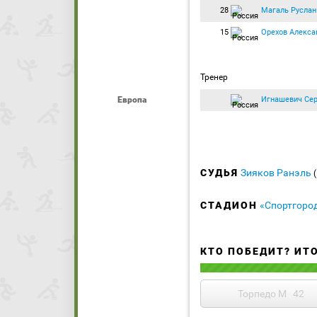
28
Магаль Руслан
15
Орехов Алекса
Тренер
Игнашевич Сер
Европа
СУДЬЯ
Зияков Ранэль
СТАДИОН
«Спортгоро
КТО ПОБЕДИТ? ИТ
Торпедо М
42