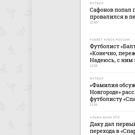
ФУТБОЛ
Сафонов попал п
провалился в пе
12:46
FONBET КУБОК РОССИИ
Футболист «Бал
«Конечно, переж
Надеюсь, с ним 
12:38
ФУТБОЛ
«Фамилия обсуж
Новгороде» расс
футболисту «Сп
12:36
АЛЬФА-БАНК РПЛ
Даку дал первы
перехода в «Спа