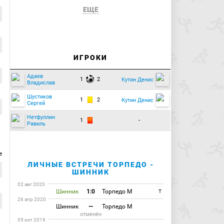
ЕЩЕ
ИГРОКИ
Адаев
1
2
Кутин Денис
Владислав
Шустиков
1
2
Кутин Денис
Сергей
Нетфуллин
1
-
Равиль
е
ЛИЧНЫЕ ВСТРЕЧИ ТОРПЕДО -
ШИННИК
02 авг 2020
Шинник
1:0
Торпедо М
T
26 апр 2020
Шинник
—
Торпедо М
отменён
05 окт 2019