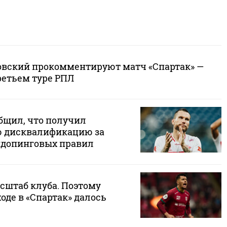
овский прокомментируют матч «Спартак» —
ретьем туре РПЛ
бщил, что получил
 дисквалификацию за
идопинговых правил
сштаб клуба. Поэтому
оде в «Спартак» далось