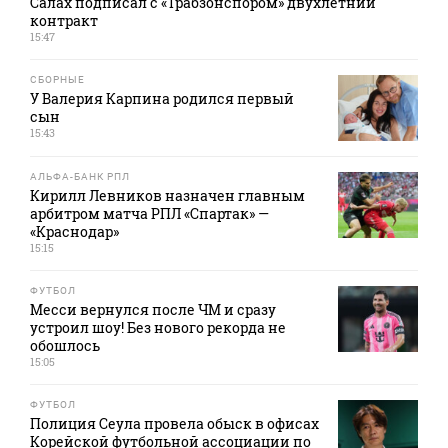
Салах подписал с «Трабзонспором» двухлетний
контракт
15:47
СБОРНЫЕ
У Валерия Карпина родился первый
сын
15:43
АЛЬФА-БАНК РПЛ
Кирилл Левников назначен главным
арбитром матча РПЛ «Спартак» —
«Краснодар»
15:15
ФУТБОЛ
Месси вернулся после ЧМ и сразу
устроил шоу! Без нового рекорда не
обошлось
15:05
ФУТБОЛ
Полиция Сеула провела обыск в офисах
Корейской футбольной ассоциации по