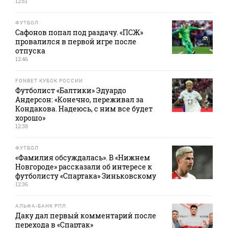
12:51
ФУТБОЛ
Сафонов попал под раздачу. «ПСЖ»
провалился в первой игре после
отпуска
12:46
FONBET КУБОК РОССИИ
Футболист «Балтики» Эдуардо
Андерсон: «Конечно, переживал за
Кондакова. Надеюсь, с ним все будет
хорошо»
12:38
ФУТБОЛ
«Фамилия обсуждалась». В «Нижнем
Новгороде» рассказали об интересе к
футболисту «Спартака» Зиньковскому
12:36
АЛЬФА-БАНК РПЛ
Даку дал первый комментарий после
перехода в «Спартак»