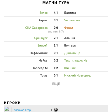
МАТЧИ ТУРА
Велес
4:1
Балтика
Акрон
0:1
Чертаново
СКА-Хабаровск
0:0
Факел
(по пен. 8:7)
Оренбург
2:1
Алания
Енисей
2:1
Волгарь
Нефтехимик
0:1
Динамо Бр
Чайка
0:2
Текстильщик Ив
Торпедо М
1:2
Шинник
Томь
0:1
Нижний Новгород
ЕЩЕ
ИГРОКИ
3
-
Голенков Егор