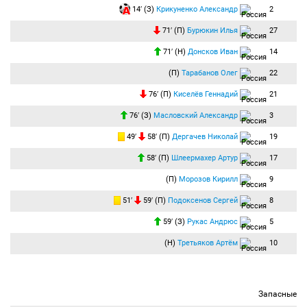
14′ (З)
Крикуненко Александр
2
71′ (П)
Бурюкин Илья
27
71′ (Н)
Донсков Иван
14
(П)
Тарабанов Олег
22
76′ (П)
Киселёв Геннадий
21
76′ (З)
Масловский Александр
3
49′
58′ (П)
Дергачев Николай
19
58′ (П)
Шлеермахер Артур
17
(П)
Морозов Кирилл
9
51′
59′ (П)
Подоксенов Сергей
8
59′ (З)
Рукас Андрюс
5
(Н)
Третьяков Артём
10
Запасные