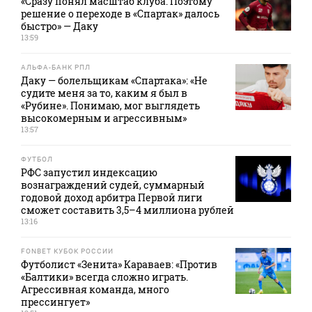
«Сразу понял масштаб клуба. Поэтому
решение о переходе в «Спартак» далось
быстро» — Даку
13:59
АЛЬФА-БАНК РПЛ
Даку — болельщикам «Спартака»: «Не
судите меня за то, каким я был в
«Рубине». Понимаю, мог выглядеть
высокомерным и агрессивным»
13:57
ФУТБОЛ
РФС запустил индексацию
вознаграждений судей, суммарный
годовой доход арбитра Первой лиги
сможет составить 3,5–4 миллиона рублей
13:16
FONBET КУБОК РОССИИ
Футболист «Зенита» Караваев: «Против
«Балтики» всегда сложно играть.
Агрессивная команда, много
прессингует»