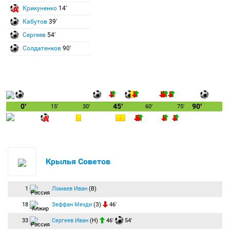
Крикуненко
14′
Кабутов
39′
Сергеев
54′
Солдатенков
90′
0′
45′
90′
15′
30′
60′
75′
Крылья Советов
1
Ломаев Иван
(В)
18
Зеффан Мехди
(З)
46′
33
Сергеев Иван
(Н)
46′
54′