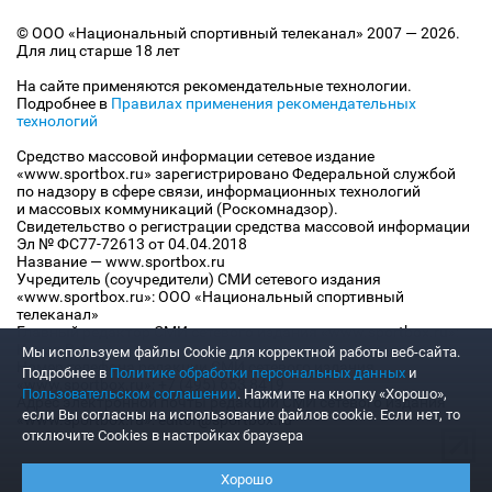
© ООО «Национальный спортивный телеканал» 2007 — 2026.
Для лиц старше 18 лет
На сайте применяются рекомендательные технологии.
Подробнее в
Правилах применения рекомендательных
технологий
Средство массовой информации сетевое издание
«www.sportbox.ru» зарегистрировано Федеральной службой
по надзору в сфере связи, информационных технологий
и массовых коммуникаций (Роскомнадзор).
Свидетельство о регистрации средства массовой информации
Эл № ФС77-72613 от 04.04.2018
Название — www.sportbox.ru
Учредитель (соучредители) СМИ сетевого издания
«www.sportbox.ru»: ООО «Национальный спортивный
телеканал»
Главный редактор СМИ сетевого издания «www.sportbox.ru»:
Конов В.А.
Мы используем файлы Сookie для корректной работы веб-сайта.
Номер телефона редакции СМИ сетевого издания
Подробнее в
Политике обработки персональных данных
и
«www.sportbox.ru»: +7 (495) 653 8419
Пользовательском соглашении
. Нажмите на кнопку «Хорошо»,
Адрес электронной почты редакции СМИ сетевого издания
если Вы согласны на использование файлов cookie. Если нет, то
«www.sportbox.ru»: editor@sportbox.ru
отключите Cookies в настройках браузера
Хорошо