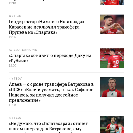
12:18
ФУТБОЛ
Гендиректор «Нижнего Новгорода»
Карасев не исключил трансфера
Пруцева из «Спартака»
12:07
АЛЬФА-БАНК РПЛ
«Спартак» объявил о переходе Даку из
«Рубина»
12:00
ФУТБОЛ
Алаев — о срыве трансфера Батракова в
«ПСЖ»: «Если и уезжать, то как Сафонов.
Надеюсь, он получит достойное
предложение»
11:58
ФУТБОЛ
«Не думаю, что «Галатасарай» станет
шагом вперед для Батракова, ему