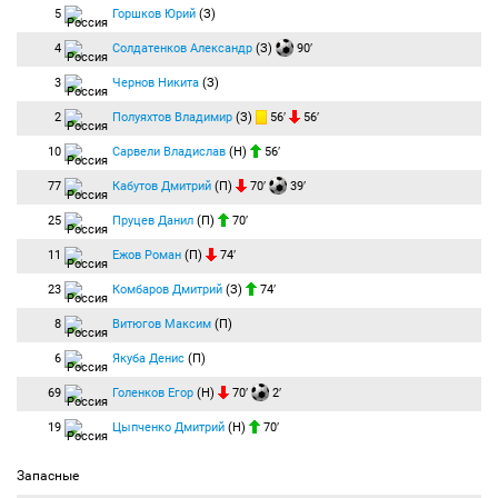
5
Горшков Юрий
(З)
4
Солдатенков Александр
(З)
90′
3
Чернов Никита
(З)
2
Полуяхтов Владимир
(З)
56′
56′
10
Сарвели Владислав
(Н)
56′
77
Кабутов Дмитрий
(П)
70′
39′
25
Пруцев Данил
(П)
70′
11
Ежов Роман
(П)
74′
23
Комбаров Дмитрий
(З)
74′
8
Витюгов Максим
(П)
6
Якуба Денис
(П)
69
Голенков Егор
(Н)
70′
2′
19
Цыпченко Дмитрий
(Н)
70′
Запасные