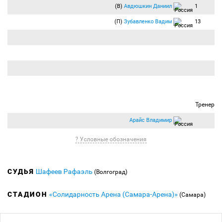
(В)
Авдюшкин Даниил
1
(П)
Зубавленко Вадим
13
Тренер
Арайс Владимир
? Условные обозначения
СУДЬЯ
Шафеев Рафаэль
(Волгоград)
СТАДИОН
«Солидарность Арена (Самара-Арена)»
(Самара)