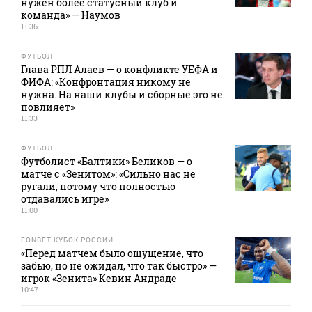
нужен более статусный клуб и
команда» — Наумов
11:36
ФУТБОЛ
Глава РПЛ Алаев — о конфликте УЕФА и
ФИФА: «Конфронтация никому не
нужна. На наши клубы и сборные это не
повлияет»
11:33
ФУТБОЛ
Футболист «Балтики» Беликов — о
матче с «Зенитом»: «Сильно нас не
ругали, потому что полностью
отдавались игре»
11:00
FONBET КУБОК РОССИИ
«Перед матчем было ощущение, что
забью, но не ожидал, что так быстро» —
игрок «Зенита» Кевин Андраде
10:47