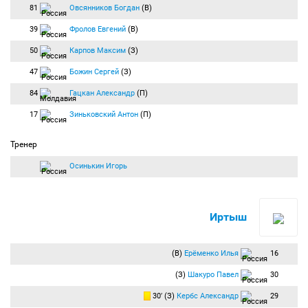
81
Овсянников Богдан
(В)
39
Фролов Евгений
(В)
50
Карпов Максим
(З)
47
Божин Сергей
(З)
84
Гацкан Александр
(П)
17
Зиньковский Антон
(П)
Тренер
Осинькин Игорь
Иртыш
(В)
Ерёменко Илья
16
(З)
Шакуро Павел
30
30′ (З)
Кербс Александр
29