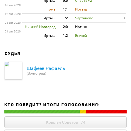
Иртыш
0:5
Спартак-2
16 авг 2020
Томь
1:1
Иртыш
12 авг 2020
Иртыш
1:2
Чертаново
T
08 авг 2020
Нижний Новгород
2:0
Иртыш
01 авг 2020
Иртыш
1:2
Енисей
СУДЬЯ
Шафеев Рафаэль
(Волгоград)
КТО ПОБЕДИТ? ИТОГИ ГОЛОСОВАНИЯ:
Крылья Советов
74