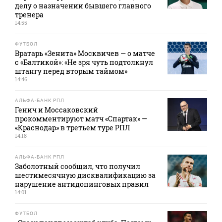
делу о назначении бывшего главного
тренера
14:55
ФУТБОЛ
Вратарь «Зенита» Москвичев — о матче
с «Балтикой»: «Не зря чуть подтолкнул
штангу перед вторым таймом»
14:46
АЛЬФА-БАНК РПЛ
Генич и Моссаковский
прокомментируют матч «Спартак» —
«Краснодар» в третьем туре РПЛ
14:18
АЛЬФА-БАНК РПЛ
Заболотный сообщил, что получил
шестимесячную дисквалификацию за
нарушение антидопинговых правил
14:01
ФУТБОЛ