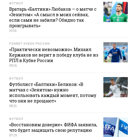
ФУТБОЛ
Вратарь «Балтики» Любаков — о матче с
«Зенитом»: «А смысл в моих сейвах,
если сами не забили? Обидно так
проигрывать»
10:16
FONBET КУБОК РОССИИ
«Практически невозможно». Михаил
Кержаков не верит в победу клуба не из
РПЛ в Кубке России
09:16
ФУТБОЛ
Футболист «Балтики» Беликов: «В
матчах с «Зенитом» нужно
использовать каждый момент, потому
что они не прощают»
08:21
ФУТБОЛ
«Восстановим доверие». ФИФА заявила,
что будет защищать свою репутацию
07:19