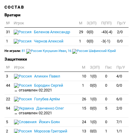
СОСТАВ
Вратари
№
Игрок
M
З(ЗП)
П(ПП)
Пр/У
31
Беленов Александр
29
0(0)
-43(-4)
2/0
1
Чернов Алексей
1
0(0)
-3(-1)
0/0
Не играли:
81
Кукушкин Иван
,
16
Шафинский Юрий
Защитники
№
Игрок
M
З(ЗП)
Пас
Пр/У
3
Аликин Павел
10
1(0)
0
4/0
44
Бородин Сергей
1
0(0)
0
0/0
↔ отзаявлен 02.2021
22
Голубев Артём
26
1(0)
0
6/0
94
Данченко Олег
15
0(0)
5
2/0
↔ отзаявлен 02.2021
5
Йокич Боян
24
1(0)
0
7/1
2
Морозов Григорий
13
0(0)
1
1/1