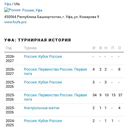
Уфа
/ Ufa
Россия, Уфа
450064 Республика Башкортостан, г. Уфа, ул. Комарова 9
www.fcufa.pro
УФА: ТУРНИРНАЯ ИСТОРИЯ
Год
Турнир
И
В
Н
П
О
2026-
Россия. Кубок России
-
-
-
-
-
2027
2026-
Россия. Первенство России. Первая
4
2
2
-
8
2027
лига
2025-
Россия. Кубок России
3
-
3
-
-
2026
2025-
Россия. Первенство России. Первая
34
9
10
15
37
2026
лига
2025-
Контрольные матчи
2
1
1
-
4
2026
2024-
Россия. Кубок России
2
-
1
1
-
2025