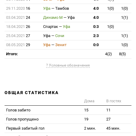
29.11.2020
16
Уфа
—
Тамбов
4:0
1(0)
1(0)
03.04.2021
24
Динамо М
—
Уфа
4:0
1(1)
18.04.2021
26
Спартак
—
Уфа
0:3
1(0)
25.04.2021
27
Уфа
—
Сочи
2:3
1(1)
08.05.2021
29
Уфа
—
Зенит
0:0
1(0)
Итого:
4(2)
8(5)
? Условные обозначения
ОБЩАЯ СТАТИСТИКА
Дома
В гостях
Голов забито
15
11
Голов пропущено
19
27
Первый забитый гол
2 мин.
45 мин.