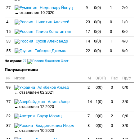
27
Неделчару Йонуц
9
0(0)
1
2/0
↔ отзаявлен 10.2020
4
Никитин Алексей
23
0(0)
0
1/0
15
Плиев Константин
17
0(0)
0
8/0
33
Сухов Александр
14
0(0)
1
4/0
55
Табидзе Джемал
22
0(0)
0
6/0
Не играли:
27
Дзантиев Олег
Полузащитники
№
Игрок
M
З(ЗП)
Пас
Пр/У
99
Алибеков Ахмед
2
0(0)
0
0/0
↔ отзаявлен 02.2021
77
Алиев Азер
14
1(0)
0
3/0
↔ отзаявлен 12.2020
32
Бауэр Мориц
7
0(0)
2
0/0
87
Безденежных Игорь
8
0(0)
0
3/0
↔ отзаявлен 10.2020