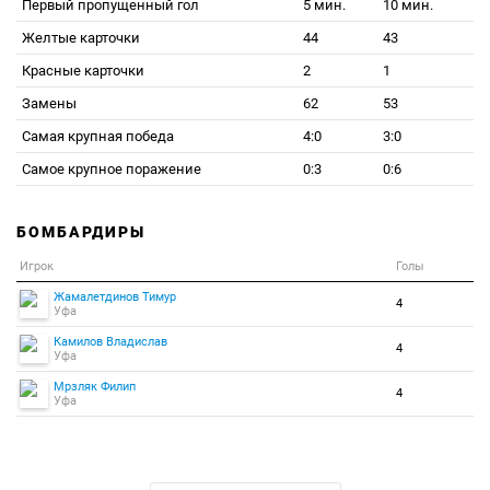
Первый пропущенный гол
5 мин.
10 мин.
Желтые карточки
44
43
Красные карточки
2
1
Замены
62
53
Самая крупная победа
4:0
3:0
Самое крупное поражение
0:3
0:6
БОМБАРДИРЫ
Игрок
Голы
Жамалетдинов Тимур
4
Уфа
Камилов Владислав
4
Уфа
Мрзляк Филип
4
Уфа