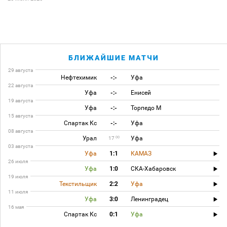
БЛИЖАЙШИЕ МАТЧИ
29 августа
Нефтехимик
-:-
Уфа
22 августа
Уфа
-:-
Енисей
19 августа
Уфа
-:-
Торпедо М
15 августа
Спартак Кс
-:-
Уфа
08 августа
Урал
Уфа
00
17
03 августа
Уфа
1:1
КАМАЗ
26 июля
Уфа
1:0
СКА-Хабаровск
19 июля
Текстильщик
2:2
Уфа
11 июля
Уфа
3:0
Ленинградец
16 мая
Спартак Кс
0:1
Уфа