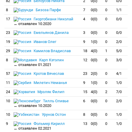
82
Белоусов Никита
2
0(0)
0
0/0
8
Бизоза Парфе
7
0(0)
0
1/1
17
Гиоргобиани Николай
4
0(0)
0
0/0
↔ отзаявлен 10.2020
23
Емельянов Данила
3
0(0)
0
0/0
19
Иванов Олег
9
1(0)
0
2/0
29
Камилов Владислав
18
4(0)
1
5/0
8
Карп Кэтэлин
12
0(0)
0
3/0
↔ отзаявлен 01.2021
57
Кротов Вячеслав
23
2(0)
0
4/1
11
Милетич Неманья
9
1(0)
0
1/0
24
Мрзляк Филип
15
4(0)
2
7/0
10
Тилль Оливье
6
0(0)
0
2/0
↔ отзаявлен 10.2020
10
Урунов Остон
8
0(0)
0
1/0
9
Фольмер Кирилл
13
0(0)
0
1/0
↔ отзаявлен 02.2021