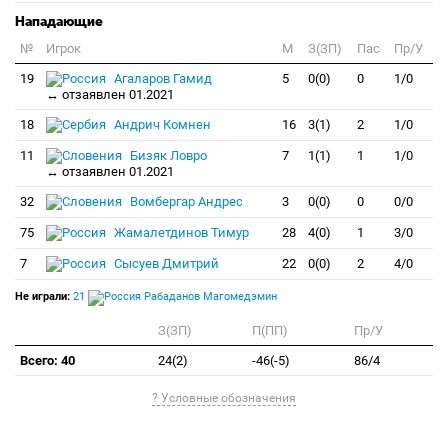
Нападающие
№
Игрок
M
З(ЗП)
Пас
Пр/У
19
Агаларов Гамид
5
0(0)
0
1/0
↔ отзаявлен 01.2021
18
Андрич Комнен
16
3(1)
2
1/0
11
Бизяк Ловро
7
1(1)
1
1/0
↔ отзаявлен 01.2021
32
Вомбергар Андрес
3
0(0)
0
0/0
75
Жамалетдинов Тимур
28
4(0)
1
3/0
7
Сысуев Дмитрий
22
0(0)
2
4/0
Не играли:
21
Рабаданов Магомедэмин
З(ЗП)
П(ПП)
Пр/У
Всего: 40
24(2)
-46(-5)
86/4
? Условные обозначения