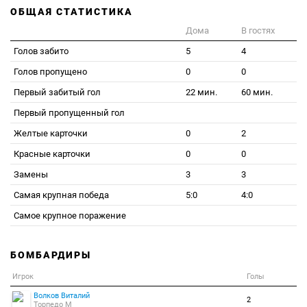
ОБЩАЯ СТАТИСТИКА
Дома
В гостях
Голов забито
5
4
Голов пропущено
0
0
Первый забитый гол
22 мин.
60 мин.
Первый пропущенный гол
Желтые карточки
0
2
Красные карточки
0
0
Замены
3
3
Самая крупная победа
5:0
4:0
Самое крупное поражение
БОМБАРДИРЫ
Игрок
Голы
Волков Виталий
2
Торпедо М