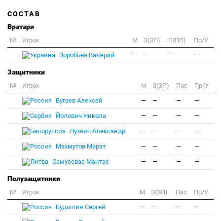
СОСТАВ
Вратари
№
Игрок
M
З(ЗП)
П(ПП)
Пр/У
Воробьев Валерий
—
—
—
—
Защитники
№
Игрок
M
З(ЗП)
Пас
Пр/У
Бугаев Алексей
—
—
—
—
Йолович Никола
—
—
—
—
Лухвич Александр
—
—
—
—
Махмутов Марат
—
—
—
—
Самусевас Мантас
—
—
—
—
Полузащитники
№
Игрок
M
З(ЗП)
Пас
Пр/У
Будылин Сергей
—
—
—
—