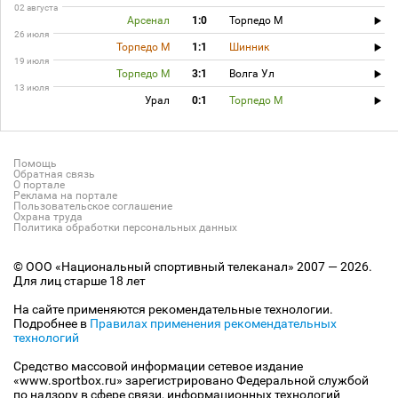
02 августа
Арсенал
1:0
Торпедо М
26 июля
Торпедо М
1:1
Шинник
19 июля
Торпедо М
3:1
Волга Ул
13 июля
Урал
0:1
Торпедо М
Помощь
Обратная связь
О портале
Реклама на портале
Пользовательское соглашение
Охрана труда
Политика обработки персональных данных
© ООО «Национальный спортивный телеканал» 2007 — 2026.
Для лиц старше 18 лет
На сайте применяются рекомендательные технологии.
Подробнее в
Правилах применения рекомендательных
технологий
Средство массовой информации сетевое издание
«www.sportbox.ru» зарегистрировано Федеральной службой
по надзору в сфере связи, информационных технологий