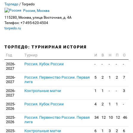
Торпедо
/ Torpedo
Россия, Москва
115280, Москва, улица Восточная, д. 4А
Телефон: +7-495-620-4504
torpedo.ru
ТОРПЕДО: ТУРНИРНАЯ ИСТОРИЯ
Год
Турнир
И
В
Н
П
О
2026-
Россия. Кубок России
-
-
-
-
-
2027
2026-
Россия. Первенство России. Первая
5
2
1
2
7
2027
лига
2026-
Контрольные матчи
1
1
-
-
3
2027
2025-
Россия. Кубок России
4
2
1
1
-
2026
2025-
Россия. Первенство России. Первая
34
12
10
12
46
2026
лига
2025-
Контрольные матчи
6
1
3
2
6