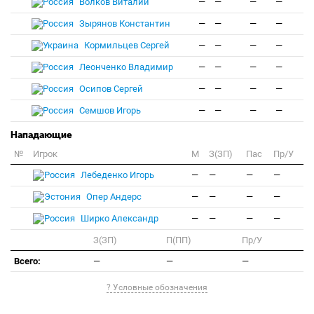
Волков Виталий
—
—
—
—
Зырянов Константин
—
—
—
—
Кормильцев Сергей
—
—
—
—
Леонченко Владимир
—
—
—
—
Осипов Сергей
—
—
—
—
Семшов Игорь
—
—
—
—
Нападающие
№
Игрок
M
З(ЗП)
Пас
Пр/У
Лебеденко Игорь
—
—
—
—
Опер Андерс
—
—
—
—
Ширко Александр
—
—
—
—
З(ЗП)
П(ПП)
Пр/У
Всего:
—
—
—
? Условные обозначения