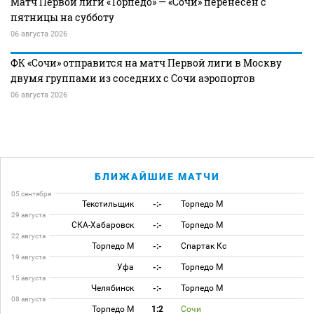
Матч Первой лиги «Торпедо» — «Сочи» перенесен с
пятницы на субботу
06 августа 2026
ФК «Сочи» отправится на матч Первой лиги в Москву
двумя группами из соседних с Сочи аэропортов
06 августа 2026
БЛИЖАЙШИЕ МАТЧИ
05 сентября
Текстильщик
-:-
Торпедо М
29 августа
СКА-Хабаровск
-:-
Торпедо М
22 августа
Торпедо М
-:-
Спартак Кс
19 августа
Уфа
-:-
Торпедо М
15 августа
Челябинск
-:-
Торпедо М
08 августа
Торпедо М
1:2
Сочи