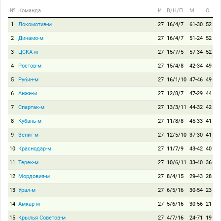
№
Команда
И
В/Н/П
М
О
1
Локомотив-м
27
16/4/7
61-30
52
2
Динамо-м
27
16/4/7
51-24
52
3
ЦСКА-м
27
15/7/5
57-34
52
4
Ростов-м
27
15/4/8
42-34
49
5
Рубин-м
27
16/1/10
47-46
49
6
Анжи-м
27
12/8/7
47-29
44
7
Спартак-м
27
13/3/11
44-32
42
8
Кубань-м
27
11/8/8
45-33
41
9
Зенит-м
27
12/5/10
37-30
41
10
Краснодар-м
27
11/7/9
43-42
40
11
Терек-м
27
10/6/11
33-40
36
12
Мордовия-м
27
8/4/15
29-43
28
13
Урал-м
27
6/5/16
30-54
23
14
Амкар-м
27
5/6/16
30-56
21
15
Крылья Советов-м
27
4/7/16
24-71
19