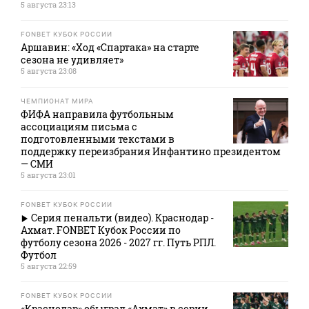
5 августа 23:13
FONBET КУБОК РОССИИ
Аршавин: «Ход «Спартака» на старте
сезона не удивляет»
5 августа 23:08
ЧЕМПИОНАТ МИРА
ФИФА направила футбольным
ассоциациям письма с
подготовленными текстами в
поддержку переизбрания Инфантино президентом
— СМИ
5 августа 23:01
FONBET КУБОК РОССИИ
Серия пенальти (видео). Краснодар -
Ахмат. FONBET Кубок России по
футболу сезона 2026 - 2027 гг. Путь РПЛ.
Футбол
5 августа 22:59
FONBET КУБОК РОССИИ
«Краснодар» обыграл «Ахмат» в серии