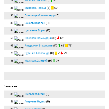
74
Киселев Никита
(П)
55′
35
Миронов Леонид
(З)
62′
91
Ломовицкий Александр
(П)
89
Бабаев Владлен
(П)
84
Цыганков Борис
(П)
63
Шанбиев Шамсиддин
(П)
62′
95
Разделкин Владислав
(П)
62′
73′
79
Руденко Александр
(Н)
7′
79′
36
Маликов Дмитрий
(Н)
79′
Запасные
81
Щербаков Юрий
(В)
56
Аверкиев Вадим
(В)