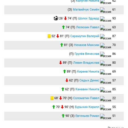
(З)
Калугин Никита
62
(З)
Матвийчук Семён
61
26′
74′ (П)
Шолох Эдуард
93
74′ (П)
Лелюхин Павел
63
52′
81′ (П)
Сарамутин Валерий
87
81′ (З)
Ненахов Максим
70
(П)
Грулёв Вячеслав
86
89′ (П)
Левин Владислав
80
89′ (П)
Киреев Никита
69
62′ (П)
Седых Денис
57
62′ (П)
Канавин Никита
85
68′
70′ (Н)
Соломатин Павел
22
70′
90′ (Н)
Бурыкин Кирилл
55
90′ (З)
Евгеньев Роман
51