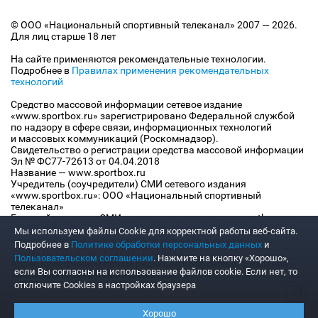
© ООО «Национальный спортивный телеканал» 2007 — 2026.
Для лиц старше 18 лет
На сайте применяются рекомендательные технологии.
Подробнее в
Правилах применения рекомендательных
технологий
Средство массовой информации сетевое издание
«www.sportbox.ru» зарегистрировано Федеральной службой
по надзору в сфере связи, информационных технологий
и массовых коммуникаций (Роскомнадзор).
Свидетельство о регистрации средства массовой информации
Эл № ФС77-72613 от 04.04.2018
Название — www.sportbox.ru
Учредитель (соучредители) СМИ сетевого издания
«www.sportbox.ru»: ООО «Национальный спортивный
телеканал»
Главный редактор СМИ сетевого издания «www.sportbox.ru»:
Конов В.А.
Мы используем файлы Сookie для корректной работы веб-сайта.
Номер телефона редакции СМИ сетевого издания
Подробнее в
Политике обработки персональных данных
и
«www.sportbox.ru»: +7 (495) 653 8419
Пользовательском соглашении
. Нажмите на кнопку «Хорошо»,
Адрес электронной почты редакции СМИ сетевого издания
если Вы согласны на использование файлов cookie. Если нет, то
«www.sportbox.ru»: editor@sportbox.ru
отключите Cookies в настройках браузера
Хорошо