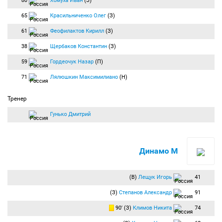
80
Хомуха Иван
(З)
65
Красильниченко Олег
(З)
61
Феофилактов Кирилл
(З)
38
Щербаков Константин
(З)
59
Гордеочук Назар
(П)
71
Лялюшкин Максимилиано
(Н)
Тренер
Гунько Дмитрий
Динамо М
(В)
Лещук Игорь
41
(З)
Степанов Александр
91
90′ (З)
Климов Никита
74