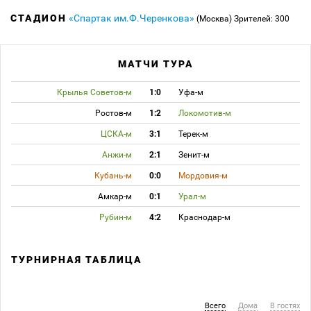
СТАДИОН
«Спартак им.Ф.Черенкова»
(Москва)
Зрителей: 300
МАТЧИ ТУРА
Крылья Советов-м
1:0
Уфа-м
Ростов-м
1:2
Локомотив-м
ЦСКА-м
3:1
Терек-м
Анжи-м
2:1
Зенит-м
Кубань-м
0:0
Мордовия-м
Амкар-м
0:1
Урал-м
Рубин-м
4:2
Краснодар-м
ТУРНИРНАЯ ТАБЛИЦА
Всего
Дома
В гостях