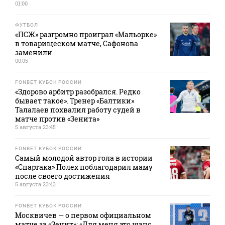
01:00
ФУТБОЛ
«ПСЖ» разгромно проиграл «Мальорке»
в товарищеском матче, Сафонова
заменили
00:05
FONBET КУБОК РОССИИ
«Здорово арбитр разобрался. Редко
бывает такое». Тренер «Балтики»
Талалаев похвалил работу судей в
матче против «Зенита»
5 августа 23:45
FONBET КУБОК РОССИИ
Самый молодой автор гола в истории
«Спартака» Полех поблагодарил маму
после своего достижения
5 августа 23:43
FONBET КУБОК РОССИИ
Москвичев — о первом официальном
матче за «Зенит»: «Для меня это шанс