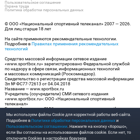
Пользовательское соглашение
Охрана труда
Политика обработки персональных данных
© ООО «Национальный спортивный телеканал» 2007 — 2026.
Для лиц старше 18 лет
На сайте применяются рекомендательные технологии.
Подробнее в
Правилах применения рекомендательных
технологий
Средство массовой информации сетевое издание
«www.sportbox.ru» зарегистрировано Федеральной службой
по надзору в сфере связи, информационных технологий
и массовых коммуникаций (Роскомнадзор).
Свидетельство о регистрации средства массовой информации
Эл № ФС77-72613 от 04.04.2018
Название — www.sportbox.ru
Учредитель (соучредители) СМИ сетевого издания
«www.sportbox.ru»: ООО «Национальный спортивный
телеканал»
Главный редактор СМИ сетевого издания «www.sportbox.ru»:
Конов В.А.
Мы используем файлы Сookie для корректной работы веб-сайта.
Номер телефона редакции СМИ сетевого издания
Подробнее в
Политике обработки персональных данных
и
«www.sportbox.ru»: +7 (495) 653 8419
Пользовательском соглашении
. Нажмите на кнопку «Хорошо»,
Адрес электронной почты редакции СМИ сетевого издания
если Вы согласны на использование файлов cookie. Если нет, то
«www.sportbox.ru»: editor@sportbox.ru
отключите Cookies в настройках браузера