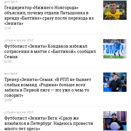
ФУТБОЛ
Гендиректор «Нижнего Новгорода»
объяснил, почему отдали Латышонка в
аренду «Балтике» сразу после перехода из
«Зенита»
11:01
АЛЬФА-БАНК РПЛ
Футболист «Зенита» Кондаков избежал
сотрясения в матче с «Балтикой», сообщил
Семак
11:00
ФУТБОЛ
Тренер «Зенита» Семак: «В РПЛ не бывает
слабых команд. «Родина» больше всех
забила в Первой лиге — это уже о чем‑то
говорит»
10:58
АЛЬФА-БАНК РПЛ
Футболист «Зенита» Вега: «Сразу же
влюбился в Петербург. Надеюсь провести
много лет здесь»