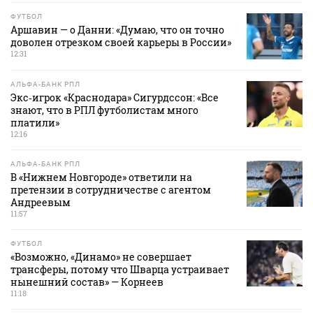
ФУТБОЛ
Аршавин — о Данни: «Думаю, что он точно
доволен отрезком своей карьеры в России»
12:31
АЛЬФА-БАНК РПЛ
Экс‑игрок «Краснодара» Сигурдссон: «Все
знают, что в РПЛ футболистам много
платили»
12:16
АЛЬФА-БАНК РПЛ
В «Нижнем Новгороде» ответили на
претензии в сотрудничестве с агентом
Андреевым
11:57
ФУТБОЛ
«Возможно, «Динамо» не совершает
трансферы, потому что Шварца устраивает
нынешний состав» — Корнеев
11:18