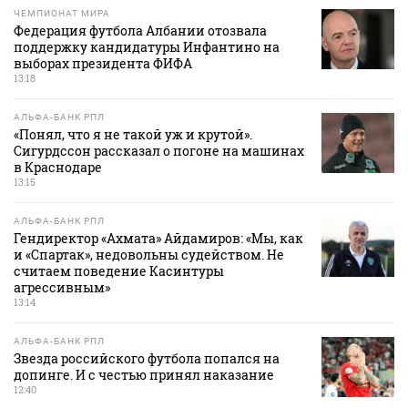
ЧЕМПИОНАТ МИРА
Федерация футбола Албании отозвала
поддержку кандидатуры Инфантино на
выборах президента ФИФА
13:18
АЛЬФА-БАНК РПЛ
«Понял, что я не такой уж и крутой».
Сигурдссон рассказал о погоне на машинах
в Краснодаре
13:15
АЛЬФА-БАНК РПЛ
Гендиректор «Ахмата» Айдамиров: «Мы, как
и «Спартак», недовольны судейством. Не
считаем поведение Касинтуры
агрессивным»
13:14
АЛЬФА-БАНК РПЛ
Звезда российского футбола попался на
допинге. И с честью принял наказание
12:40