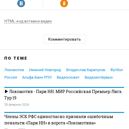
R
Y
HTML-код вставки видео
Комментировать
ПО ТЕМЕ
Локомотив
Нижний Новгород
Владислав Карапузов
Футбол
Россия
Альфа-Банк РПЛ
Видеосюжет
Видеоинтервью
Локомотив - Пари НН. МИР Российская Премьер-Лига.
Тур 19
28 февраля 2026
Члены ЭСК РФС единогласно признали ошибочным
пенальти «Пари НН» в ворота «Локомотива»