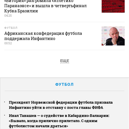
«Витория» разгромила «Атлетико
Паранаэнсе» и вышла в четвертьфинал
Кубка Бразилии
04:25
ФУТБОЛ
Африканская конфедерация футбола
поддержала Инфантино
00:52
ЕЩЕ
ФУТБОЛ
Президент Норвежской федерации футбола призвала
Инфантино уйти в отставку с поста главы ФИФА
Инал Танашев — о судействе в Кабардино‑Балкарии:
«Бывало, когда прилично прилетало. С одним
футболистом начали драться»