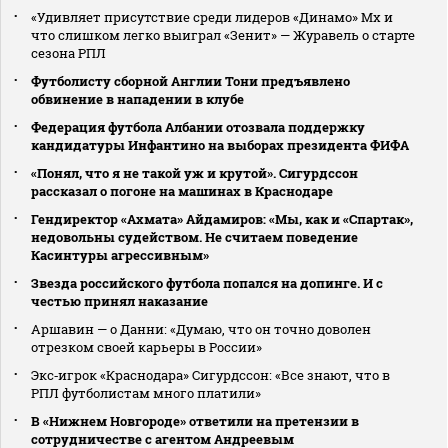
«Удивляет присутствие среди лидеров «Динамо» Мх и
что слишком легко выиграл «Зенит» — Журавель о старте
сезона РПЛ
Футболисту сборной Англии Тони предъявлено
обвинение в нападении в клубе
Федерация футбола Албании отозвала поддержку
кандидатуры Инфантино на выборах президента ФИФА
«Понял, что я не такой уж и крутой». Сигурдссон
рассказал о погоне на машинах в Краснодаре
Гендиректор «Ахмата» Айдамиров: «Мы, как и «Спартак»,
недовольны судейством. Не считаем поведение
Касинтуры агрессивным»
Звезда российского футбола попался на допинге. И с
честью принял наказание
Аршавин — о Данни: «Думаю, что он точно доволен
отрезком своей карьеры в России»
Экс‑игрок «Краснодара» Сигурдссон: «Все знают, что в
РПЛ футболистам много платили»
В «Нижнем Новгороде» ответили на претензии в
сотрудничестве с агентом Андреевым