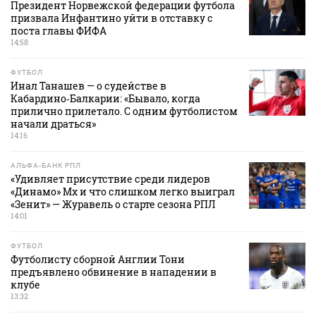
Президент Норвежской федерации футбола
призвала Инфантино уйти в отставку с
поста главы ФИФА
14:58
ФУТБОЛ
Инал Танашев — о судействе в
Кабардино‑Балкарии: «Бывало, когда
прилично прилетало. С одним футболистом
начали драться»
14:16
АЛЬФА-БАНК РПЛ
«Удивляет присутствие среди лидеров
«Динамо» Мх и что слишком легко выиграл
«Зенит» — Журавель о старте сезона РПЛ
14:01
ФУТБОЛ
Футболисту сборной Англии Тони
предъявлено обвинение в нападении в
клубе
13:32