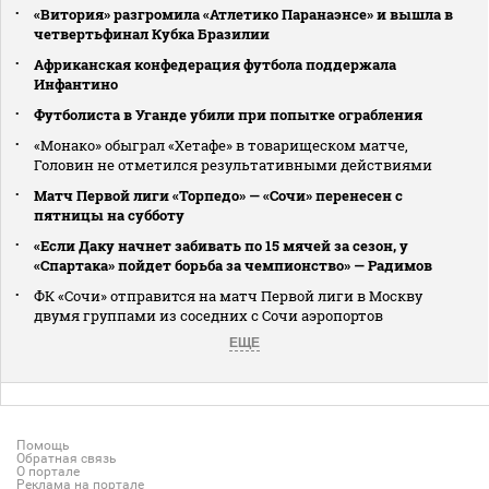
«Витория» разгромила «Атлетико Паранаэнсе» и вышла в
четвертьфинал Кубка Бразилии
Африканская конфедерация футбола поддержала
Инфантино
Футболиста в Уганде убили при попытке ограбления
«Монако» обыграл «Хетафе» в товарищеском матче,
Головин не отметился результативными действиями
Матч Первой лиги «Торпедо» — «Сочи» перенесен с
пятницы на субботу
«Если Даку начнет забивать по 15 мячей за сезон, у
«Спартака» пойдет борьба за чемпионство» — Радимов
ФК «Сочи» отправится на матч Первой лиги в Москву
двумя группами из соседних с Сочи аэропортов
ЕЩЕ
Помощь
Обратная связь
О портале
Реклама на портале