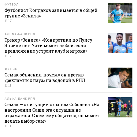
ФУТБОЛ
Футболист Кондаков занимается в общей
группе «Зенита»
11:17
АЛЬФА-БАНК РПЛ
Тренер «Зенита»: «Конкретики по Луису
Энрике нет. Уйти может любой, если
предложение устроит клуб и игрока»
11:17
ФУТБОЛ
Семак объяснил, почему он против
«рекламных пауз» на водопой в РПЛ
11:11
АЛЬФА-БАНК РПЛ
Семак — о ситуации с сыном Соболева: «На
настроении Саши эта ситуация не
отражается. С кем ему общаться, он может
делать выбор сам»
11:11