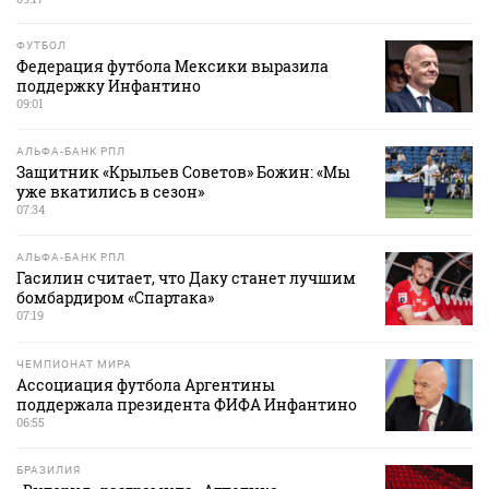
ФУТБОЛ
Федерация футбола Мексики выразила
поддержку Инфантино
09:01
АЛЬФА-БАНК РПЛ
Защитник «Крыльев Советов» Божин: «Мы
уже вкатились в сезон»
07:34
АЛЬФА-БАНК РПЛ
Гасилин считает, что Даку станет лучшим
бомбардиром «Спартака»
07:19
ЧЕМПИОНАТ МИРА
Ассоциация футбола Аргентины
поддержала президента ФИФА Инфантино
06:55
БРАЗИЛИЯ