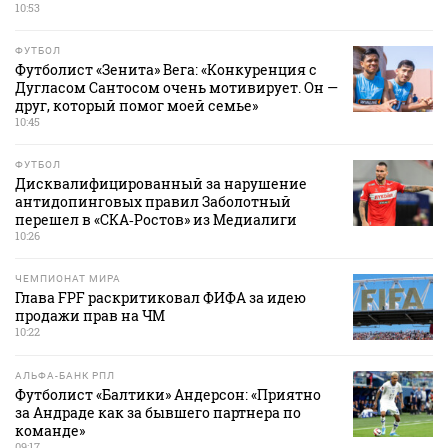
10:53
ФУТБОЛ
Футболист «Зенита» Вега: «Конкуренция с
Дугласом Сантосом очень мотивирует. Он —
друг, который помог моей семье»
10:45
ФУТБОЛ
Дисквалифицированный за нарушение
антидопинговых правил Заболотный
перешел в «СКА‑Ростов» из Медиалиги
10:26
ЧЕМПИОНАТ МИРА
Глава FPF раскритиковал ФИФА за идею
продажи прав на ЧМ
10:22
АЛЬФА-БАНК РПЛ
Футболист «Балтики» Андерсон: «Приятно
за Андраде как за бывшего партнера по
команде»
09:17