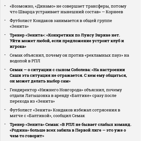
«Возможно, «Динамо» не совершает трансферы, потому
что Шварца устраивает нынешний состав» — Корнеев
Футболист Кондаков занимается в общей группе
«Зенита»
Тренер «Зенита»: «Конкретики по Луису Энрике нет.
Уйти может любой, если предложение устроит клуб и
игрока»
Семак объяснил, почему он против «рекламных пауз» на
водопой в РПЛ
Семак — о ситуации с сыном Соболева: «На настроении
Саши эта ситуация не отражается. С кем ему общаться,
он может делать выбор сам»
Гендиректор «Нижнего Новгорода» объяснил, почему
отдали Латышонка в аренду «Балтике» сразу после
перехода из «Зенита»
Футболист «Зенита» Кондаков избежал сотрясения в
матче с «Балтикой», сообщил Семак
Тренер «Зенита» Семак: «В РПЛ не бывает слабых команд.
«Родина» больше всех забила в Первой лиге — это уже о
чем‑то говорит»