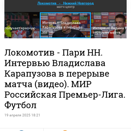
Локомотив
-
Нижний Новгород
матч-центр
Интервью Владислава
Карапузова в перерыве
ев получает красную
Интервью Вадима Рак
матча
чку
перерыве матча
Локомотив - Пари НН.
Интервью Владислава
Карапузова в перерыве
матча (видео). МИР
Российская Премьер-Лига.
Футбол
19 апреля 2025 18:21