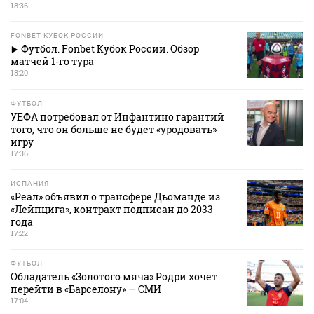
18:36
FONBET КУБОК РОССИИ
Футбол. Fonbet Кубок России. Обзор
матчей 1-го тура
18:20
ФУТБОЛ
УЕФА потребовал от Инфантино гарантий
того, что он больше не будет «уродовать»
игру
17:36
ИСПАНИЯ
«Реал» объявил о трансфере Дьоманде из
«Лейпцига», контракт подписан до 2033
года
17:22
ФУТБОЛ
Обладатель «Золотого мяча» Родри хочет
перейти в «Барселону» — СМИ
17:04