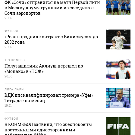
ФК «Сочи» отправится на матч Первой лиги
в Москву двумя группами из соседних с
Сочи аэропортов
21:06
ФУТБОЛ
«Реал» продлил контракт с Винисиусом до
2032 года
21:06
ТРАНСФЕРЫ
Полузащитник Аклиуш перешел из
«Монако» в «ПСЖ»
20:36
ЛИГА ПАРИ
КДК дисквалифицировал тренера «Уфы»
Тетрадзе на месяц
19:41
ФУТБОЛ
В КОНМЕБОЛ заявили, что обеспокоены
постоянными односторонними