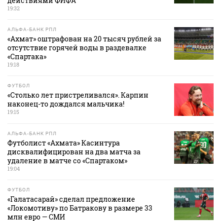
действиями ФИФА
19:32
АЛЬФА-БАНК РПЛ
«Ахмат» оштрафован на 20 тысяч рублей за
отсутствие горячей воды в раздевалке
«Спартака»
19:18
ФУТБОЛ
«Столько лет пристреливался». Карпин
наконец-то дождался мальчика!
19:15
АЛЬФА-БАНК РПЛ
Футболист «Ахмата» Касинтура
дисквалифицирован на два матча за
удаление в матче со «Спартаком»
19:04
ФУТБОЛ
«Галатасарай» сделал предложение
«Локомотиву» по Батракову в размере 33
млн евро — СМИ