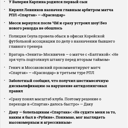
У Валерия Карпина родился первый сын
Кирилл Левников назначен главным арбитром матча
РПЛ «Спартак» — «Краснодар»
Месси вернулся после ЧМ и сразу устроил шоу! Без
нового рекорда не обошлось
Полиция Сеула провела обыск в офисах Корейской
футбольной ассоциации по делу о назначении бывшего
главного тренера
Вратарь «Зенита» Москвичев — о матче с «Балтикой»: «Не
зря чуть подтолкнул штангу перед вторым таймом»
Генич и Моссаковский прокомментируют матч
«Спартак» — «Краснодар» в третьем туре РПЛ
Заболотный сообщил, что получил шестимесячную
дисквалификацию за нарушение антидопинговых
правил
«Сразу понял масштаб клуба. Поэтому решение о
переходе в «Спартак» далось быстро» — Даку
Даку — болельщикам «Спартака»: «Не судите меня за то,
каким я был в «Рубине». Понимаю, мог выглядеть
высокомерным и агрессивным»