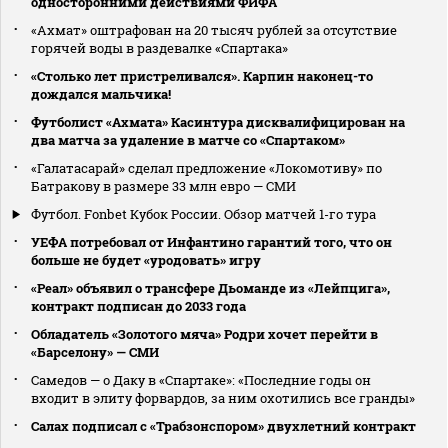
односторонними действиями ФИФА
«Ахмат» оштрафован на 20 тысяч рублей за отсутствие
горячей воды в раздевалке «Спартака»
«Столько лет пристреливался». Карпин наконец-то
дождался мальчика!
Футболист «Ахмата» Касинтура дисквалифицирован на
два матча за удаление в матче со «Спартаком»
«Галатасарай» сделал предложение «Локомотиву» по
Батракову в размере 33 млн евро — СМИ
Футбол. Fonbet Кубок России. Обзор матчей 1-го тура
УЕФА потребовал от Инфантино гарантий того, что он
больше не будет «уродовать» игру
«Реал» объявил о трансфере Дьоманде из «Лейпцига»,
контракт подписан до 2033 года
Обладатель «Золотого мяча» Родри хочет перейти в
«Барселону» — СМИ
Самедов — о Даку в «Спартаке»: «Последние годы он
входит в элиту форвардов, за ним охотились все гранды»
Салах подписал с «Трабзонспором» двухлетний контракт