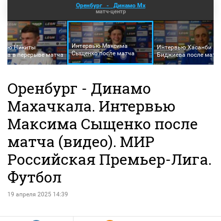
Оренбург
-
Динамо Мх
матч-центр
Интервью Максима
рвью Никиты
Интервью Хасанби
Сыщенко после матча
ова в перерыве матча
Биджиева после матч
Оренбург - Динамо
Махачкала. Интервью
Максима Сыщенко после
матча (видео). МИР
Российская Премьер-Лига.
Футбол
19 апреля 2025 14:39