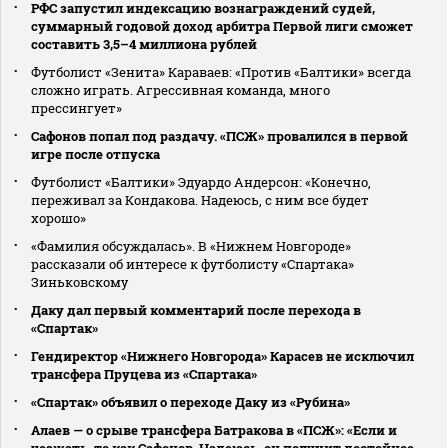
РФС запустил индексацию вознаграждений судей,
суммарный годовой доход арбитра Первой лиги сможет
составить 3,5–4 миллиона рублей
Футболист «Зенита» Караваев: «Против «Балтики» всегда
сложно играть. Агрессивная команда, много
прессингует»
Сафонов попал под раздачу. «ПСЖ» провалился в первой
игре после отпуска
Футболист «Балтики» Эдуардо Андерсон: «Конечно,
переживал за Кондакова. Надеюсь, с ним все будет
хорошо»
«Фамилия обсуждалась». В «Нижнем Новгороде»
рассказали об интересе к футболисту «Спартака»
Зиньковскому
Даку дал первый комментарий после перехода в
«Спартак»
Гендиректор «Нижнего Новгорода» Карасев не исключил
трансфера Пруцева из «Спартака»
«Спартак» объявил о переходе Даку из «Рубина»
Алаев — о срыве трансфера Батракова в «ПСЖ»: «Если и
уезжать, то как Сафонов. Надеюсь, он получит достойное