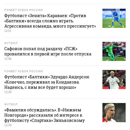
FONBET КУБОК РОССИИ
Футболист «Зенита» Караваев: «Против
«Балтики» всегда сложно играть.
Агрессивная команда, много прессингует»
12:51
ФУТБОЛ
Сафонов попал под раздачу. «ПСЖ»
провалился в первой игре после отпуска
12:46
FONBET КУБОК РОССИИ
Футболист «Балтики» Эдуардо Андерсон:
«Конечно, переживал за Кондакова.
Надеюсь, с ним все будет хорошо»
12:38
ФУТБОЛ
«Фамилия обсуждалась». В «Нижнем
Новгороде» рассказали об интересе к
футболисту «Спартака» Зиньковскому
12:36