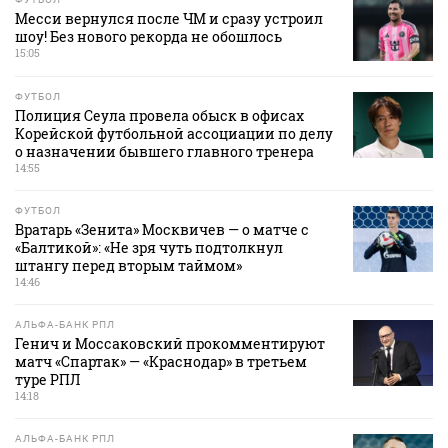
Месси вернулся после ЧМ и сразу устроил
шоу! Без нового рекорда не обошлось
15:05
ФУТБОЛ
Полиция Сеула провела обыск в офисах
Корейской футбольной ассоциации по делу
о назначении бывшего главного тренера
14:55
ФУТБОЛ
Вратарь «Зенита» Москвичев — о матче с
«Балтикой»: «Не зря чуть подтолкнул
штангу перед вторым таймом»
14:46
АЛЬФА-БАНК РПЛ
Генич и Моссаковский прокомментируют
матч «Спартак» — «Краснодар» в третьем
туре РПЛ
14:18
АЛЬФА-БАНК РПЛ