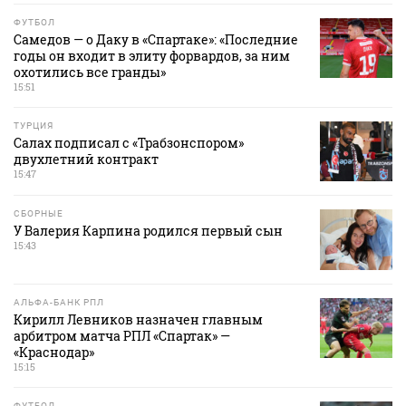
ФУТБОЛ
Самедов — о Даку в «Спартаке»: «Последние
годы он входит в элиту форвардов, за ним
охотились все гранды»
15:51
ТУРЦИЯ
Салах подписал с «Трабзонспором»
двухлетний контракт
15:47
СБОРНЫЕ
У Валерия Карпина родился первый сын
15:43
АЛЬФА-БАНК РПЛ
Кирилл Левников назначен главным
арбитром матча РПЛ «Спартак» —
«Краснодар»
15:15
ФУТБОЛ