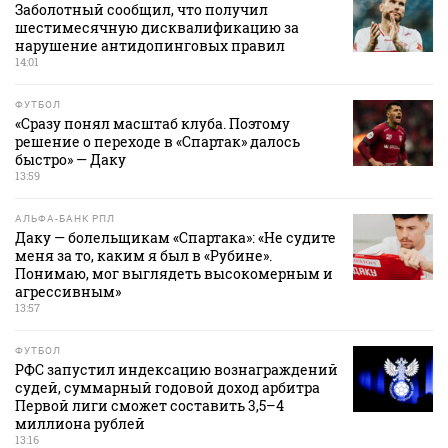
Заболотный сообщил, что получил
шестимесячную дисквалификацию за
нарушение антидопинговых правил
14:01
ФУТБОЛ
«Сразу понял масштаб клуба. Поэтому
решение о переходе в «Спартак» далось
быстро» — Даку
13:59
АЛЬФА-БАНК РПЛ
Даку — болельщикам «Спартака»: «Не судите
меня за то, каким я был в «Рубине».
Понимаю, мог выглядеть высокомерным и
агрессивным»
13:57
ФУТБОЛ
РФС запустил индексацию вознаграждений
судей, суммарный годовой доход арбитра
Первой лиги сможет составить 3,5–4
миллиона рублей
13:16