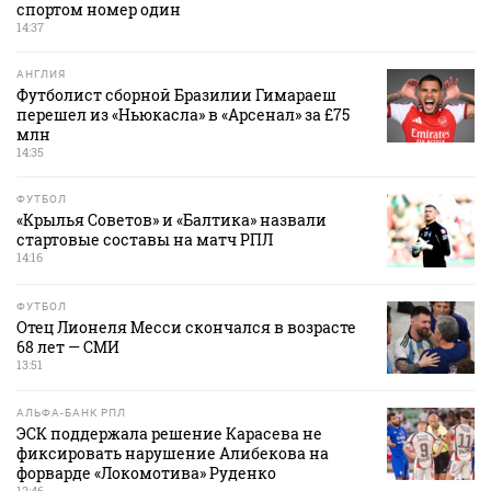
спортом номер один
14:37
АНГЛИЯ
Футболист сборной Бразилии Гимараеш
перешел из «Ньюкасла» в «Арсенал» за £75
млн
14:35
ФУТБОЛ
«Крылья Советов» и «Балтика» назвали
стартовые составы на матч РПЛ
14:16
ФУТБОЛ
Отец Лионеля Месси скончался в возрасте
68 лет — СМИ
13:51
АЛЬФА-БАНК РПЛ
ЭСК поддержала решение Карасева не
фиксировать нарушение Алибекова на
форварде «Локомотива» Руденко
12:46