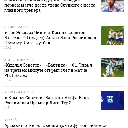
первом матче после ухода Слуцкого с поста
главного тренера
16:12
АЛЬФА-БАНК РПЛ
Гол Эльдара Чивича. Крылья Советов -
Балтика. 0:1 (видео). Альфа-Банк Российская
Премьер-Лига. Футбол
15:40
АЛЬФА-БАНК РПЛ
«Крылья Советов» — «Балтика» — 0:1. Чивич
на третьей минуте открыл счет в матче
РПЛ. Видео
15:37
АЛЬФА-БАНК РПЛ
Крылья Советов - Балтика. Альфа-Банк
Российская Премьер-Лига. Тур 3
14:54
ХОККЕЙ
Аршавин ответил Овечкину, что футбол является