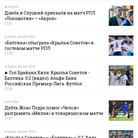
ФУТБОЛ
Дзюба и Слуцкий приехали на матч РПЛ
«Локомотив» — «Акрон»
17:31
АЛЬФА-БАНК РПЛ
«Балтика» обыграла «Крылья Советов» в
гостевом матче РПЛ
17:30
АЛЬФА-БАНК РПЛ
Гол Брайана Хиля. Крылья Советов -
Балтика. 0:2 (видео). Альфа-Банк
Российская Премьер-Лига. Футбол
17:29
АНГЛИЯ
Дубль Жоао Педро помог «Челси»
разгромить «Милан» в товарищеском матче
17:27
АЛЬФА-БАНК РПЛ
«Крылья Советов» — «Балтика» — 0:2. Хиль