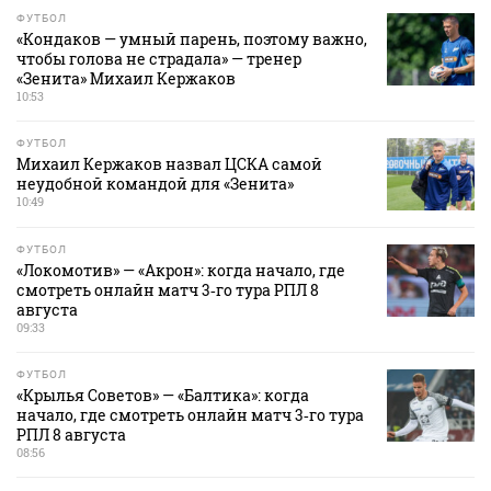
ФУТБОЛ
«Кондаков — умный парень, поэтому важно,
чтобы голова не страдала» — тренер
«Зенита» Михаил Кержаков
10:53
ФУТБОЛ
Михаил Кержаков назвал ЦСКА самой
неудобной командой для «Зенита»
10:49
ФУТБОЛ
«Локомотив» — «Акрон»: когда начало, где
смотреть онлайн матч 3‑го тура РПЛ 8
августа
09:33
ФУТБОЛ
«Крылья Советов» — «Балтика»: когда
начало, где смотреть онлайн матч 3‑го тура
РПЛ 8 августа
08:56