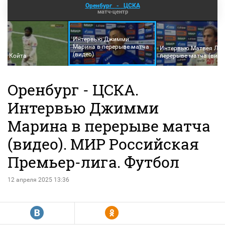
Оренбург
-
ЦСКА
матч-центр
Интервью Джимми
Марина в перерыве матча
Интервью Матвея Лук
(видео)
Секу Койта
перерыве матча (виде
Оренбург - ЦСКА.
Интервью Джимми
Марина в перерыве матча
(видео). МИР Российская
Премьер-лига. Футбол
12 апреля 2025 13:36
R
Y