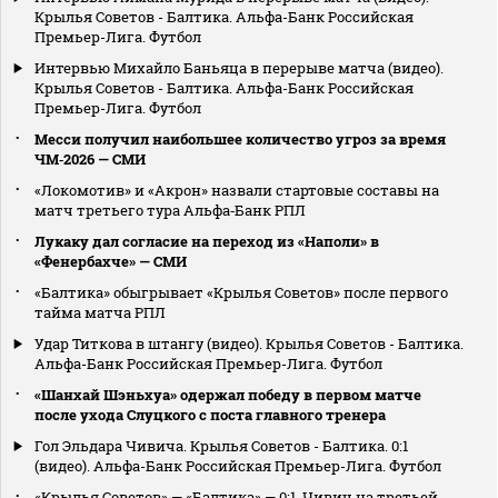
Крылья Советов - Балтика. Альфа-Банк Российская
Премьер-Лига. Футбол
Интервью Михайло Баньяца в перерыве матча (видео).
Крылья Советов - Балтика. Альфа-Банк Российская
Премьер-Лига. Футбол
Месси получил наибольшее количество угроз за время
ЧМ‑2026 — СМИ
«Локомотив» и «Акрон» назвали стартовые составы на
матч третьего тура Альфа‑Банк РПЛ
Лукаку дал согласие на переход из «Наполи» в
«Фенербахче» — СМИ
«Балтика» обыгрывает «Крылья Советов» после первого
тайма матча РПЛ
Удар Титкова в штангу (видео). Крылья Советов - Балтика.
Альфа-Банк Российская Премьер-Лига. Футбол
«Шанхай Шэньхуа» одержал победу в первом матче
после ухода Слуцкого с поста главного тренера
Гол Эльдара Чивича. Крылья Советов - Балтика. 0:1
(видео). Альфа-Банк Российская Премьер-Лига. Футбол
«Крылья Советов» — «Балтика» — 0:1. Чивич на третьей