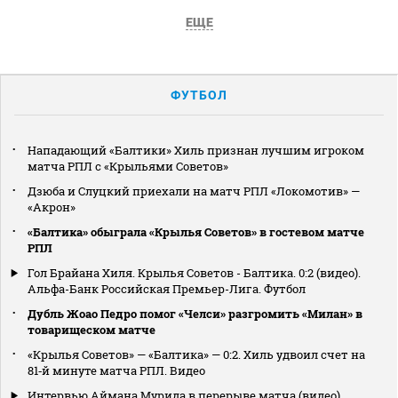
ЕЩЕ
ФУТБОЛ
Нападающий «Балтики» Хиль признан лучшим игроком
матча РПЛ с «Крыльями Советов»
Дзюба и Слуцкий приехали на матч РПЛ «Локомотив» —
«Акрон»
«Балтика» обыграла «Крылья Советов» в гостевом матче
РПЛ
Гол Брайана Хиля. Крылья Советов - Балтика. 0:2 (видео).
Альфа-Банк Российская Премьер-Лига. Футбол
Дубль Жоао Педро помог «Челси» разгромить «Милан» в
товарищеском матче
«Крылья Советов» — «Балтика» — 0:2. Хиль удвоил счет на
81‑й минуте матча РПЛ. Видео
Интервью Аймана Мурида в перерыве матча (видео).