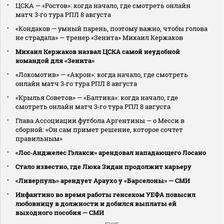
ЦСКА — «Ростов»: когда начало, где смотреть онлайн
матч 3‑го тура РПЛ 8 августа
«Кондаков — умный парень, поэтому важно, чтобы голова
не страдала» — тренер «Зенита» Михаил Кержаков
Михаил Кержаков назвал ЦСКА самой неудобной
командой для «Зенита»
«Локомотив» — «Акрон»: когда начало, где смотреть
онлайн матч 3‑го тура РПЛ 8 августа
«Крылья Советов» — «Балтика»: когда начало, где
смотреть онлайн матч 3‑го тура РПЛ 8 августа
Глава Ассоциации футбола Аргентины — о Месси в
сборной: «Он сам примет решение, которое сочтет
правильным»
«Лос‑Анджелес Гэлакси» арендовал нападающего Лосано
Стало известно, где Люка Зидан продолжит карьеру
«Ливерпуль» арендует Араухо у «Барселоны» — СМИ
Инфантино во время работы генсеком УЕФА повысил
любовницу в должности и добился выплаты ей
выходного пособия — СМИ