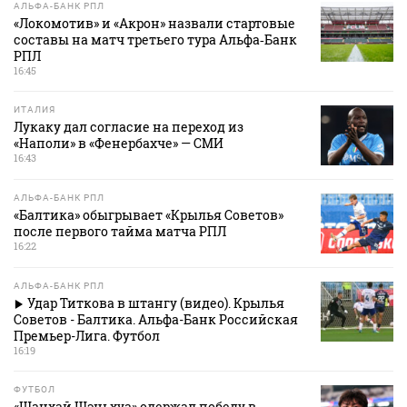
АЛЬФА-БАНК РПЛ
«Локомотив» и «Акрон» назвали стартовые
составы на матч третьего тура Альфа‑Банк
РПЛ
16:45
ИТАЛИЯ
Лукаку дал согласие на переход из
«Наполи» в «Фенербахче» — СМИ
16:43
АЛЬФА-БАНК РПЛ
«Балтика» обыгрывает «Крылья Советов»
после первого тайма матча РПЛ
16:22
АЛЬФА-БАНК РПЛ
Удар Титкова в штангу (видео). Крылья
Советов - Балтика. Альфа-Банк Российская
Премьер-Лига. Футбол
16:19
ФУТБОЛ
«Шанхай Шэньхуа» одержал победу в