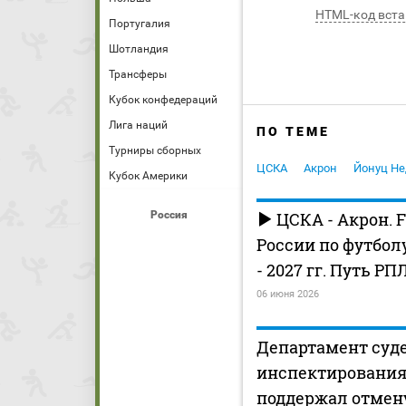
HTML-код вста
Португалия
Шотландия
Трансферы
Кубок конфедераций
Лига наций
ПО ТЕМЕ
Турниры сборных
ЦСКА
Акрон
Йонуц Не
Кубок Америки
Россия
ЦСКА - Акрон. 
России по футболу
- 2027 гг. Путь РПЛ
06 июня 2026
Департамент суде
инспектирования
поддержал отмен