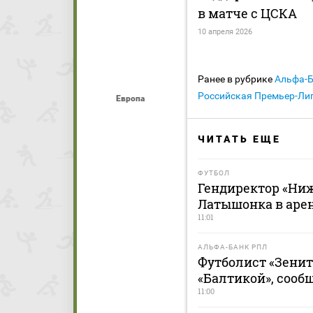
в матче с ЦСКА
10 апреля 2026
Ранее в рубрике
Альфа-
Российская Премьер-Лиг
Европа
ЧИТАТЬ ЕЩЕ
ФУТБОЛ
Гендиректор «Ниж
Латышонка в арен
11:01
АЛЬФА-БАНК РПЛ
Футболист «Зенит
«Балтикой», сооб
11:00