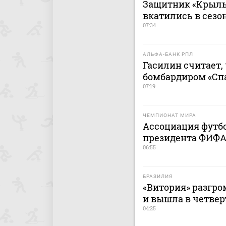
Защитник «Крыль
вкатились в сезо
07:34
АЛЬФА-БАНК РПЛ
Гасилин считает,
бомбардиром «Сп
07:19
ЧЕМПИОНАТ МИРА
Ассоциация футб
президента ФИФА
06:55
БРАЗИЛИЯ
«Витория» разгро
и вышла в четве
04:25