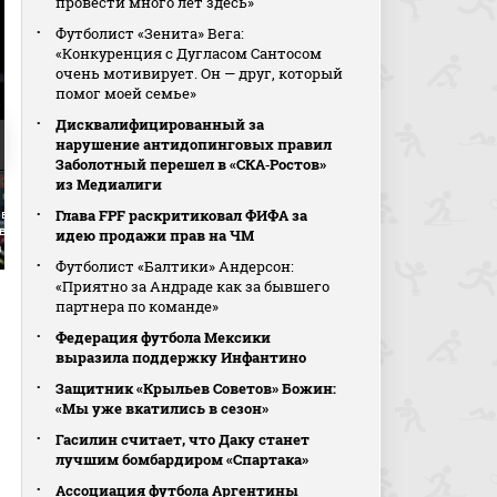
провести много лет здесь»
Футболист «Зенита» Вега:
«Конкуренция с Дугласом Сантосом
очень мотивирует. Он — друг, который
помог моей семье»
Дисквалифицированный за
нарушение антидопинговых правил
Заболотный перешел в «СКА‑Ростов»
из Медиалиги
Глава FPF раскритиковал ФИФА за
рвью Данилы
вого в перерыве
Интервью Игоря Акинфеева
Интервью Заурбека Т
идею продажи прав на ЧМ
а
после матча
после матча
Футболист «Балтики» Андерсон:
«Приятно за Андраде как за бывшего
партнера по команде»
Федерация футбола Мексики
выразила поддержку Инфантино
Защитник «Крыльев Советов» Божин:
«Мы уже вкатились в сезон»
Гасилин считает, что Даку станет
лучшим бомбардиром «Спартака»
Ассоциация футбола Аргентины