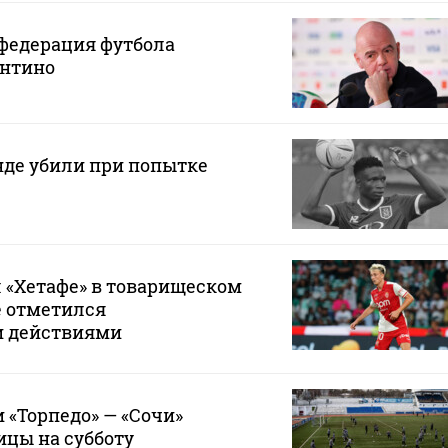
федерация футбола
нтино
нде убили при попытке
 «Хетафе» в товарищеском
е отметился
и действиями
 «Торпедо» — «Сочи»
ицы на субботу