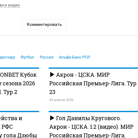
вки видео
Комментировать
делчару
Футбол
Россия
Альфа-Банк РПЛ
FONBET Кубок
Акрон - ЦСКА. МИР
 сезона 2026
Российская Премьер-Лига. Тур
. Тур 2
23
04 апреля 2026
йства и
Гол Данилы Кругового.
 РФС
Акрон - ЦСКА. 1:2 (видео). МИР
у гола Дзюбы
Российская Премьер-Лига.