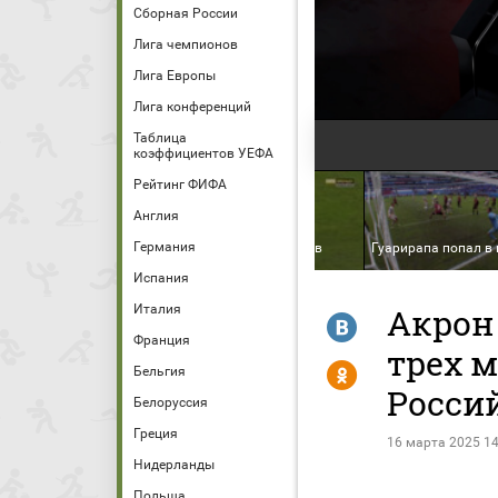
Сборная России
Лига чемпионов
Лига Европы
Лига конференций
Таблица
коэффициентов УЕФА
Рейтинг ФИФА
Англия
Германия
2. Сауль Гуарирапа
1:2. Владимир Хубулов
Гуарирапа попал в
Испания
Италия
Акрон 
R
Франция
трех м
Y
Бельгия
Росси
Белоруссия
Греция
16 марта 2025 14
Нидерланды
Польша