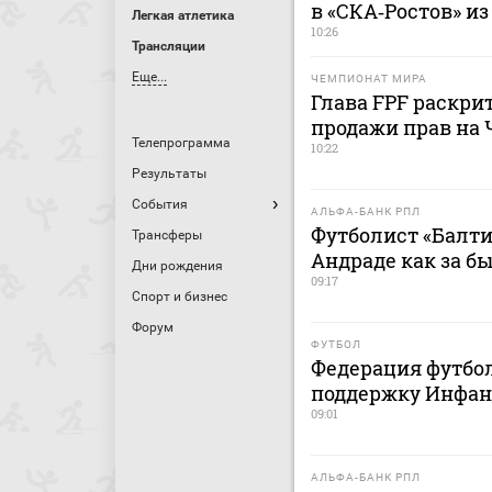
в «СКА‑Ростов» и
Легкая атлетика
10:26
Трансляции
Еще...
ЧЕМПИОНАТ МИРА
Глава FPF раскри
продажи прав на
Телепрограмма
10:22
Результаты
События
АЛЬФА-БАНК РПЛ
Футболист «Балти
Трансферы
Андраде как за б
Дни рождения
09:17
Спорт и бизнес
Форум
ФУТБОЛ
Федерация футбо
поддержку Инфан
09:01
АЛЬФА-БАНК РПЛ