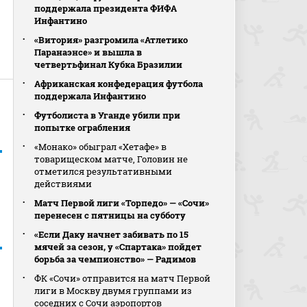
поддержала президента ФИФА
Инфантино
«Витория» разгромила «Атлетико
Паранаэнсе» и вышла в
четвертьфинал Кубка Бразилии
Африканская конфедерация футбола
поддержала Инфантино
Футболиста в Уганде убили при
попытке ограбления
«Монако» обыграл «Хетафе» в
товарищеском матче, Головин не
отметился результативными
действиями
Матч Первой лиги «Торпедо» — «Сочи»
перенесен с пятницы на субботу
«Если Даку начнет забивать по 15
мячей за сезон, у «Спартака» пойдет
борьба за чемпионство» — Радимов
ФК «Сочи» отправится на матч Первой
лиги в Москву двумя группами из
соседних с Сочи аэропортов