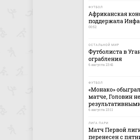
ФУТБОЛ
Африканская кон
поддержала Инфа
00:52
ОСТАЛЬНОЙ МИР
Футболиста в Уга
ограбления
6 августа 23:41
ФУТБОЛ
«Монако» обыграл
матче, Головин н
результативным
6 августа 23:11
ЛИГА ПАРИ
Матч Первой лиги
перенесен с пятн