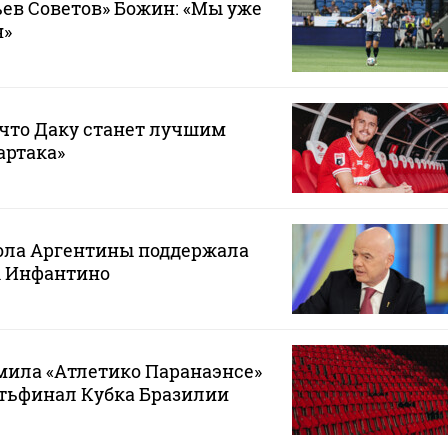
ев Советов» Божин: «Мы уже
н»
 что Даку станет лучшим
артака»
ола Аргентины поддержала
 Инфантино
мила «Атлетико Паранаэнсе»
ртьфинал Кубка Бразилии