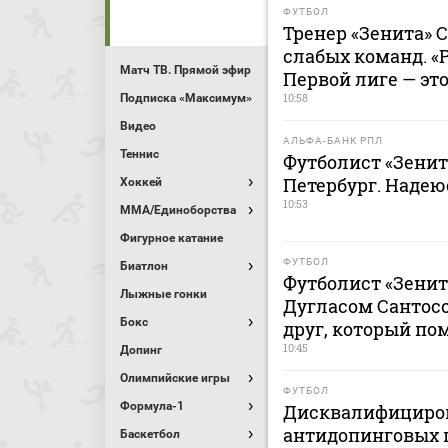
ФУТБОЛ
Тренер «Зенита» С
слабых команд. «
Матч ТВ. Прямой эфир
Первой лиге — это
10:58
Подписка «Максимум»
Видео
АЛЬФА-БАНК РПЛ
Теннис
Футболист «Зенит
Петербург. Надею
Хоккей
10:53
MMA/Единоборства
Фигурное катание
ФУТБОЛ
Биатлон
Футболист «Зенит
Лыжные гонки
Дугласом Сантосо
Бокс
друг, который по
10:45
Допинг
Олимпийские игры
ФУТБОЛ
Формула-1
Дисквалифициро
антидопинговых 
Баскетбол