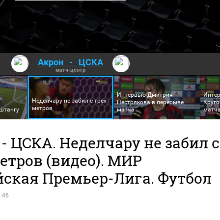
Акрон
-
ЦСКА
матч-центр
Интервью Дмитрия
Инте
Неделчару не забил с трех
Пестрякова в перерыве
Круго
метров
 штангу
матча
матч
- ЦСКА. Неделчару не забил с
етров (видео). МИР
йская Премьер-Лига. Футбол
:46