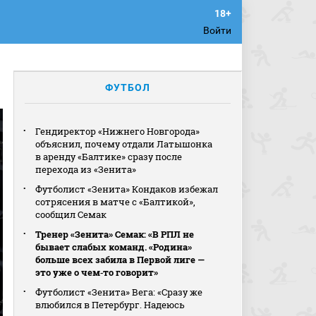
Войти
ФУТБОЛ
Гендиректор «Нижнего Новгорода»
объяснил, почему отдали Латышонка
в аренду «Балтике» сразу после
перехода из «Зенита»
Футболист «Зенита» Кондаков избежал
сотрясения в матче с «Балтикой»,
сообщил Семак
Тренер «Зенита» Семак: «В РПЛ не
бывает слабых команд. «Родина»
больше всех забила в Первой лиге —
это уже о чем‑то говорит»
Футболист «Зенита» Вега: «Сразу же
влюбился в Петербург. Надеюсь