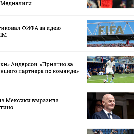
з Медиалиги
тиковал ФИФА за идею
 ЧМ
ки» Андерсон: «Приятно за
ывшего партнера по команде»
ла Мексики выразила
тино