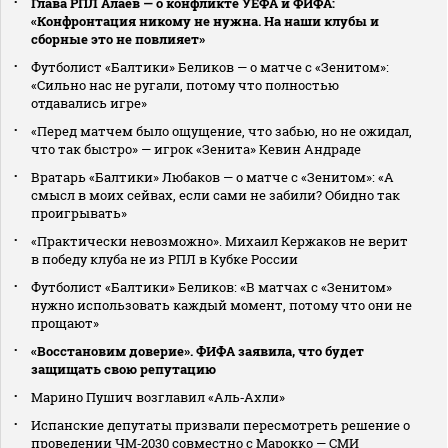
Глава РПЛ Алаев — о конфликте УЕФА и ФИФА:
«Конфронтация никому не нужна. На наши клубы и
сборные это не повлияет»
Футболист «Балтики» Беликов — о матче с «Зенитом»:
«Сильно нас не ругали, потому что полностью
отдавались игре»
«Перед матчем было ощущение, что забью, но не ожидал,
что так быстро» — игрок «Зенита» Кевин Андраде
Вратарь «Балтики» Любаков — о матче с «Зенитом»: «А
смысл в моих сейвах, если сами не забили? Обидно так
проигрывать»
«Практически невозможно». Михаил Кержаков не верит
в победу клуба не из РПЛ в Кубке России
Футболист «Балтики» Беликов: «В матчах с «Зенитом»
нужно использовать каждый момент, потому что они не
прощают»
«Восстановим доверие». ФИФА заявила, что будет
защищать свою репутацию
Марино Пушич возглавил «Аль‑Ахли»
Испанские депутаты призвали пересмотреть решение о
проведении ЧМ‑2030 совместно с Марокко — СМИ