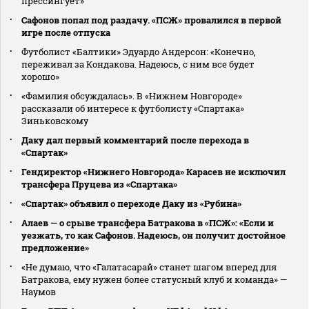
прессингует»
Сафонов попал под раздачу. «ПСЖ» провалился в первой
игре после отпуска
Футболист «Балтики» Эдуардо Андерсон: «Конечно,
переживал за Кондакова. Надеюсь, с ним все будет
хорошо»
«Фамилия обсуждалась». В «Нижнем Новгороде»
рассказали об интересе к футболисту «Спартака»
Зиньковскому
Даку дал первый комментарий после перехода в
«Спартак»
Гендиректор «Нижнего Новгорода» Карасев не исключил
трансфера Пруцева из «Спартака»
«Спартак» объявил о переходе Даку из «Рубина»
Алаев — о срыве трансфера Батракова в «ПСЖ»: «Если и
уезжать, то как Сафонов. Надеюсь, он получит достойное
предложение»
«Не думаю, что «Галатасарай» станет шагом вперед для
Батракова, ему нужен более статусный клуб и команда» —
Наумов