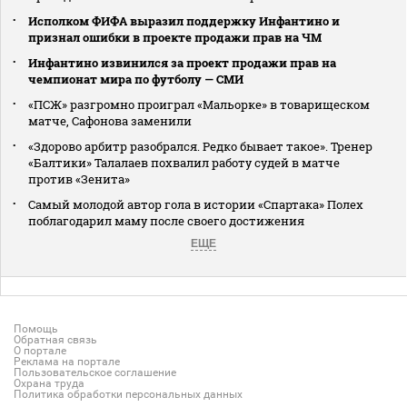
Исполком ФИФА выразил поддержку Инфантино и
признал ошибки в проекте продажи прав на ЧМ
Инфантино извинился за проект продажи прав на
чемпионат мира по футболу — СМИ
«ПСЖ» разгромно проиграл «Мальорке» в товарищеском
матче, Сафонова заменили
«Здорово арбитр разобрался. Редко бывает такое». Тренер
«Балтики» Талалаев похвалил работу судей в матче
против «Зенита»
Самый молодой автор гола в истории «Спартака» Полех
поблагодарил маму после своего достижения
ЕЩЕ
Помощь
Обратная связь
О портале
Реклама на портале
Пользовательское соглашение
Охрана труда
Политика обработки персональных данных