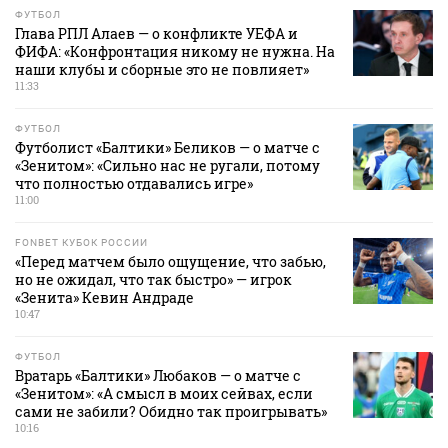
ФУТБОЛ
Глава РПЛ Алаев — о конфликте УЕФА и
ФИФА: «Конфронтация никому не нужна. На
наши клубы и сборные это не повлияет»
11:33
ФУТБОЛ
Футболист «Балтики» Беликов — о матче с
«Зенитом»: «Сильно нас не ругали, потому
что полностью отдавались игре»
11:00
FONBET КУБОК РОССИИ
«Перед матчем было ощущение, что забью,
но не ожидал, что так быстро» — игрок
«Зенита» Кевин Андраде
10:47
ФУТБОЛ
Вратарь «Балтики» Любаков — о матче с
«Зенитом»: «А смысл в моих сейвах, если
сами не забили? Обидно так проигрывать»
10:16