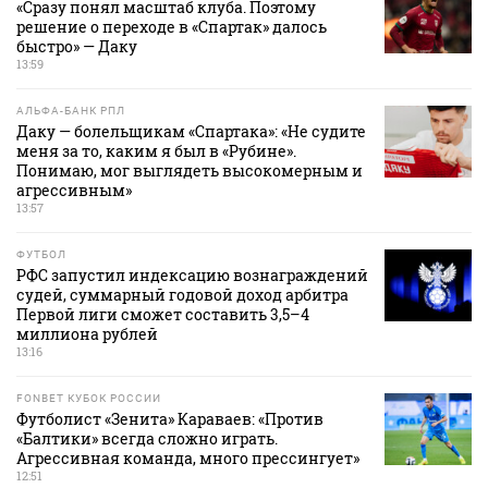
«Сразу понял масштаб клуба. Поэтому
решение о переходе в «Спартак» далось
быстро» — Даку
13:59
АЛЬФА-БАНК РПЛ
Даку — болельщикам «Спартака»: «Не судите
меня за то, каким я был в «Рубине».
Понимаю, мог выглядеть высокомерным и
агрессивным»
13:57
ФУТБОЛ
РФС запустил индексацию вознаграждений
судей, суммарный годовой доход арбитра
Первой лиги сможет составить 3,5–4
миллиона рублей
13:16
FONBET КУБОК РОССИИ
Футболист «Зенита» Караваев: «Против
«Балтики» всегда сложно играть.
Агрессивная команда, много прессингует»
12:51