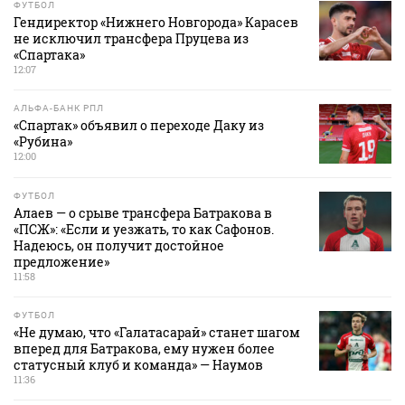
ФУТБОЛ
Гендиректор «Нижнего Новгорода» Карасев
не исключил трансфера Пруцева из
«Спартака»
12:07
АЛЬФА-БАНК РПЛ
«Спартак» объявил о переходе Даку из
«Рубина»
12:00
ФУТБОЛ
Алаев — о срыве трансфера Батракова в
«ПСЖ»: «Если и уезжать, то как Сафонов.
Надеюсь, он получит достойное
предложение»
11:58
ФУТБОЛ
«Не думаю, что «Галатасарай» станет шагом
вперед для Батракова, ему нужен более
статусный клуб и команда» — Наумов
11:36