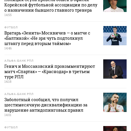
Корейской футбольной ассоциации по делу
о назначении бывшего главного тренера
14:55
ФУТБОЛ
Вратарь «Зенита» Москвичев — о матче с
«Балтикой»: «Не зря чуть подтолкнул
штангу перед вторым таймом»
14:46
АЛЬФА-БАНК РПЛ
Генич и Моссаковский прокомментируют
матч «Спартак» — «Краснодар» в третьем
туре РПЛ
14:18
АЛЬФА-БАНК РПЛ
Заболотный сообщил, что получил
шестимесячную дисквалификацию за
нарушение антидопинговых правил
14:01
ФУТБОЛ