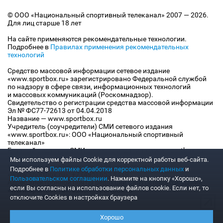
© ООО «Национальный спортивный телеканал» 2007 — 2026.
Для лиц старше 18 лет
На сайте применяются рекомендательные технологии.
Подробнее в
Правилах применения рекомендательных
технологий
Средство массовой информации сетевое издание
«www.sportbox.ru» зарегистрировано Федеральной службой
по надзору в сфере связи, информационных технологий
и массовых коммуникаций (Роскомнадзор).
Свидетельство о регистрации средства массовой информации
Эл № ФС77-72613 от 04.04.2018
Название — www.sportbox.ru
Учредитель (соучредители) СМИ сетевого издания
«www.sportbox.ru»: ООО «Национальный спортивный
телеканал»
Главный редактор СМИ сетевого издания «www.sportbox.ru»:
Конов В.А.
Мы используем файлы Сookie для корректной работы веб-сайта.
Номер телефона редакции СМИ сетевого издания
Подробнее в
Политике обработки персональных данных
и
«www.sportbox.ru»: +7 (495) 653 8419
Пользовательском соглашении
. Нажмите на кнопку «Хорошо»,
Адрес электронной почты редакции СМИ сетевого издания
если Вы согласны на использование файлов cookie. Если нет, то
«www.sportbox.ru»: editor@sportbox.ru
отключите Cookies в настройках браузера
Хорошо