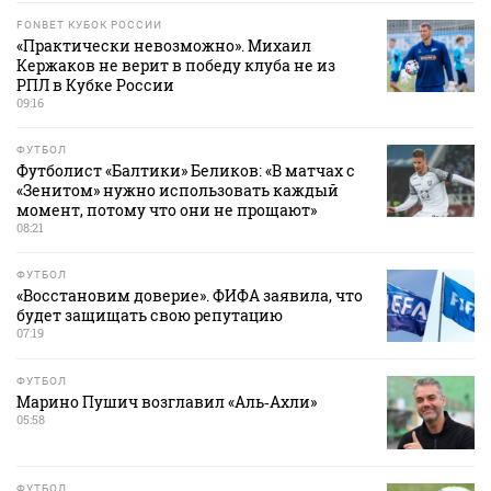
FONBET КУБОК РОССИИ
«Практически невозможно». Михаил
Кержаков не верит в победу клуба не из
РПЛ в Кубке России
09:16
ФУТБОЛ
Футболист «Балтики» Беликов: «В матчах с
«Зенитом» нужно использовать каждый
момент, потому что они не прощают»
08:21
ФУТБОЛ
«Восстановим доверие». ФИФА заявила, что
будет защищать свою репутацию
07:19
ФУТБОЛ
Марино Пушич возглавил «Аль‑Ахли»
05:58
ФУТБОЛ