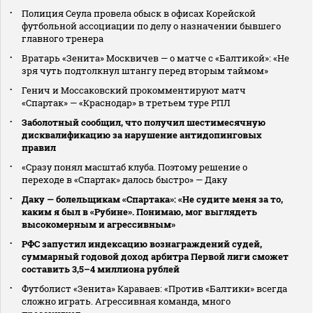
Полиция Сеула провела обыск в офисах Корейской
футбольной ассоциации по делу о назначении бывшего
главного тренера
Вратарь «Зенита» Москвичев — о матче с «Балтикой»: «Не
зря чуть подтолкнул штангу перед вторым таймом»
Генич и Моссаковский прокомментируют матч
«Спартак» — «Краснодар» в третьем туре РПЛ
Заболотный сообщил, что получил шестимесячную
дисквалификацию за нарушение антидопинговых
правил
«Сразу понял масштаб клуба. Поэтому решение о
переходе в «Спартак» далось быстро» — Даку
Даку — болельщикам «Спартака»: «Не судите меня за то,
каким я был в «Рубине». Понимаю, мог выглядеть
высокомерным и агрессивным»
РФС запустил индексацию вознаграждений судей,
суммарный годовой доход арбитра Первой лиги сможет
составить 3,5–4 миллиона рублей
Футболист «Зенита» Караваев: «Против «Балтики» всегда
сложно играть. Агрессивная команда, много