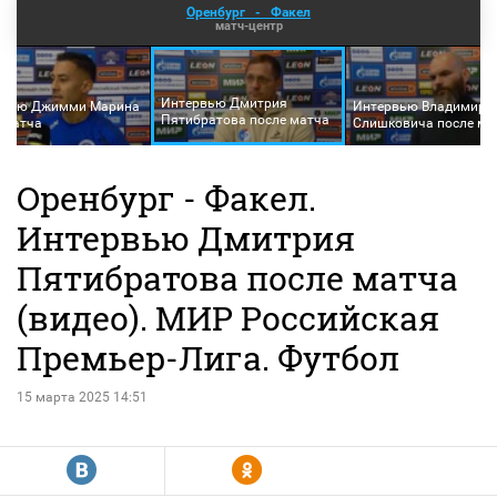
Оренбург
-
Факел
матч-центр
Интервью Дмитрия
рвью Джимми Марина
Интервью Владимира
Пятибратова после матча
 матча
Слишковича после ма
Оренбург - Факел.
Интервью Дмитрия
Пятибратова после матча
(видео). МИР Российская
Премьер-Лига. Футбол
15 марта 2025 14:51
R
Y