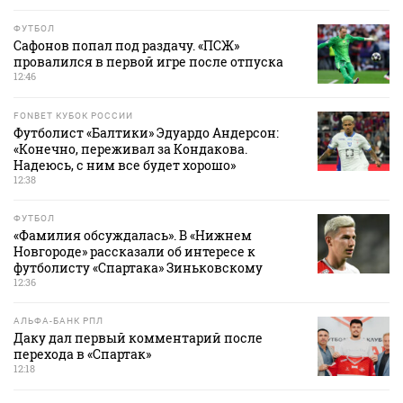
ФУТБОЛ
Сафонов попал под раздачу. «ПСЖ»
провалился в первой игре после отпуска
12:46
FONBET КУБОК РОССИИ
Футболист «Балтики» Эдуардо Андерсон:
«Конечно, переживал за Кондакова.
Надеюсь, с ним все будет хорошо»
12:38
ФУТБОЛ
«Фамилия обсуждалась». В «Нижнем
Новгороде» рассказали об интересе к
футболисту «Спартака» Зиньковскому
12:36
АЛЬФА-БАНК РПЛ
Даку дал первый комментарий после
перехода в «Спартак»
12:18