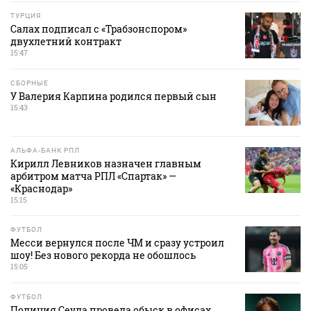
ТУРЦИЯ
Салах подписал с «Трабзонспором»
двухлетний контракт
15:47
СБОРНЫЕ
У Валерия Карпина родился первый сын
15:43
АЛЬФА-БАНК РПЛ
Кирилл Левников назначен главным
арбитром матча РПЛ «Спартак» —
«Краснодар»
15:15
ФУТБОЛ
Месси вернулся после ЧМ и сразу устроил
шоу! Без нового рекорда не обошлось
15:05
ФУТБОЛ
Полиция Сеула провела обыск в офисах