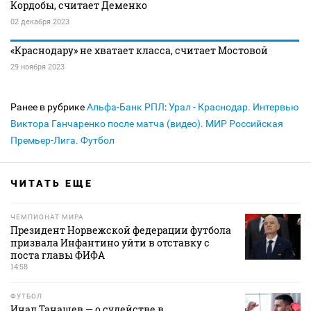
Кордобы, считает Деменко
02 декабря 2023
«Краснодару» не хватает класса, считает Мостовой
29 ноября 2023
Ранее в рубрике
Альфа-Банк РПЛ
:
Урал - Краснодар. Интервью
Виктора Ганчаренко после матча (видео). МИР Российская
Премьер-Лига. Футбол
ЧИТАТЬ ЕЩЕ
ЧЕМПИОНАТ МИРА
Президент Норвежской федерации футбола
призвала Инфантино уйти в отставку с
поста главы ФИФА
14:58
ФУТБОЛ
Инал Танашев — о судействе в