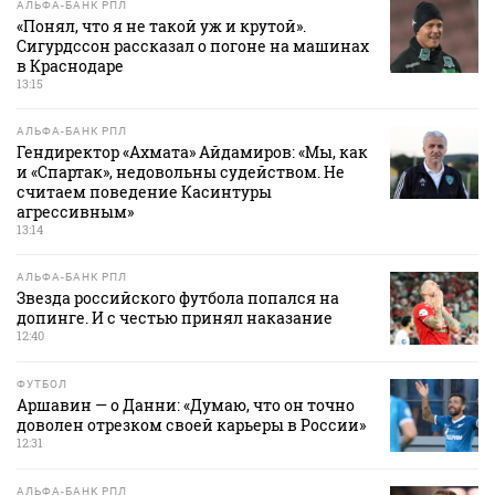
АЛЬФА-БАНК РПЛ
«Понял, что я не такой уж и крутой».
Сигурдссон рассказал о погоне на машинах
в Краснодаре
13:15
АЛЬФА-БАНК РПЛ
Гендиректор «Ахмата» Айдамиров: «Мы, как
и «Спартак», недовольны судейством. Не
считаем поведение Касинтуры
агрессивным»
13:14
АЛЬФА-БАНК РПЛ
Звезда российского футбола попался на
допинге. И с честью принял наказание
12:40
ФУТБОЛ
Аршавин — о Данни: «Думаю, что он точно
доволен отрезком своей карьеры в России»
12:31
АЛЬФА-БАНК РПЛ