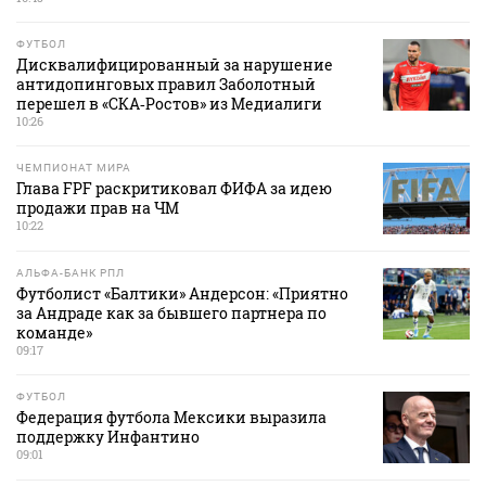
ФУТБОЛ
Дисквалифицированный за нарушение
антидопинговых правил Заболотный
перешел в «СКА‑Ростов» из Медиалиги
10:26
ЧЕМПИОНАТ МИРА
Глава FPF раскритиковал ФИФА за идею
продажи прав на ЧМ
10:22
АЛЬФА-БАНК РПЛ
Футболист «Балтики» Андерсон: «Приятно
за Андраде как за бывшего партнера по
команде»
09:17
ФУТБОЛ
Федерация футбола Мексики выразила
поддержку Инфантино
09:01