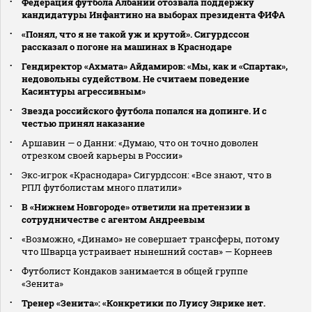
Федерация футбола Албании отозвала поддержку
кандидатуры Инфантино на выборах президента ФИФА
«Понял, что я не такой уж и крутой». Сигурдссон
рассказал о погоне на машинах в Краснодаре
Гендиректор «Ахмата» Айдамиров: «Мы, как и «Спартак»,
недовольны судейством. Не считаем поведение
Касинтуры агрессивным»
Звезда российского футбола попался на допинге. И с
честью принял наказание
Аршавин — о Данни: «Думаю, что он точно доволен
отрезком своей карьеры в России»
Экс‑игрок «Краснодара» Сигурдссон: «Все знают, что в
РПЛ футболистам много платили»
В «Нижнем Новгороде» ответили на претензии в
сотрудничестве с агентом Андреевым
«Возможно, «Динамо» не совершает трансферы, потому
что Шварца устраивает нынешний состав» — Корнеев
Футболист Кондаков занимается в общей группе
«Зенита»
Тренер «Зенита»: «Конкретики по Луису Энрике нет.