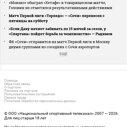
«Монако» обыграл «Хетафе» в товарищеском матче,
Головин не отметился результативными действиями
Матч Первой лиги «Торпедо» — «Сочи» перенесен с
пятницы на субботу
«Если Даку начнет забивать по 15 мячей за сезон, у
«Спартака» пойдет борьба за чемпионство» — Радимов
ФК «Сочи» отправится на матч Первой лиги в Москву
двумя группами из соседних с Сочи аэропортов
ЕЩЕ
Помощь
Обратная связь
О портале
Реклама на портале
Пользовательское соглашение
Охрана труда
Политика обработки персональных данных
© ООО «Национальный спортивный телеканал» 2007 — 2026.
Для лиц старше 18 лет
На сайте применяются рекомендательные технологии.