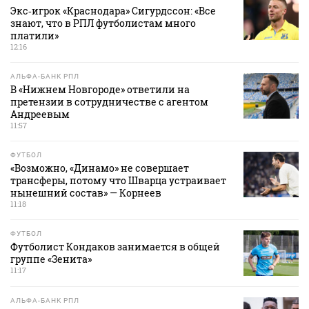
Экс‑игрок «Краснодара» Сигурдссон: «Все
знают, что в РПЛ футболистам много
платили»
12:16
АЛЬФА-БАНК РПЛ
В «Нижнем Новгороде» ответили на
претензии в сотрудничестве с агентом
Андреевым
11:57
ФУТБОЛ
«Возможно, «Динамо» не совершает
трансферы, потому что Шварца устраивает
нынешний состав» — Корнеев
11:18
ФУТБОЛ
Футболист Кондаков занимается в общей
группе «Зенита»
11:17
АЛЬФА-БАНК РПЛ