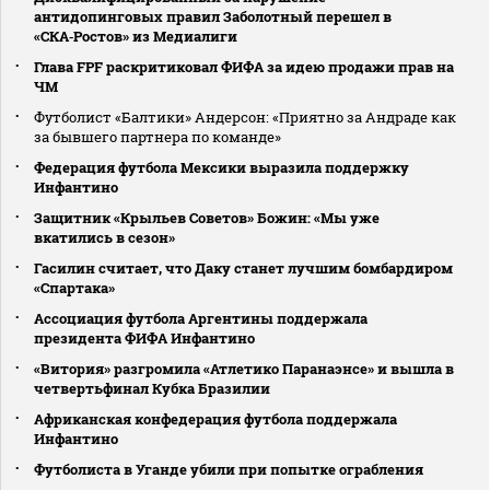
антидопинговых правил Заболотный перешел в
«СКА‑Ростов» из Медиалиги
Глава FPF раскритиковал ФИФА за идею продажи прав на
ЧМ
Футболист «Балтики» Андерсон: «Приятно за Андраде как
за бывшего партнера по команде»
Федерация футбола Мексики выразила поддержку
Инфантино
Защитник «Крыльев Советов» Божин: «Мы уже
вкатились в сезон»
Гасилин считает, что Даку станет лучшим бомбардиром
«Спартака»
Ассоциация футбола Аргентины поддержала
президента ФИФА Инфантино
«Витория» разгромила «Атлетико Паранаэнсе» и вышла в
четвертьфинал Кубка Бразилии
Африканская конфедерация футбола поддержала
Инфантино
Футболиста в Уганде убили при попытке ограбления