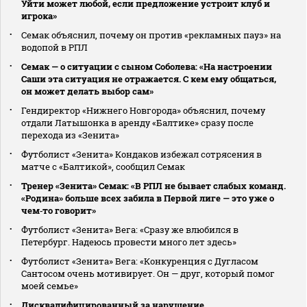
Уйти может любой, если предложение устроит клуб и
игрока»
Семак объяснил, почему он против «рекламных пауз» на
водопой в РПЛ
Семак — о ситуации с сыном Соболева: «На настроении
Саши эта ситуация не отражается. С кем ему общаться,
он может делать выбор сам»
Гендиректор «Нижнего Новгорода» объяснил, почему
отдали Латышонка в аренду «Балтике» сразу после
перехода из «Зенита»
Футболист «Зенита» Кондаков избежал сотрясения в
матче с «Балтикой», сообщил Семак
Тренер «Зенита» Семак: «В РПЛ не бывает слабых команд.
«Родина» больше всех забила в Первой лиге — это уже о
чем‑то говорит»
Футболист «Зенита» Вега: «Сразу же влюбился в
Петербург. Надеюсь провести много лет здесь»
Футболист «Зенита» Вега: «Конкуренция с Дугласом
Сантосом очень мотивирует. Он — друг, который помог
моей семье»
Дисквалифицированный за нарушение