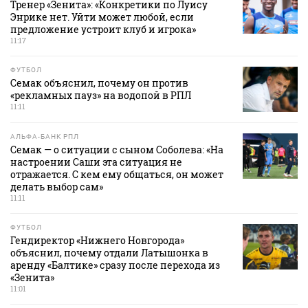
Тренер «Зенита»: «Конкретики по Луису
Энрике нет. Уйти может любой, если
предложение устроит клуб и игрока»
11:17
ФУТБОЛ
Семак объяснил, почему он против
«рекламных пауз» на водопой в РПЛ
11:11
АЛЬФА-БАНК РПЛ
Семак — о ситуации с сыном Соболева: «На
настроении Саши эта ситуация не
отражается. С кем ему общаться, он может
делать выбор сам»
11:11
ФУТБОЛ
Гендиректор «Нижнего Новгорода»
объяснил, почему отдали Латышонка в
аренду «Балтике» сразу после перехода из
«Зенита»
11:01