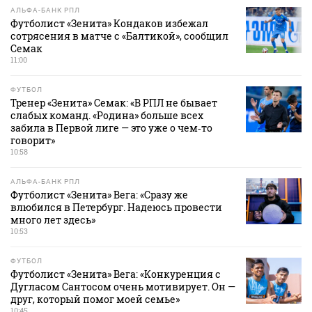
АЛЬФА-БАНК РПЛ
Футболист «Зенита» Кондаков избежал
сотрясения в матче с «Балтикой», сообщил
Семак
11:00
ФУТБОЛ
Тренер «Зенита» Семак: «В РПЛ не бывает
слабых команд. «Родина» больше всех
забила в Первой лиге — это уже о чем‑то
говорит»
10:58
АЛЬФА-БАНК РПЛ
Футболист «Зенита» Вега: «Сразу же
влюбился в Петербург. Надеюсь провести
много лет здесь»
10:53
ФУТБОЛ
Футболист «Зенита» Вега: «Конкуренция с
Дугласом Сантосом очень мотивирует. Он —
друг, который помог моей семье»
10:45