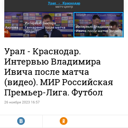
Урал
-
Краснодар
матч-центр
Интервью Виктора
Интервью Владимира
ура Аюпова
Ганчаренко после матча
Ивича после матча (видео)
идео)
(видео)
Урал - Краснодар.
Интервью Владимира
Ивича после матча
(видео). МИР Российская
Премьер-Лига. Футбол
26 ноября 2023 16:57
R
Y