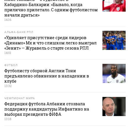
Кабардино‑Балкарии: «Бывало, когда
прилично прилетало. С одним футболистом
начали драться»
14:16
АЛЬФА-БАНК РПЛ
«Удивляет присутствие среди лидеров
«Динамо» Мх и что слишком легко выиграл
«Зенит» — Журавель о старте сезона РПЛ
14:01
ФУТБОЛ
Футболисту сборной Англии Тони
предъявлено обвинение в нападении в
клубе
13:32
ЧЕМПИОНАТ МИРА
Федерация футбола Албании отозвала
поддержку кандидатуры Инфантино на
выборах президента ФИФА
13:18