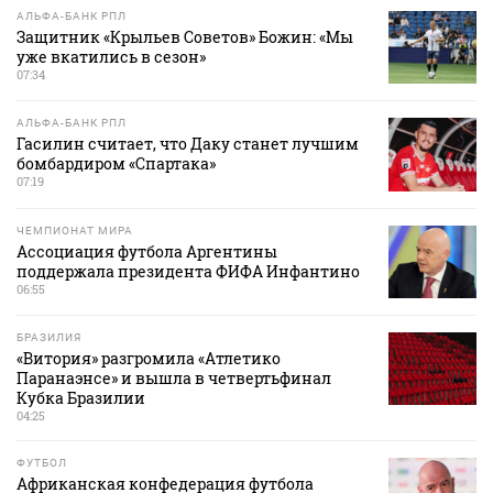
АЛЬФА-БАНК РПЛ
Защитник «Крыльев Советов» Божин: «Мы
уже вкатились в сезон»
07:34
АЛЬФА-БАНК РПЛ
Гасилин считает, что Даку станет лучшим
бомбардиром «Спартака»
07:19
ЧЕМПИОНАТ МИРА
Ассоциация футбола Аргентины
поддержала президента ФИФА Инфантино
06:55
БРАЗИЛИЯ
«Витория» разгромила «Атлетико
Паранаэнсе» и вышла в четвертьфинал
Кубка Бразилии
04:25
ФУТБОЛ
Африканская конфедерация футбола