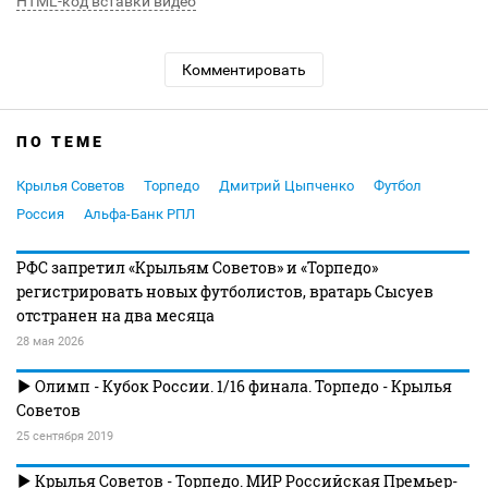
HTML-код вставки видео
Комментировать
ПО ТЕМЕ
Крылья Советов
Торпедо
Дмитрий Цыпченко
Футбол
Россия
Альфа-Банк РПЛ
РФС запретил «Крыльям Советов» и «Торпедо»
регистрировать новых футболистов, вратарь Сысуев
отстранен на два месяца
28 мая 2026
Олимп - Кубок России. 1/16 финала. Торпедо - Крылья
Советов
25 сентября 2019
Крылья Советов - Торпедо. МИР Российская Премьер-