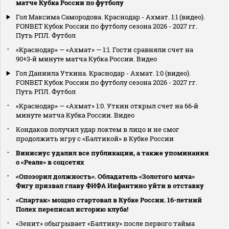
матче Кубка России по футболу
Гол Максима Самородова. Краснодар - Ахмат. 1:1 (видео).
FONBET Кубок России по футболу сезона 2026 - 2027 гг.
Путь РПЛ. Футбол
«Краснодар» — «Ахмат» — 1:1. Гости сравняли счет на
90+3‑й минуте матча Кубка России. Видео
Гол Даниила Уткина. Краснодар - Ахмат. 1:0 (видео).
FONBET Кубок России по футболу сезона 2026 - 2027 гг.
Путь РПЛ. Футбол
«Краснодар» — «Ахмат» 1:0. Уткин открыл счет на 66‑й
минуте матча Кубка России. Видео
Кондаков получил удар локтем в лицо и не смог
продолжить игру с «Балтикой» в Кубке России
Винисиус удалил все публикации, а также упоминания
о «Реале» в соцсетях
«Опозорил должность». Обладатель «Золотого мяча»
Фигу призвал главу ФИФА Инфантино уйти в отставку
«Спартак» мощно стартовал в Кубке России. 16-летний
Полех переписал историю клуба!
«Зенит» обыгрывает «Балтику» после первого тайма