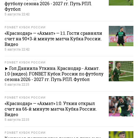
футболу сезона 2026 - 2027 гг. Путь РПЛ.
Футбол
5 августа 22:42
FONBET КУБОК РОССИИ
«Краснодар» — «Ахмат» — 1:1. Гости сравняли
счет на 90+3‑й минуте матча Кубка России.
Видео
5 августа 22:42
FONBET КУБОК РОССИИ
Гол Даниила Уткина. Краснодар - Ахмат.
1:0 (видео). FONBET Кубок России по футболу
сезона 2026 - 2027 гг. Путь РПЛ. Футбол
5 августа 22:15
FONBET КУБОК РОССИИ
«Краснодар» — «Ахмат» 1:0. Уткин открыл
счет на 66‑й минуте матча Кубка России.
Видео
5 августа 22:15
FONBET КУБОК РОССИИ