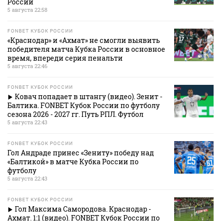
России
5 августа 22:58
FONBET КУБОК РОССИИ
«Краснодар» и «Ахмат» не смогли выявить
победителя матча Кубка России в основное
время, впереди серия пенальти
5 августа 22:46
FONBET КУБОК РОССИИ
Ковач попадает в штангу (видео). Зенит -
Балтика. FONBET Кубок России по футболу
сезона 2026 - 2027 гг. Путь РПЛ. Футбол
5 августа 22:43
FONBET КУБОК РОССИИ
Гол Андраде принес «Зениту» победу над
«Балтикой» в матче Кубка России по
футболу
5 августа 22:43
FONBET КУБОК РОССИИ
Гол Максима Самородова. Краснодар -
Ахмат. 1:1 (видео). FONBET Кубок России по