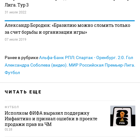
Лига. Тур 3
31 июля 2022
Александр Бородюк: «Бразилию можно сломить только
за счет борьбы и организации игры»
07 июля 2019
Ранее в рубрике
Альфа-Банк РПЛ
:
Спартак - Оренбург. 2:0. Гол
Александра Соболева (видео). МИР Российская Премьер-Лига.
Футбол
ЧИТАТЬ ЕЩЕ
ФУТБОЛ
Исполком ФИФА выразил поддержку
Инфантино и признал ошибки в проекте
продажи прав на ЧМ
01:18