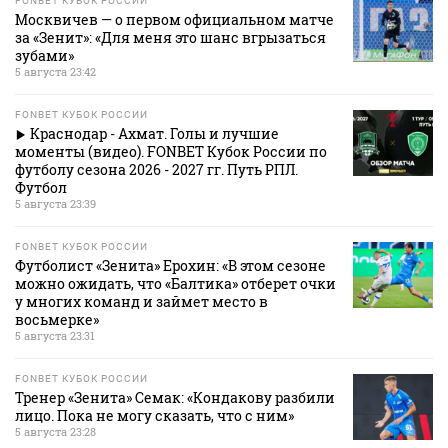
FONBET КУБОК РОССИИ
Москвичев — о первом официальном матче
за «Зенит»: «Для меня это шанс вгрызаться
зубами»
5 августа 23:42
FONBET КУБОК РОССИИ
Краснодар - Ахмат. Голы и лучшие
моменты (видео). FONBET Кубок России по
футболу сезона 2026 - 2027 гг. Путь РПЛ.
Футбол
5 августа 23:39
FONBET КУБОК РОССИИ
Футболист «Зенита» Ерохин: «В этом сезоне
можно ожидать, что «Балтика» отберет очки
у многих команд и займет место в
восьмерке»
5 августа 23:31
FONBET КУБОК РОССИИ
Тренер «Зенита» Семак: «Кондакову разбили
лицо. Пока не могу сказать, что с ним»
5 августа 23:28