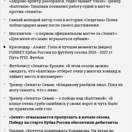
«Здорово арбитр разобрался. Редко бывает такое». Тренер
«Балтики» Талалаев похвалил работу судей в матче
против «Зенита»
Самый молодой автор гола в истории «Спартака» Полех
поблагодарил маму после своего достижения
Москвичев — о первом официальном матче за «Зенит»:
«Для меня это шанс вгрызаться зубами»
Краснодар - Ахмат. Голы и лучшие моменты (видео).
FONBET Кубок России по футболу сезона 2026 - 2027 гг.
Путь РПЛ. Футбол
Футболист «Зенита» Ерохин: «В этом сезоне можно
ожидать, что «Балтика» отберет очки у многих команд и
займет место в восьмерке»
Тренер «Зенита» Семак: «Кондакову разбили лицо. Пока не
могу сказать, что с ним»
Тренер «Зенита» Семак — о победе над «Балтикой»: «В
конце очень грубо ошиблись у своих ворот и чуть было
не привезли себе гол»
«Зенит» отказывается пропускать в начале сезона.
Победу на старте Кубка России обеспечили дебютанты
Ерохин: «Хочется поддержать Кондакова. Он уехал до