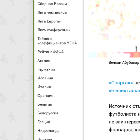
Сборная России
Лига чемпионов
Лига Европы
Лига конференций
Таблица
коэффициентов УЕФА
Рейтинг ФИФА
Англия
Венсан Абубакар 
Германия
Испания
«Спартак»
не
Италия
«Бешикташа
Франция
Бельгия
Источник отм
футболиста н
Белоруссия
не заинтерес
Греция
форварда, ко
Нидерланды
Польша