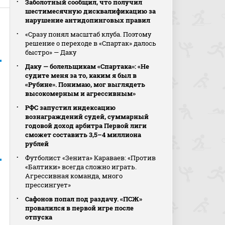
Заболотный сообщил, что получил
шестимесячную дисквалификацию за
нарушение антидопинговых правил
«Сразу понял масштаб клуба. Поэтому
решение о переходе в «Спартак» далось
быстро» — Даку
Даку — болельщикам «Спартака»: «Не
судите меня за то, каким я был в
«Рубине». Понимаю, мог выглядеть
высокомерным и агрессивным»
РФС запустил индексацию
вознаграждений судей, суммарный
годовой доход арбитра Первой лиги
сможет составить 3,5–4 миллиона
рублей
Футболист «Зенита» Караваев: «Против
«Балтики» всегда сложно играть.
Агрессивная команда, много
прессингует»
Сафонов попал под раздачу. «ПСЖ»
провалился в первой игре после
отпуска