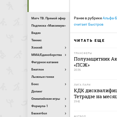
Ранее в рубрике
Альфа-
Матч ТВ. Прямой эфир
считает Быстров
Подписка «Максимум»
Видео
ЧИТАТЬ ЕЩЕ
Теннис
Хоккей
ТРАНСФЕРЫ
MMA/Единоборства
Полузащитник Ак
Фигурное катание
«ПСЖ»
20:36
Биатлон
Лыжные гонки
Бокс
ЛИГА ПАРИ
КДК дисквалифиц
Допинг
Тетрадзе на меся
Олимпийские игры
19:41
Формула-1
Баскетбол
ФУТБОЛ