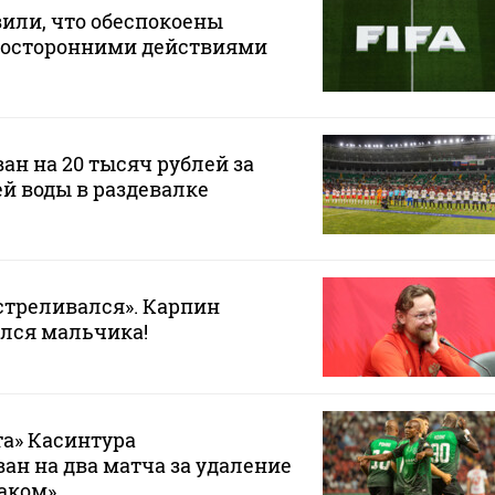
или, что обеспокоены
осторонними действиями
ан на 20 тысяч рублей за
ей воды в раздевалке
стреливался». Карпин
лся мальчика!
а» Касинтура
н на два матча за удаление
таком»