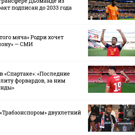
 трансфере Дьоманде из
акт подписан до 2033 года
того мяча» Родри хочет
лону» — СМИ
в «Спартаке»: «Последние
элиту форвардов, за ним
анды»
 «Трабзонспором» двухлетний