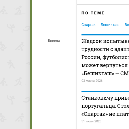
ПО ТЕМЕ
Спартак
Бешикташ
Ве
Жедсон испытыв
Европа
трудности с адап
России, футболис
может вернуться 
«Бешикташ» — С
03 марта 2026
Станковичу прив
португальца. Сто
«Спартак» не пла
31 июля 2025