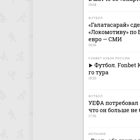
19:04
ФУТБОЛ
«Галатасарай» сд
«Локомотиву» по 
евро — СМИ
18:36
FONBET КУБОК РОССИИ
Футбол. Fonbet 
го тура
18:20
ФУТБОЛ
УЕФА потребовал 
что он больше не 
17:36
ИСПАНИЯ