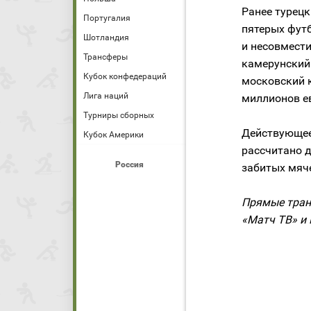
Ранее турецк
Португалия
пятерых фут
Шотландия
и несовмест
Трансферы
камерунский
Кубок конфедераций
московский 
Лига наций
миллионов ев
Турниры сборных
Действующее
Кубок Америки
рассчитано д
Россия
забитых мяче
Прямые тран
«Матч ТВ» и 