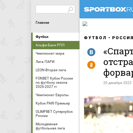
Главная
Футбол
ФУТБОЛ
РОССИ
Альфа-Банк РПЛ
«Спарт
R
Чемпионат мира
отстр
Лига ПАРИ
Y
форва
LEON-Вторая лига
FONBET Кубок России
по футболу сезона
20 декабря 2023 
2026-2027 гг.
Чемпионат Европы
Кубок PARI Премьер
OLIMPBET Суперкубок
России
Молодежная
футбольная лига