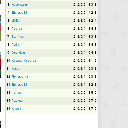
3
Краснодар
2
2/0/0
6-3
6
4
Динамо Мх
2
2/0/0
4-2
6
5
ЦСКА
2
1/1/0
3-2
4
6
Ростов
2
1/0/1
5-4
3
7
Балтика
2
1/0/1
3-3
3
8
Рубин
2
1/0/1
3-4
3
9
Оренбург
2
1/0/1
2-4
3
10
Крылья Советов
2
0/2/0
1-1
2
11
Ахмат
2
0/1/1
2-3
1
12
Локомотив
2
0/1/1
2-3
1
13
Динамо М
2
0/1/1
1-2
1
14
Факел
2
0/0/2
3-5
0
15
Родина
2
0/0/2
2-7
0
16
Акрон
2
0/0/2
1-7
0