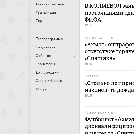
В КОНМЕБОЛ заяв
Легкая атлетика
постоянными одн
Трансляции
ФИФА
Еще...
19:32
АЛЬФА-БАНК РПЛ
Телепрограмма
«Ахмат» оштрафов
Результаты
отсутствие горяч
События
«Спартака»
19:18
Трансферы
Дни рождения
ФУТБОЛ
Спорт и бизнес
«Столько лет при
наконец-то дожда
Форум
19:15
АЛЬФА-БАНК РПЛ
Футболист «Ахмат
дисквалифицирова
в матче со «Спар