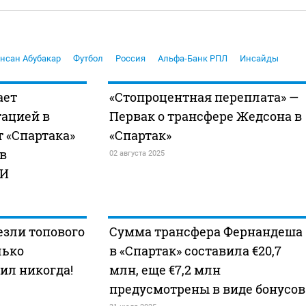
нсан Абубакар
Футбол
Россия
Альфа-Банк РПЛ
Инсайды
ает
«Стопроцентная переплата» —
тацией в
Первак о трансфере Жедсона в
т «Спартака»
«Спартак»
в
02 августа 2025
МИ
езли топового
Сумма трансфера Фернандеша
лько
в «Спартак» составила €20,7
тил никогда!
млн, еще €7,2 млн
предусмотрены в виде бонусов