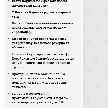
Салах подписал с «Трабзонспором»
двухлетний контракт
У Валерия Карпина родился первый
сын
Кирилл Левников назначен главным
арбитром матча РПЛ «Спартак» —
«Краснодар»
Месси вернулся после ЧМ и сразу
устроил шоу! Без нового рекорда не
обошлось
Полиция Сеула провела обыск в офисах
Корейской футбольной ассоциации по
делу о назначении бывшего главного
тренера
Вратарь «Зенита» Москвичев — о
матче с «Балтикой»: «Не зря чуть
подтолкнул штангу перед вторым
таймом»
Генич и Моссаковский
прокомментируют матч «Спартак» —
«Краснодар» в третьем туре РПЛ