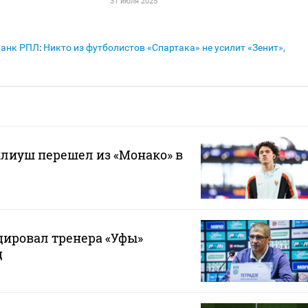
31 июля 2025
Банк РПЛ
:
Никто из футболистов «Спартака» не усилит «Зенит»,
лиуш перешел из «Монако» в
ировал тренера «Уфы»
ц