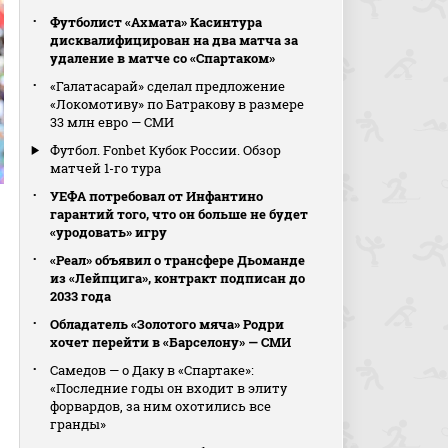
Футболист «Ахмата» Касинтура
дисквалифицирован на два матча за
удаление в матче со «Спартаком»
«Галатасарай» сделал предложение
«Локомотиву» по Батракову в размере
33 млн евро — СМИ
Футбол. Fonbet Кубок России. Обзор
матчей 1-го тура
УЕФА потребовал от Инфантино
гарантий того, что он больше не будет
«уродовать» игру
«Реал» объявил о трансфере Дьоманде
из «Лейпцига», контракт подписан до
2033 года
Обладатель «Золотого мяча» Родри
хочет перейти в «Барселону» — СМИ
Самедов — о Даку в «Спартаке»:
«Последние годы он входит в элиту
форвардов, за ним охотились все
гранды»