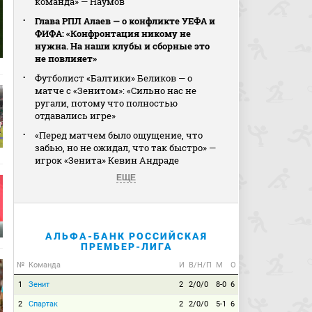
команда» — Наумов
Глава РПЛ Алаев — о конфликте УЕФА и
ФИФА: «Конфронтация никому не
нужна. На наши клубы и сборные это
не повлияет»
Футболист «Балтики» Беликов — о
матче с «Зенитом»: «Сильно нас не
ругали, потому что полностью
отдавались игре»
«Перед матчем было ощущение, что
забью, но не ожидал, что так быстро» —
игрок «Зенита» Кевин Андраде
ЕЩЕ
АЛЬФА-БАНК РОССИЙСКАЯ
ПРЕМЬЕР-ЛИГА
№
Команда
И
В/Н/П
М
О
1
Зенит
2
2/0/0
8-0
6
2
Спартак
2
2/0/0
5-1
6