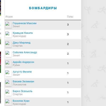
БОМБАРДИРЫ
Игрок
Голы
Глушенков Максим
3
Зенит
Кривцов Никита
3
Краснодар
Даку Мирлинд
2
Спартак
Соболев Александр
2
Зенит
Арройо Андерсон
1
Рубин
Аугусто Фелипе
1
Зенит
Бакаев Зелимхан
1
Локомотив
Барко Эсекьель
1
Спартак
Боселли Хуан
1
Краснодар