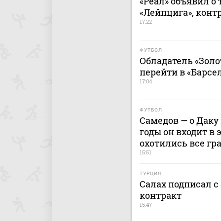
«Реал» объявил о
«Лейпцига», контр
17:22
ФУТБОЛ
Обладатель «Золо
перейти в «Барсе
17:04
ФУТБОЛ
Самедов — о Даку 
годы он входит в 
охотились все гр
15:51
ТУРЦИЯ
Салах подписал с
контракт
15:47