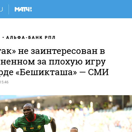
Я
АЛЬФА-БАНК РПЛ
ак» не заинтересован в
аненном за плохую игру
рде «Бешикташа» — СМИ
15:46