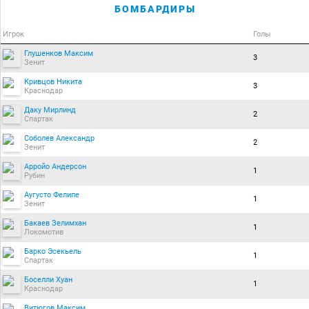
БОМБАРДИРЫ
Игрок
Голы
Глушенков Максим
3
Зенит
Кривцов Никита
3
Краснодар
Даку Мирлинд
2
Спартак
Соболев Александр
2
Зенит
Арройо Андерсон
1
Рубин
Аугусто Фелипе
1
Зенит
Бакаев Зелимхан
1
Локомотив
Барко Эсекьель
1
Спартак
Боселли Хуан
1
Краснодар
Витюгов Максим