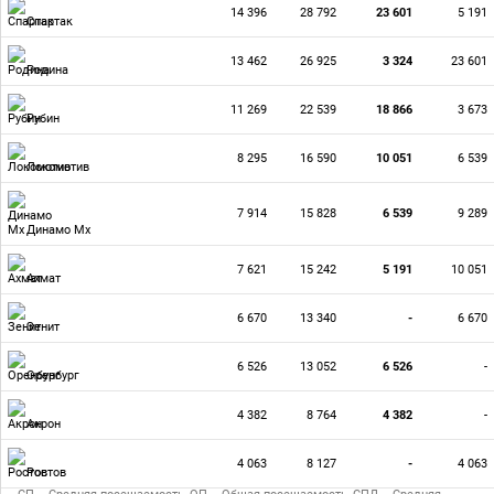
14 396
28 792
23 601
5 191
Спартак
13 462
26 925
3 324
23 601
Родина
11 269
22 539
18 866
3 673
Рубин
8 295
16 590
10 051
6 539
Локомотив
7 914
15 828
6 539
9 289
Динамо Мх
7 621
15 242
5 191
10 051
Ахмат
6 670
13 340
-
6 670
Зенит
6 526
13 052
6 526
-
Оренбург
4 382
8 764
4 382
-
Акрон
4 063
8 127
-
4 063
Ростов