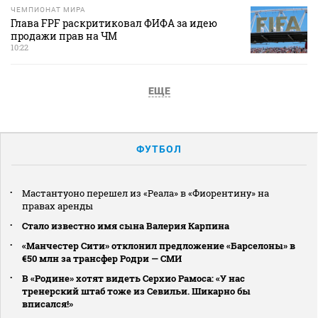
ЧЕМПИОНАТ МИРА
Глава FPF раскритиковал ФИФА за идею
продажи прав на ЧМ
10:22
ЕЩЕ
ФУТБОЛ
Мастантуоно перешел из «Реала» в «Фиорентину» на
правах аренды
Стало известно имя сына Валерия Карпина
«Манчестер Сити» отклонил предложение «Барселоны» в
€50 млн за трансфер Родри — СМИ
В «Родине» хотят видеть Серхио Рамоса: «У нас
тренерский штаб тоже из Севильи. Шикарно бы
вписался!»