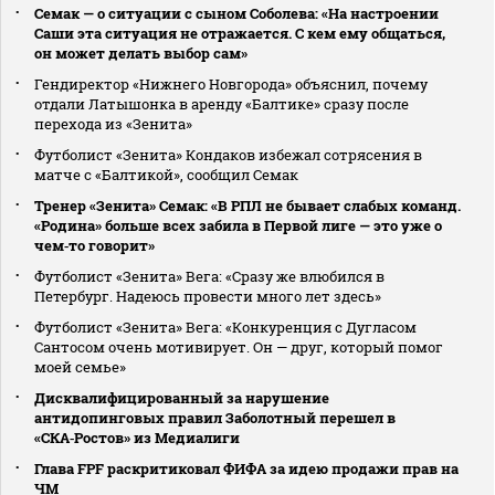
Семак — о ситуации с сыном Соболева: «На настроении
Саши эта ситуация не отражается. С кем ему общаться,
он может делать выбор сам»
Гендиректор «Нижнего Новгорода» объяснил, почему
отдали Латышонка в аренду «Балтике» сразу после
перехода из «Зенита»
Футболист «Зенита» Кондаков избежал сотрясения в
матче с «Балтикой», сообщил Семак
Тренер «Зенита» Семак: «В РПЛ не бывает слабых команд.
«Родина» больше всех забила в Первой лиге — это уже о
чем‑то говорит»
Футболист «Зенита» Вега: «Сразу же влюбился в
Петербург. Надеюсь провести много лет здесь»
Футболист «Зенита» Вега: «Конкуренция с Дугласом
Сантосом очень мотивирует. Он — друг, который помог
моей семье»
Дисквалифицированный за нарушение
антидопинговых правил Заболотный перешел в
«СКА‑Ростов» из Медиалиги
Глава FPF раскритиковал ФИФА за идею продажи прав на
ЧМ