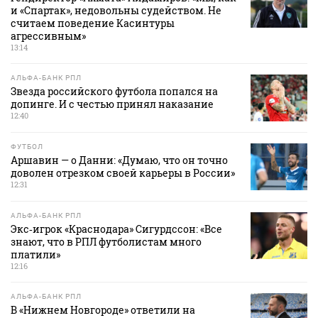
и «Спартак», недовольны судейством. Не
считаем поведение Касинтуры
агрессивным»
13:14
АЛЬФА-БАНК РПЛ
Звезда российского футбола попался на
допинге. И с честью принял наказание
12:40
ФУТБОЛ
Аршавин — о Данни: «Думаю, что он точно
доволен отрезком своей карьеры в России»
12:31
АЛЬФА-БАНК РПЛ
Экс‑игрок «Краснодара» Сигурдссон: «Все
знают, что в РПЛ футболистам много
платили»
12:16
АЛЬФА-БАНК РПЛ
В «Нижнем Новгороде» ответили на