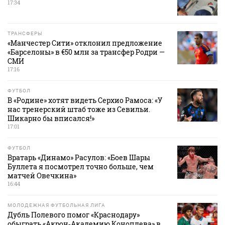
17:34
ТРАНСФЕРЫ
«Манчестер Сити» отклонил предложение
«Барселоны» в €50 млн за трансфер Родри —
СМИ
17:16
ФУТБОЛ
В «Родине» хотят видеть Серхио Рамоса: «У
нас тренерский штаб тоже из Севильи.
Шикарно бы вписался!»
17:01
ФУТБОЛ
Вратарь «Динамо» Расулов: «Боев Шары
Буллета я посмотрел точно больше, чем
матчей Овечкина»
16:44
МОЛОДЕЖНАЯ ФУТБОЛЬНАЯ ЛИГА
Дубль Полевого помог «Краснодару»
обыграть «Акрон‑Академию Коноплева» в