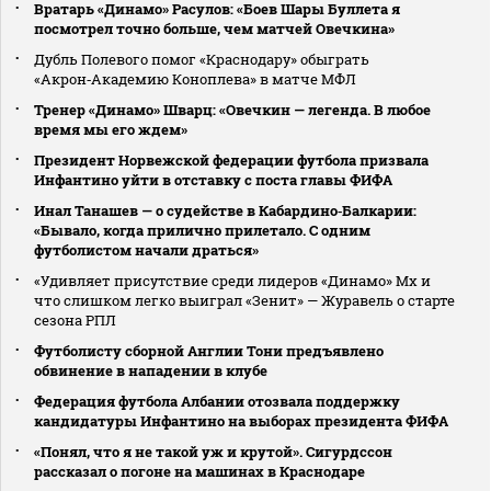
Вратарь «Динамо» Расулов: «Боев Шары Буллета я
посмотрел точно больше, чем матчей Овечкина»
Дубль Полевого помог «Краснодару» обыграть
«Акрон‑Академию Коноплева» в матче МФЛ
Тренер «Динамо» Шварц: «Овечкин — легенда. В любое
время мы его ждем»
Президент Норвежской федерации футбола призвала
Инфантино уйти в отставку с поста главы ФИФА
Инал Танашев — о судействе в Кабардино‑Балкарии:
«Бывало, когда прилично прилетало. С одним
футболистом начали драться»
«Удивляет присутствие среди лидеров «Динамо» Мх и
что слишком легко выиграл «Зенит» — Журавель о старте
сезона РПЛ
Футболисту сборной Англии Тони предъявлено
обвинение в нападении в клубе
Федерация футбола Албании отозвала поддержку
кандидатуры Инфантино на выборах президента ФИФА
«Понял, что я не такой уж и крутой». Сигурдссон
рассказал о погоне на машинах в Краснодаре