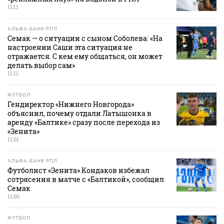
11:11
АЛЬФА-БАНК РПЛ
Семак — о ситуации с сыном Соболева: «На
настроении Саши эта ситуация не
отражается. С кем ему общаться, он может
делать выбор сам»
11:11
ФУТБОЛ
Гендиректор «Нижнего Новгорода»
объяснил, почему отдали Латышонка в
аренду «Балтике» сразу после перехода из
«Зенита»
11:01
АЛЬФА-БАНК РПЛ
Футболист «Зенита» Кондаков избежал
сотрясения в матче с «Балтикой», сообщил
Семак
11:00
ФУТБОЛ