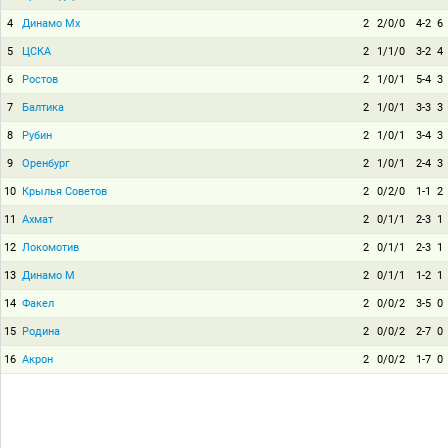
4
Динамо Мх
2
2/0/0
4-2
6
5
ЦСКА
2
1/1/0
3-2
4
6
Ростов
2
1/0/1
5-4
3
7
Балтика
2
1/0/1
3-3
3
8
Рубин
2
1/0/1
3-4
3
9
Оренбург
2
1/0/1
2-4
3
10
Крылья Советов
2
0/2/0
1-1
2
11
Ахмат
2
0/1/1
2-3
1
12
Локомотив
2
0/1/1
2-3
1
13
Динамо М
2
0/1/1
1-2
1
14
Факел
2
0/0/2
3-5
0
15
Родина
2
0/0/2
2-7
0
16
Акрон
2
0/0/2
1-7
0