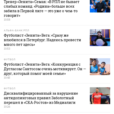
Тренер «Зенита» Семак: «В РПЛ не бывает
слабых команд. «Родина» больше всех
забила в Первой лиге — это уже о чем‑то
говорит»
10:58
АЛЬФА-БАНК РПЛ
Футболист «Зенита» Вега: «Сразу же
влюбился в Петербург. Надеюсь провести
много лет здесь»
10:53
ФУТБОЛ
Футболист «Зенита» Вега: «Конкуренция с
Дугласом Сантосом очень мотивирует. Он —
друг, который помог моей семье»
10:45
ФУТБОЛ
Дисквалифицированный за нарушение
антидопинговых правил Заболотный
перешел в «СКА‑Ростов» из Медиалиги
10:26