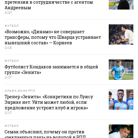
претензии в сотрудничестве с агентом
Андреевым
11:57
ФУТБОЛ
«Возможно, «Динамо» не совершает
трансферы, потому что Шварца устраивает
нынешний состав» — Корнеев
11:18
ФУТБОЛ
Футболист Кондаков занимается в общей
группе «Зенита»
11:17
АЛЬФА-БАНК РПЛ
Тренер «Зенита»: «Конкретики по Луису
Энрике нет. Уйти может любой, если
предложение устроит клуб и игрока»
11:17
ФУТБОЛ
Семак объяснил, почему он против
«рекламных пауз» на водопой в РПЛ