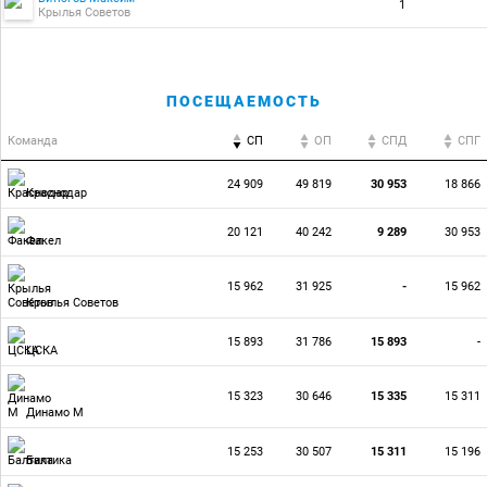
1
Крылья Советов
ПОСЕЩАЕМОСТЬ
Команда
СП
ОП
CПД
CПГ
24 909
49 819
30 953
18 866
Краснодар
20 121
40 242
9 289
30 953
Факел
15 962
31 925
-
15 962
Крылья Советов
15 893
31 786
15 893
-
ЦСКА
15 323
30 646
15 335
15 311
Динамо М
15 253
30 507
15 311
15 196
Балтика