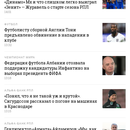
«Динамо» Мх и что слишком легко выиграл
«Зенит» — Журавель о старте сезона РПЛ
14:01
ФУТБОЛ
Футболисту сборной Англии Тони
предъявлено обвинение в нападении в
клубе
13:32
ЧЕМПИОНАТ МИРА
Федерация футбола Албании отозвала
поддержку кандидатуры Инфантино на
выборах президента ФИФА
13:18
АЛЬФА-БАНК РПЛ
«Понял, что я не такой уж и крутой».
Сигурдссон рассказал о погоне на машинах
в Краснодаре
13:15
АЛЬФА-БАНК РПЛ
Гендиректор «Ахмата» Айдамиров: «Мы, как