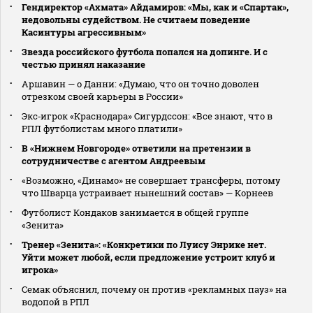
Гендиректор «Ахмата» Айдамиров: «Мы, как и «Спартак»,
недовольны судейством. Не считаем поведение
Касинтуры агрессивным»
Звезда российского футбола попался на допинге. И с
честью принял наказание
Аршавин — о Данни: «Думаю, что он точно доволен
отрезком своей карьеры в России»
Экс‑игрок «Краснодара» Сигурдссон: «Все знают, что в
РПЛ футболистам много платили»
В «Нижнем Новгороде» ответили на претензии в
сотрудничестве с агентом Андреевым
«Возможно, «Динамо» не совершает трансферы, потому
что Шварца устраивает нынешний состав» — Корнеев
Футболист Кондаков занимается в общей группе
«Зенита»
Тренер «Зенита»: «Конкретики по Луису Энрике нет.
Уйти может любой, если предложение устроит клуб и
игрока»
Семак объяснил, почему он против «рекламных пауз» на
водопой в РПЛ