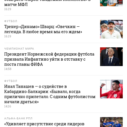
матче МФЛ
16:19
ФУТБОЛ
Тренер «Динамо» Шварц: «Овечкин —
легенда. В любое время мы его ждем»
16:19
ЧЕМПИОНАТ МИРА
Президент Норвежской федерации футбола
призвала Инфантино уйти в отставку с
поста главы ФИФА
14:58
ФУТБОЛ
Инал Танашев — о судействе в
Кабардино‑Балкарии: «Бывало, когда
прилично прилетало. С одним футболистом
начали драться»
14:16
АЛЬФА-БАНК РПЛ
«Удивляет присутствие среди лидеров