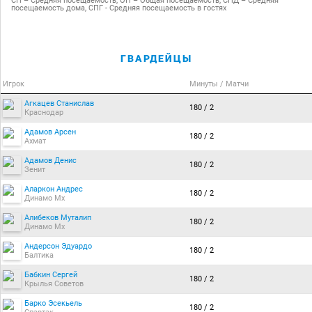
СП – Средняя посещаемость, ОП – Общая посещаемость, СПД – Средняя
посещаемость дома, СПГ - Средняя посещаемость в гостях
ГВАРДЕЙЦЫ
Игрок
Минуты / Матчи
Агкацев Станислав
180 / 2
Краснодар
Адамов Арсен
180 / 2
Ахмат
Адамов Денис
180 / 2
Зенит
Аларкон Андрес
180 / 2
Динамо Мх
Алибеков Муталип
180 / 2
Динамо Мх
Андерсон Эдуардо
180 / 2
Балтика
Бабкин Сергей
180 / 2
Крылья Советов
Барко Эсекьель
180 / 2