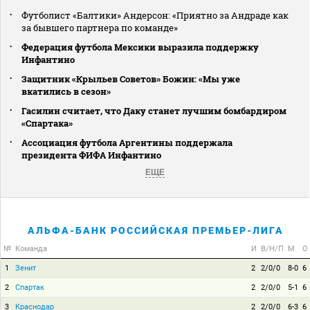
Футболист «Балтики» Андерсон: «Приятно за Андраде как
за бывшего партнера по команде»
Федерация футбола Мексики выразила поддержку
Инфантино
Защитник «Крыльев Советов» Божин: «Мы уже
вкатились в сезон»
Гасилин считает, что Даку станет лучшим бомбардиром
«Спартака»
Ассоциация футбола Аргентины поддержала
президента ФИФА Инфантино
ЕЩЕ
АЛЬФА-БАНК РОССИЙСКАЯ ПРЕМЬЕР-ЛИГА
№
Команда
И
В/Н/П
М
О
1
Зенит
2
2/0/0
8-0
6
2
Спартак
2
2/0/0
5-1
6
3
Краснодар
2
2/0/0
6-3
6