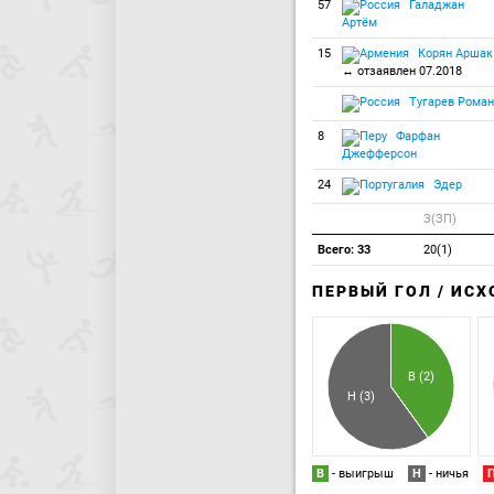
57
Галаджан
Артём
15
Корян Аршак
↔ отзаявлен 07.2018
Тугарев Роман
8
Фарфан
Джефферсон
24
Эдер
З(ЗП)
Всего: 33
20(1)
ПЕРВЫЙ ГОЛ / ИС
В (2)
Н (3)
В
- выигрыш
Н
- ничья