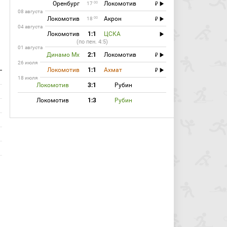
Оренбург
Локомотив
00
17
08 августа
Локомотив
Акрон
00
18
04 августа
Локомотив
1:1
ЦСКА
(по пен. 4:5)
01 августа
Динамо Мх
2:1
Локомотив
26 июля
Локомотив
1:1
Ахмат
18 июля
Локомотив
3:1
Рубин
Локомотив
1:3
Рубин