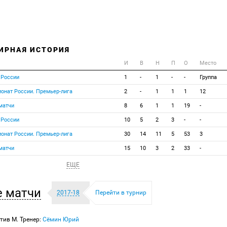
ИРНАЯ ИСТОРИЯ
И
В
Н
П
О
Место
 России
1
-
1
-
-
Группа
онат России. Премьер-лига
2
-
1
1
1
12
матчи
8
6
1
1
19
-
 России
10
5
2
3
-
-
онат России. Премьер-лига
30
14
11
5
53
3
матчи
15
10
3
2
33
-
ЕЩЕ
 матчи
2017-18
Перейти в турнир
тив М. Тренер:
Сёмин Юрий