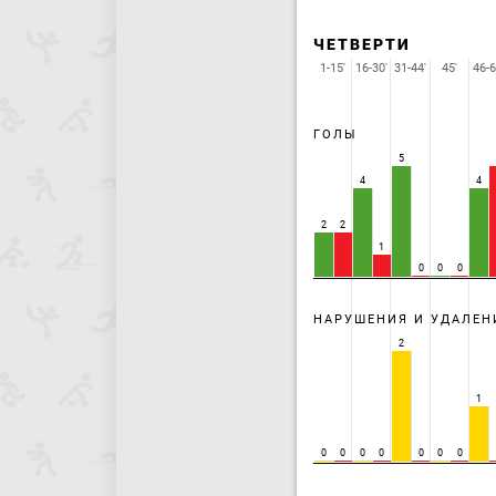
ЧЕТВЕРТИ
1-15'
16-30'
31-44'
45'
46-6
ГОЛЫ
5
4
4
2
2
1
0
0
0
НАРУШЕНИЯ И УДАЛЕН
2
1
0
0
0
0
0
0
0