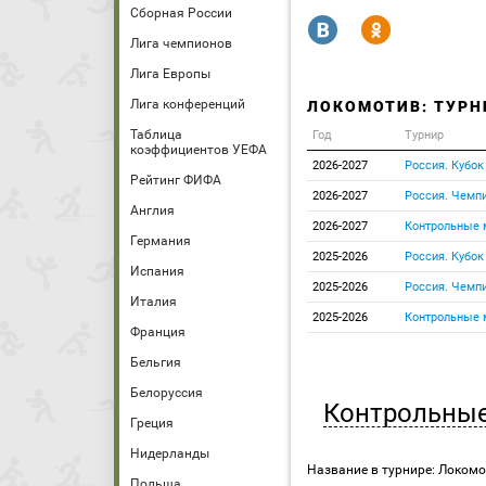
Сборная России
R
Y
Лига чемпионов
Лига Европы
Лига конференций
ЛОКОМОТИВ: ТУРН
Таблица
Год
Турнир
коэффициентов УЕФА
2026-2027
Россия. Кубок
Рейтинг ФИФА
2026-2027
Россия. Чемпи
Англия
2026-2027
Контрольные 
Германия
2025-2026
Россия. Кубок
Испания
2025-2026
Россия. Чемпи
Италия
2025-2026
Контрольные 
Франция
Бельгия
Белоруссия
Контрольные
Греция
Нидерланды
Название в турнире: Локомо
Польша