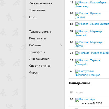
18
Коломейцев
Легкая атлетика
Александр
Трансляции
69
Куликов
Еще...
Даниил
84
Лысов Михаил
Телепрограмма
59
Миранчук
Алексей
Результаты
60
Миранчук
События
Антон
Трансферы
31
Рыбус Мацей
Дни рождения
23
Тарасов
Дмитрий
Спорт и бизнес
4
Форум
Фернандеш Мануэл
Нападающие
№
Игрок
90
Ари
↔ отзаявлен 07.2018