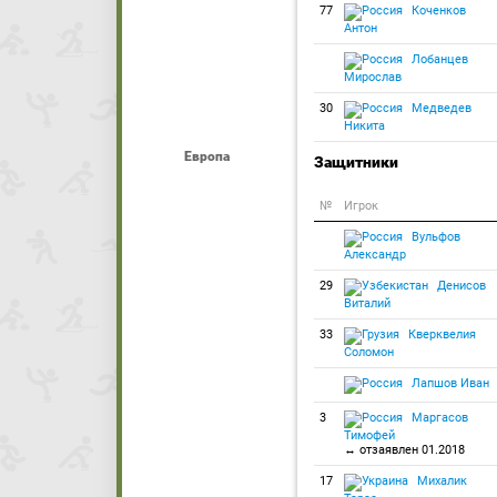
77
Коченков
Антон
Лобанцев
Мирослав
30
Медведев
Никита
Европа
Защитники
№
Игрок
Вульфов
Александр
29
Денисов
Виталий
33
Кверквелия
Соломон
Лапшов Иван
3
Маргасов
Тимофей
↔ отзаявлен 01.2018
17
Михалик