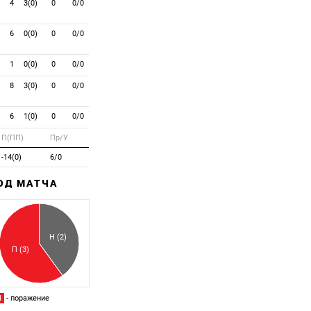
4
3(0)
0
0/0
6
0(0)
0
0/0
1
0(0)
0
0/0
8
3(0)
0
0/0
6
1(0)
0
0/0
П(ПП)
Пр/У
-14(0)
6/0
ХОД МАТЧА
Забитый
Пропущенный
Н (2)
П (3)
П
- поражение