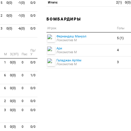
Итого:
2(1)
0(0)
5
0(0)
-1(0)
0/0
2
0(0)
-1(0)
0/0
БОМБАРДИРЫ
Игрок
Голы
3
0(0)
-6(0)
0/0
Фернандеш Мануэл
5 (1)
Локомотив М
Ари
4
Пр/
Локомотив М
M
З(ЗП)
Пас
У
Галаджан Артём
3
1
0(0)
0
0/0
Локомотив М
6
0(0)
0
1/0
6
0(0)
0
0/0
2
0(0)
0
0/0
3
0(0)
0
0/0
5
0(0)
0
0/0