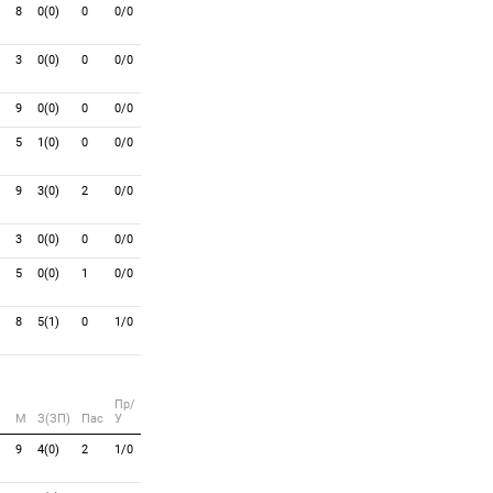
8
0(0)
0
0/0
3
0(0)
0
0/0
9
0(0)
0
0/0
5
1(0)
0
0/0
9
3(0)
2
0/0
3
0(0)
0
0/0
5
0(0)
1
0/0
8
5(1)
0
1/0
Пр/
M
З(ЗП)
Пас
У
9
4(0)
2
1/0