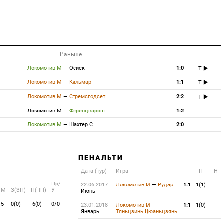
Раньше
Локомотив М
—
Осиек
1:0
T
Локомотив М
—
Кальмар
1:1
T
Локомотив М
—
Стремсгодсет
2:2
T
Локомотив М
—
Ференцварош
1:2
Локомотив М
—
Шахтер С
2:0
ПЕНАЛЬТИ
Дата (тур)
Игра
П
Н
Пр/
22.06.2017
Локомотив М
—
Рудар
1:1
1(1)
M
З(ЗП)
П(ПП)
У
Июнь
5
0(0)
-6(0)
0/0
23.01.2018
Локомотив М
—
1:1
1(0)
Январь
Тяньцзинь Цюаньцзянь