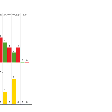
0'
61-75'
76-89'
90'
5
4
3
3
2
0
0
ИЯ
2
1
0
0
0
0
0