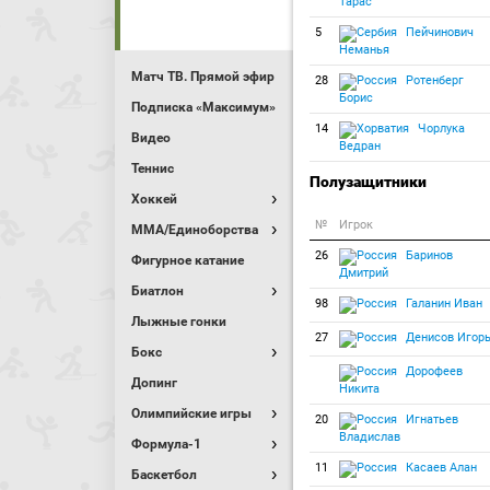
Тарас
5
Пейчинович
Неманья
Матч ТВ. Прямой эфир
28
Ротенберг
Борис
Подписка «Максимум»
14
Чорлука
Видео
Ведран
Теннис
Полузащитники
Хоккей
№
Игрок
MMA/Единоборства
26
Баринов
Фигурное катание
Дмитрий
Биатлон
98
Галанин Иван
Лыжные гонки
27
Денисов Игор
Бокс
Дорофеев
Допинг
Никита
Олимпийские игры
20
Игнатьев
Владислав
Формула-1
11
Касаев Алан
Баскетбол