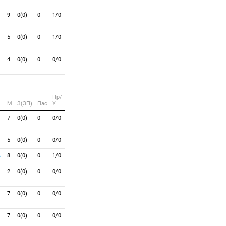
9
0(0)
0
1/0
5
0(0)
0
1/0
4
0(0)
0
0/0
Пр/
M
З(ЗП)
Пас
У
7
0(0)
0
0/0
5
0(0)
0
0/0
ь
8
0(0)
0
1/0
2
0(0)
0
0/0
7
0(0)
0
0/0
7
0(0)
0
0/0