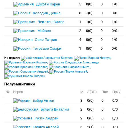
Дохоян Карен
5
0(0)
0
1/0
Колодин Денис
6
1(0)
0
0/0
Леилтон Силва
1
1(0)
0
1/0
Мойзес
2
0(0)
0
0/0
Овие Патрик
4
0(0)
0
1/0
Тетрадзе Омари
1
0(0)
0
0/0
Не играли:
Ашурматов Бахтиер
,
Бараса Нериус
,
Бэрэкан Козмин
,
Кондрашов Александр
,
Краскин Вячеслав
,
Рафаэл Шмитц
,
Соломатин Андрей
,
Торин Алексей
,
Шоава Флорин
Полузащитники
№
Игрок
M
З(ЗП)
Пас
Пр/У
Бобер Антон
3
0(0)
0
0/0
Булыга Виталий
2
0(0)
0
0/0
Гусин Андрей
2
0(0)
0
0/0
Каряка Андрей
6
2(1)
0
1/0