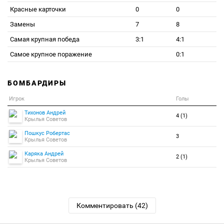
Красные карточки
0
0
Замены
7
8
Самая крупная победа
3:1
4:1
Самое крупное поражение
0:1
БОМБАРДИРЫ
Игрок
Голы
Тихонов Андрей
4 (1)
Крылья Советов
Пошкус Робертас
3
Крылья Советов
Каряка Андрей
2 (1)
Крылья Советов
Комментировать (42)