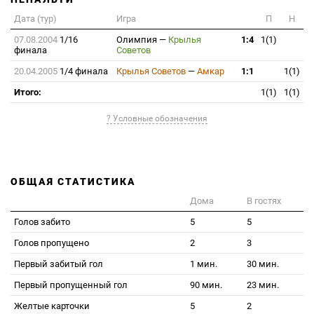
Дата (тур)
Игра
П
Н
07.08.2004
1/16
Олимпия
—
Крылья
1:4
1(1)
финала
Советов
20.04.2005
1/4 финала
Крылья Советов
—
Амкар
1:1
1(1)
Итого:
1(1)
1(1)
? Условные обозначения
ОБЩАЯ СТАТИСТИКА
Дома
В гостях
Голов забито
5
5
Голов пропущено
2
3
Первый забитый гол
1 мин.
30 мин.
Первый пропущенный гол
90 мин.
23 мин.
Желтые карточки
5
2