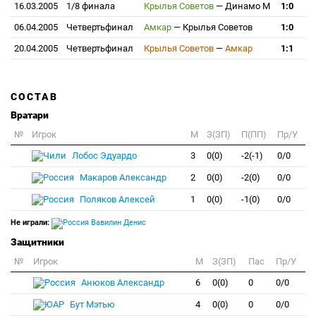
16.03.2005
1/8 финала
Крылья Советов
—
Динамо М
1:0
06.04.2005
Четвертьфинал
Амкар
—
Крылья Советов
1:0
20.04.2005
Четвертьфинал
Крылья Советов
—
Амкар
1:1
СОСТАВ
Вратари
№
Игрок
M
З(ЗП)
П(ПП)
Пр/У
Лобос Эдуардо
3
0(0)
-2(-1)
0/0
Макаров Александр
2
0(0)
-2(0)
0/0
Поляков Алексей
1
0(0)
-1(0)
0/0
Не играли:
Вавилин Денис
Защитники
№
Игрок
M
З(ЗП)
Пас
Пр/У
Анюков Александр
6
0(0)
0
0/0
Бут Мэтью
4
0(0)
0
0/0