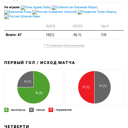
Не играли:
Адаму Баба
,
Бикмаев Марат
,
Рони
,
Сквернюк Алексей
,
Топич Марко
,
Шпаков Иван
З(ЗП)
П(ПП)
Пр/У
Всего: 47
10(1)
-5(-1)
7/0
? Условные обозначения
ПЕРВЫЙ ГОЛ / ИСХОД МАТЧА
З
П
Н (1)
Н (1)
П (1)
В (3)
В
- выигрыш
Н
- ничья
П
- поражение
ЧЕТВЕРТИ