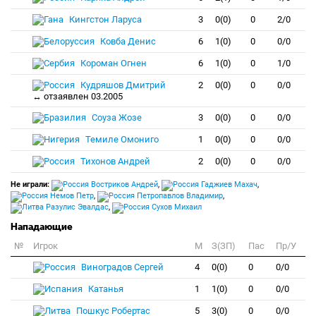
Кингстон Ларуса
3
0(0)
0
2/0
Ковба Денис
6
1(0)
0
0/0
Короман Огнен
6
1(0)
0
1/0
Кудряшов Дмитрий
2
0(0)
0
0/0
↔ отзаявлен 03.2005
Соуза Жозе
3
0(0)
0
0/0
Темиле Омониго
1
0(0)
0
0/0
Тихонов Андрей
2
0(0)
0
0/0
Не играли:
Востриков Андрей
,
Гаджиев Махач
,
Немов Петр
,
Петропавлов Владимир
,
Разулис Эвалдас
,
Сухов Михаил
Нападающие
№
Игрок
M
З(ЗП)
Пас
Пр/У
Виноградов Сергей
4
0(0)
0
0/0
Катанья
1
1(0)
0
0/0
Пошкус Робертас
5
3(0)
0
0/0