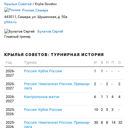
Крылья Советов
/ Krylia Sovetov
Россия, Самара
443011, Самара, ул. Шушенская, д. 50а
pfcks.ru
Булатов Сергей
Главный тренер
КРЫЛЬЯ СОВЕТОВ: ТУРНИРНАЯ ИСТОРИЯ
Год
Турнир
И
В
Н
П
О
2026-
Россия. Кубок России
1
1
-
-
-
2027
2026-
Россия. Чемпионат России. Премьер-
2
-
2
-
2
2027
лига
2026-
Контрольные матчи
6
1
1
4
4
2027
2025-
Россия. Кубок России
10
2
5
3
-
2026
2025-
Россия. Чемпионат России. Премьер-
30
8
8
14
32
2026
лига