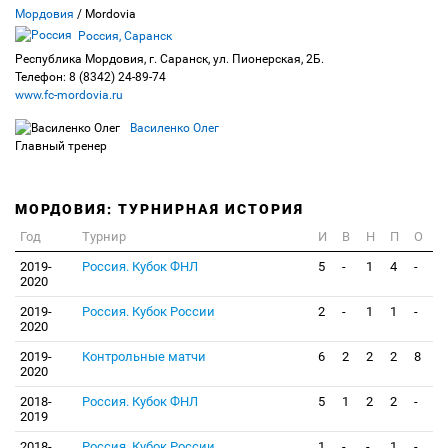
Мордовия
/ Mordovia
Россия, Саранск
Республика Мордовия, г. Саранск, ул. Пионерская, 2Б.
Телефон: 8 (8342) 24-89-74
www.fc-mordovia.ru
Василенко Олег
Главный тренер
МОРДОВИЯ: ТУРНИРНАЯ ИСТОРИЯ
Год
Турнир
И
В
Н
П
О
2019-
Россия. Кубок ФНЛ
5
-
1
4
-
2020
2019-
Россия. Кубок России
2
-
1
1
-
2020
2019-
Контрольные матчи
6
2
2
2
8
2020
2018-
Россия. Кубок ФНЛ
5
1
2
2
-
2019
2018-
Россия. Кубок России
1
-
-
1
-