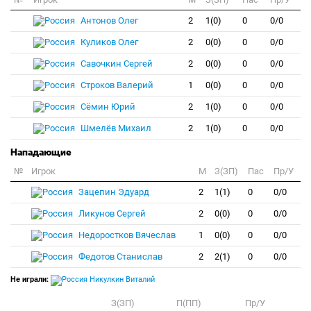
Антонов Олег
2
1(0)
0
0/0
Куликов Олег
2
0(0)
0
0/0
Савочкин Сергей
2
0(0)
0
0/0
Строков Валерий
1
0(0)
0
0/0
Сёмин Юрий
2
1(0)
0
0/0
Шмелёв Михаил
2
1(0)
0
0/0
Нападающие
№
Игрок
M
З(ЗП)
Пас
Пр/У
Зацепин Эдуард
2
1(1)
0
0/0
Ликунов Сергей
2
0(0)
0
0/0
Недоростков Вячеслав
1
0(0)
0
0/0
Федотов Станислав
2
2(1)
0
0/0
Не играли:
Никулкин Виталий
З(ЗП)
П(ПП)
Пр/У