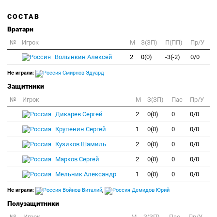
СОСТАВ
Вратари
№
Игрок
M
З(ЗП)
П(ПП)
Пр/У
Волынкин Алексей
2
0(0)
-3(-2)
0/0
Не играли:
Смирнов Эдуард
Защитники
№
Игрок
M
З(ЗП)
Пас
Пр/У
Дикарев Сергей
2
0(0)
0
0/0
Крупенин Сергей
1
0(0)
0
0/0
Кузиков Шамиль
2
0(0)
0
0/0
Марков Сергей
2
0(0)
0
0/0
Мельник Александр
1
0(0)
0
0/0
Не играли:
Войнов Виталий
,
Демидов Юрий
Полузащитники
№
Игрок
M
З(ЗП)
Пас
Пр/У