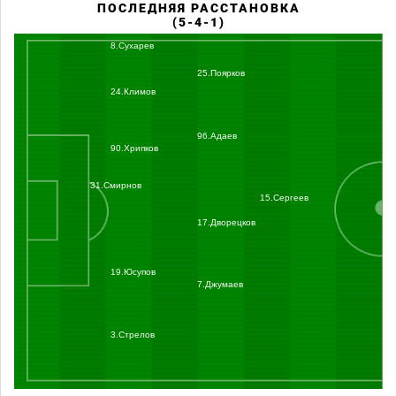
ПОСЛЕДНЯЯ РАССТАНОВКА
(5-4-1)
8.Сухарев
25.Поярков
24.Климов
96.Адаев
90.Хрипков
31.Смирнов
15.Сергеев
17.Дворецков
19.Юсупов
7.Джумаев
3.Стрелов