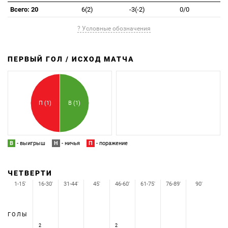
Всего: 20
6(2)
-3(-2)
0/0
? Условные обозначения
ПЕРВЫЙ ГОЛ / ИСХОД МАТЧА
З
П
П (1)
В (1)
В
- выигрыш
Н
- ничья
П
- поражение
ЧЕТВЕРТИ
1-15'
16-30'
31-44'
45'
46-60'
61-75'
76-89'
90'
ГОЛЫ
2
2