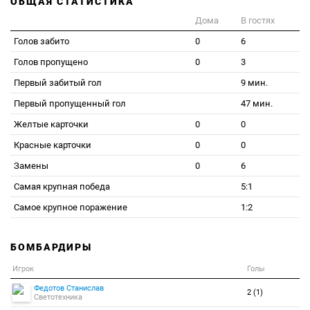
ОБЩАЯ СТАТИСТИКА
Дома
В гостях
Голов забито
0
6
Голов пропущено
0
3
Первый забитый гол
9 мин.
Первый пропущенный гол
47 мин.
Желтые карточки
0
0
Красные карточки
0
0
Замены
0
6
Самая крупная победа
5:1
Самое крупное поражение
1:2
БОМБАРДИРЫ
Игрок
Голы
Федотов Станислав
2 (1)
Светотехника