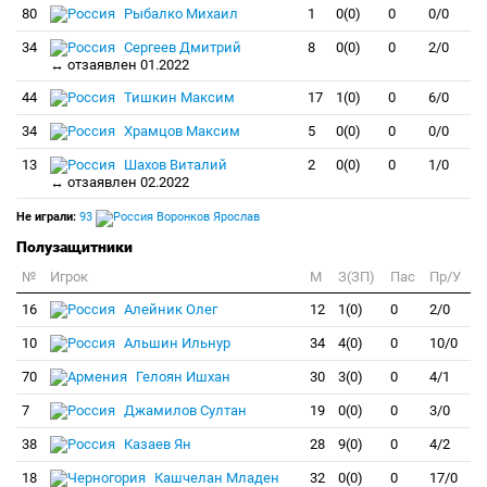
80
Рыбалко Михаил
1
0(0)
0
0/0
34
Сергеев Дмитрий
8
0(0)
0
2/0
↔ отзаявлен 01.2022
44
Тишкин Максим
17
1(0)
0
6/0
34
Храмцов Максим
5
0(0)
0
0/0
13
Шахов Виталий
2
0(0)
0
1/0
↔ отзаявлен 02.2022
Не играли:
93
Воронков Ярослав
Полузащитники
№
Игрок
M
З(ЗП)
Пас
Пр/У
16
Алейник Олег
12
1(0)
0
2/0
10
Альшин Ильнур
34
4(0)
0
10/0
70
Гелоян Ишхан
30
3(0)
0
4/1
7
Джамилов Султан
19
0(0)
0
3/0
38
Казаев Ян
28
9(0)
0
4/2
18
Кашчелан Младен
32
0(0)
0
17/0