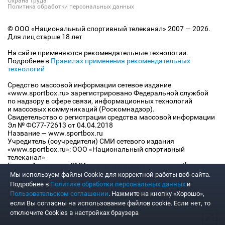
Охрана труда
Политика обработки персональных данных
© ООО «Национальный спортивный телеканал» 2007 — 2026.
Для лиц старше 18 лет
На сайте применяются рекомендательные технологии.
Подробнее в
Правилах применения рекомендательных
технологий
Средство массовой информации сетевое издание
«www.sportbox.ru» зарегистрировано Федеральной службой
по надзору в сфере связи, информационных технологий
и массовых коммуникаций (Роскомнадзор).
Свидетельство о регистрации средства массовой информации
Эл № ФС77-72613 от 04.04.2018
Название — www.sportbox.ru
Учредитель (соучредители) СМИ сетевого издания
«www.sportbox.ru»: ООО «Национальный спортивный
телеканал»
Главный редактор СМИ сетевого издания «www.sportbox.ru»:
Конов В.А.
Мы используем файлы Сookie для корректной работы веб-сайта.
Номер телефона редакции СМИ сетевого издания
Подробнее в
Политике обработки персональных данных
и
«www.sportbox.ru»: +7 (495) 653 8419
Пользовательском соглашении
. Нажмите на кнопку «Хорошо»,
Адрес электронной почты редакции СМИ сетевого издания
если Вы согласны на использование файлов cookie. Если нет, то
«www.sportbox.ru»: editor@sportbox.ru
отключите Cookies в настройках браузера