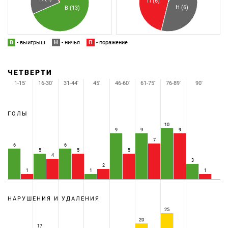
П (6)
Н (6)
В (13)
В
- выигрыш
Н
- ничья
П
- поражение
ЧЕТВЕРТИ
1-15'
16-30'
31-44'
45'
46-60'
61-75'
76-89'
90'
ГОЛЫ
10
9
9
9
7
6
6
5
5
5
4
3
2
1
1
1
НАРУШЕНИЯ И УДАЛЕНИЯ
25
20
17