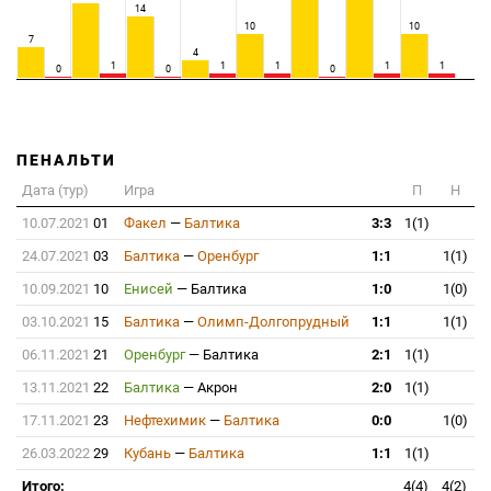
14
10
10
7
4
1
1
1
1
1
0
0
0
ПЕНАЛЬТИ
Дата (тур)
Игра
П
Н
10.07.2021
01
Факел
—
Балтика
3:3
1(1)
24.07.2021
03
Балтика
—
Оренбург
1:1
1(1)
10.09.2021
10
Енисей
—
Балтика
1:0
1(0)
03.10.2021
15
Балтика
—
Олимп-Долгопрудный
1:1
1(1)
06.11.2021
21
Оренбург
—
Балтика
2:1
1(1)
13.11.2021
22
Балтика
—
Акрон
2:0
1(1)
17.11.2021
23
Нефтехимик
—
Балтика
0:0
1(0)
26.03.2022
29
Кубань
—
Балтика
1:1
1(1)
Итого:
4(4)
4(2)