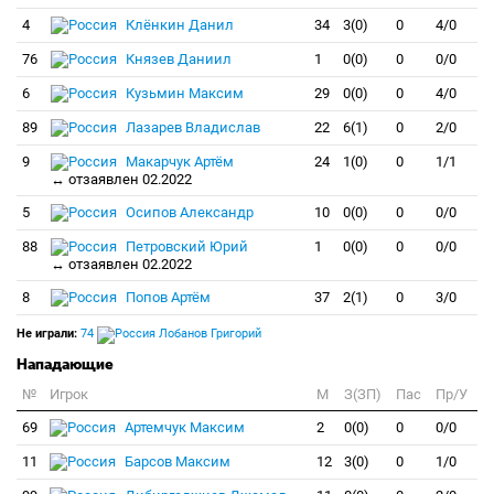
4
Клёнкин Данил
34
3(0)
0
4/0
76
Князев Даниил
1
0(0)
0
0/0
6
Кузьмин Максим
29
0(0)
0
4/0
89
Лазарев Владислав
22
6(1)
0
2/0
9
Макарчук Артём
24
1(0)
0
1/1
↔ отзаявлен 02.2022
5
Осипов Александр
10
0(0)
0
0/0
88
Петровский Юрий
1
0(0)
0
0/0
↔ отзаявлен 02.2022
8
Попов Артём
37
2(1)
0
3/0
Не играли:
74
Лобанов Григорий
Нападающие
№
Игрок
M
З(ЗП)
Пас
Пр/У
69
Артемчук Максим
2
0(0)
0
0/0
11
Барсов Максим
12
3(0)
0
1/0