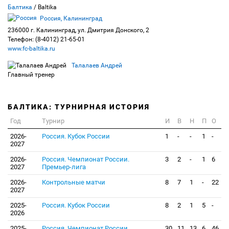
Балтика
/ Baltika
Россия, Калининград
236000 г. Калининград, ул. Дмитрия Донского, 2
Телефон: (8-4012) 21-65-01
www.fc-baltika.ru
Талалаев Андрей
Главный тренер
БАЛТИКА: ТУРНИРНАЯ ИСТОРИЯ
Год
Турнир
И
В
Н
П
О
2026-
Россия. Кубок России
1
-
-
1
-
2027
2026-
Россия. Чемпионат России.
3
2
-
1
6
2027
Премьер-лига
2026-
Контрольные матчи
8
7
1
-
22
2027
2025-
Россия. Кубок России
8
2
1
5
-
2026
2025-
Россия. Чемпионат России.
30
11
13
6
46