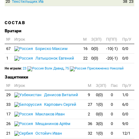
20
Текстильщик Ив
38
23
СОСТАВ
Вратари
№
Игрок
M
З(ЗП)
П(ПП)
Пр/У
67
Бориско Максим
16
0(0)
-10(-1)
0/0
1
Латышонок Евгений
22
0(0)
-20(-1)
0/0
Не играли:
23
Волк Давид
,
75
Присяжненко Николай
Защитники
№
Игрок
M
З(ЗП)
Пас
Пр/У
29
Денисов Виталий
9
0(0)
0
1/0
33
Карпович Сергей
27
1(0)
0
6/0
17
Маклаков Иван
2
0(0)
0
0/0
26
Мещанинов Артём
36
3(0)
0
9/0
21
Остойич Иван
32
1(0)
0
12/1