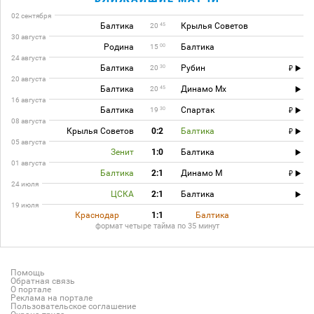
02 сентября
Балтика
Крылья Советов
45
20
30 августа
Родина
Балтика
00
15
24 августа
Балтика
Рубин
30
20
20 августа
Балтика
Динамо Мх
45
20
16 августа
Балтика
Спартак
30
19
08 августа
Крылья Советов
0:2
Балтика
05 августа
Зенит
1:0
Балтика
01 августа
Балтика
2:1
Динамо М
24 июля
ЦСКА
2:1
Балтика
19 июля
Краснодар
1:1
Балтика
формат четыре тайма по 35 минут
Помощь
Обратная связь
О портале
Реклама на портале
Пользовательское соглашение