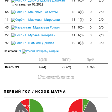
99
Дибиргаджиев Джамал
11
0(0)
0
2/0
↔ отзаявлен 02.2022
55
Максименко Артём
13
4(1)
0
2/0
11
Маркович Мирослав
18
1(1)
0
2/0
45
Муртазаев Роман
11
0(0)
0
0/0
22
Мусаев Тамерлан
11
6(0)
0
2/0
92
Шамкин Даниил
12
0(0)
0
3/0
Не играли:
71
Захаров Дмитрий
З(ЗП)
П(ПП)
Пр/У
Всего: 39
49(4)
-30(-2)
103/5
? Условные обозначения
ПЕРВЫЙ ГОЛ / ИСХОД МАТЧА
З
П
В (1)
П (2)
Н (4)