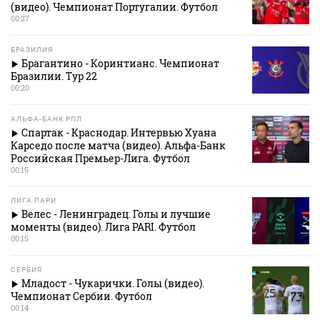
(видео). Чемпионат Португалии. Футбол
00:27
БРАЗИЛИЯ
Брагантино - Коринтианс. Чемпионат
Бразилии. Тур 22
00:20
АЛЬФА-БАНК РПЛ
Спартак - Краснодар. Интервью Хуана
Карседо после матча (видео). Альфа-Банк
Российская Премьер-Лига. Футбол
00:15
ЛИГА ПАРИ
Велес - Ленинградец. Голы и лучшие
моменты (видео). Лига PARI. Футбол
00:15
СЕРБИЯ
Младост - Чукарички. Голы (видео).
Чемпионат Сербии. Футбол
00:14