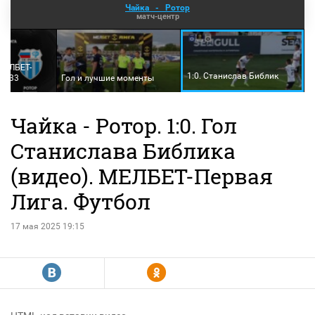
Чайка
-
Ротор
матч-центр
 МЕЛБЕТ-
1:0. Станислав Библик
ур 33
Гол и лучшие моменты
Чайка - Ротор. 1:0. Гол
Станислава Библика
(видео). МЕЛБЕТ-Первая
Лига. Футбол
17 мая 2025 19:15
R
Y