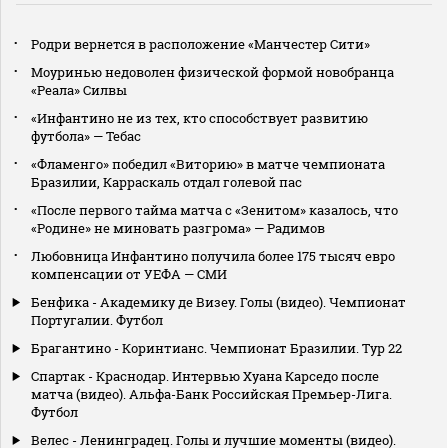
Родри вернется в расположение «Манчестер Сити»
Моуринью недоволен физической формой новобранца
«Реала» Силвы
«Инфантино не из тех, кто способствует развитию
футбола» — Тебас
«Фламенго» победил «Виторию» в матче чемпионата
Бразилии, Карраскаль отдал голевой пас
«После первого тайма матча с «Зенитом» казалось, что
«Родине» не миновать разгрома» — Радимов
Любовница Инфантино получила более 175 тысяч евро
компенсации от УЕФА — СМИ
Бенфика - Академику де Визеу. Голы (видео). Чемпионат
Португалии. Футбол
Брагантино - Коринтианс. Чемпионат Бразилии. Тур 22
Спартак - Краснодар. Интервью Хуана Карседо после
матча (видео). Альфа-Банк Российская Премьер-Лига.
Футбол
Велес - Ленинградец. Голы и лучшие моменты (видео).