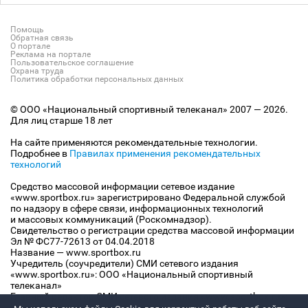
Помощь
Обратная связь
О портале
Реклама на портале
Пользовательское соглашение
Охрана труда
Политика обработки персональных данных
© ООО «Национальный спортивный телеканал» 2007 — 2026.
Для лиц старше 18 лет
На сайте применяются рекомендательные технологии.
Подробнее в
Правилах применения рекомендательных
технологий
Средство массовой информации сетевое издание
«www.sportbox.ru» зарегистрировано Федеральной службой
по надзору в сфере связи, информационных технологий
и массовых коммуникаций (Роскомнадзор).
Свидетельство о регистрации средства массовой информации
Эл № ФС77-72613 от 04.04.2018
Название — www.sportbox.ru
Учредитель (соучредители) СМИ сетевого издания
«www.sportbox.ru»: ООО «Национальный спортивный
телеканал»
Главный редактор СМИ сетевого издания «www.sportbox.ru»:
Конов В.А.