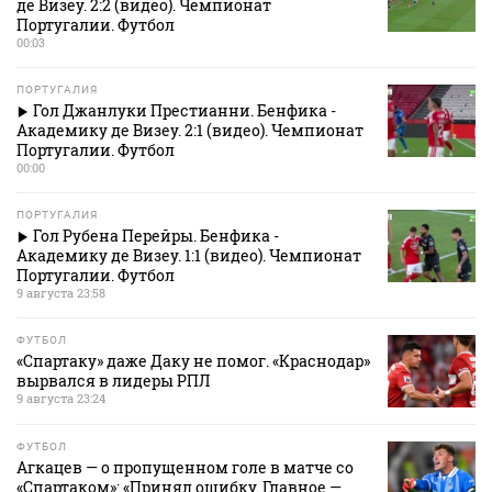
де Визеу. 2:2 (видео). Чемпионат
Португалии. Футбол
00:03
ПОРТУГАЛИЯ
Гол Джанлуки Престианни. Бенфика -
Академику де Визеу. 2:1 (видео). Чемпионат
Португалии. Футбол
00:00
ПОРТУГАЛИЯ
Гол Рубена Перейры. Бенфика -
Академику де Визеу. 1:1 (видео). Чемпионат
Португалии. Футбол
9 августа 23:58
ФУТБОЛ
«Спартаку» даже Даку не помог. «Краснодар»
вырвался в лидеры РПЛ
9 августа 23:24
ФУТБОЛ
Агкацев — о пропущенном голе в матче со
«Спартаком»: «Принял ошибку. Главное —