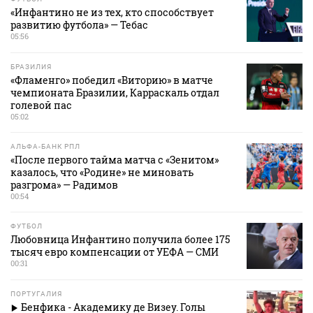
«Инфантино не из тех, кто способствует
развитию футбола» — Тебас
05:56
БРАЗИЛИЯ
«Фламенго» победил «Виторию» в матче
чемпионата Бразилии, Карраскаль отдал
голевой пас
05:02
АЛЬФА-БАНК РПЛ
«После первого тайма матча с «Зенитом»
казалось, что «Родине» не миновать
разгрома» — Радимов
00:54
ФУТБОЛ
Любовница Инфантино получила более 175
тысяч евро компенсации от УЕФА — СМИ
00:31
ПОРТУГАЛИЯ
Бенфика - Академику де Визеу. Голы