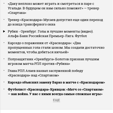
«Даку неплохо может играть и смотреться в паре с
Угальде. В будущем он нам сильно поможет» — тренер
«Спартака»
Тренер «Краснодара» Мусаев допустил еще один переход
до конца трансферного окна
Рубин - Оренбург. Голы и лучшие моменты (видео).
Альфа-Банк Российская Премьер-Лига. Футбол
Карседо о поражении от «Краснодара»: «Два
пропущенных гола стали шоком. Мы создали достаточно
моментов, чтобы добиться ничьей»
Полузащитник «Оренбурга» Болотов признан лучшим
игроком матча РПЛ против «Рубина»
Глава РПЛ Алаев назвал заслуженной победу
«Краснодара» над «Спартаком»
Карседо объяснил замену Барко в матче с «Краснодаром»
Футболист «Краснодара» Кривцов: «Матч со «Спартаком»
— как война. У нас с ними всегда самые сложные игры»
ЕЩЕ