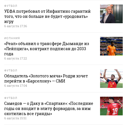
ФУТБОЛ
УЕФА потребовал от Инфантино гарантий
того, что он больше не будет «уродовать»
игру
6 августа 17:36
ИСПАНИЯ
«Реал» объявил о трансфере Дьоманде из
«Лейпцига», контракт подписан до 2033
года
6 августа 17:22
ФУТБОЛ
Обладатель «Золотого мяча» Родри хочет
перейти в «Барселону» — СМИ
6 августа 17:04
ФУТБОЛ
Самедов — о Даку в «Спартаке»: «Последние
годы он входит в элиту форвардов, за ним
охотились все гранды»
6 августа 15:51