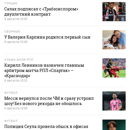
ТУРЦИЯ
Салах подписал с «Трабзонспором»
двухлетний контракт
6 августа 15:47
СБОРНЫЕ
У Валерия Карпина родился первый сын
6 августа 15:43
АЛЬФА-БАНК РПЛ
Кирилл Левников назначен главным
арбитром матча РПЛ «Спартак» —
«Краснодар»
6 августа 15:15
ФУТБОЛ
Месси вернулся после ЧМ и сразу устроил
шоу! Без нового рекорда не обошлось
6 августа 15:05
ФУТБОЛ
Полиция Сеула провела обыск в офисах