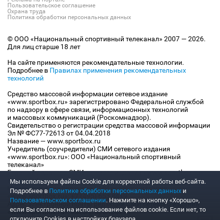
Пользовательское соглашение
Охрана труда
Политика обработки персональных данных
© ООО «Национальный спортивный телеканал» 2007 — 2026.
Для лиц старше 18 лет
На сайте применяются рекомендательные технологии.
Подробнее в
Правилах применения рекомендательных
технологий
Средство массовой информации сетевое издание
«www.sportbox.ru» зарегистрировано Федеральной службой
по надзору в сфере связи, информационных технологий
и массовых коммуникаций (Роскомнадзор).
Свидетельство о регистрации средства массовой информации
Эл № ФС77-72613 от 04.04.2018
Название — www.sportbox.ru
Учредитель (соучредители) СМИ сетевого издания
«www.sportbox.ru»: ООО «Национальный спортивный
телеканал»
Главный редактор СМИ сетевого издания «www.sportbox.ru»:
Конов В.А.
Мы используем файлы Сookie для корректной работы веб-сайта.
Номер телефона редакции СМИ сетевого издания
Подробнее в
Политике обработки персональных данных
и
«www.sportbox.ru»: +7 (495) 653 8419
Пользовательском соглашении
. Нажмите на кнопку «Хорошо»,
Адрес электронной почты редакции СМИ сетевого издания
если Вы согласны на использование файлов cookie. Если нет, то
«www.sportbox.ru»: editor@sportbox.ru
отключите Cookies в настройках браузера