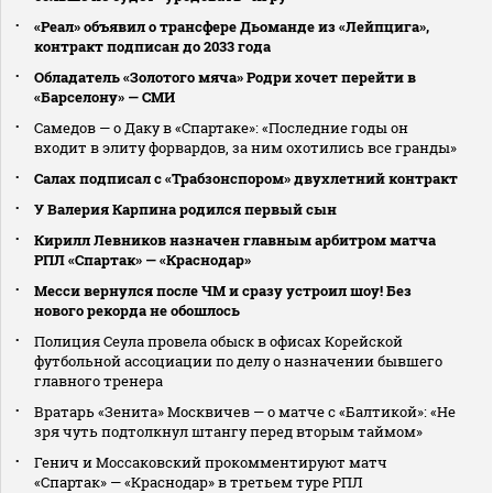
«Реал» объявил о трансфере Дьоманде из «Лейпцига»,
контракт подписан до 2033 года
Обладатель «Золотого мяча» Родри хочет перейти в
«Барселону» — СМИ
Самедов — о Даку в «Спартаке»: «Последние годы он
входит в элиту форвардов, за ним охотились все гранды»
Салах подписал с «Трабзонспором» двухлетний контракт
У Валерия Карпина родился первый сын
Кирилл Левников назначен главным арбитром матча
РПЛ «Спартак» — «Краснодар»
Месси вернулся после ЧМ и сразу устроил шоу! Без
нового рекорда не обошлось
Полиция Сеула провела обыск в офисах Корейской
футбольной ассоциации по делу о назначении бывшего
главного тренера
Вратарь «Зенита» Москвичев — о матче с «Балтикой»: «Не
зря чуть подтолкнул штангу перед вторым таймом»
Генич и Моссаковский прокомментируют матч
«Спартак» — «Краснодар» в третьем туре РПЛ