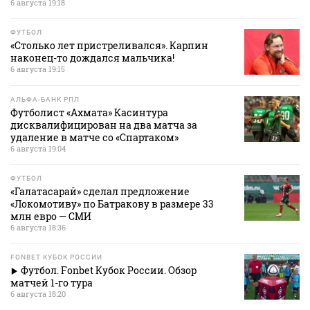
6 августа 19:18
ФУТБОЛ
«Столько лет пристреливался». Карпин
наконец-то дождался мальчика!
6 августа 19:15
АЛЬФА-БАНК РПЛ
Футболист «Ахмата» Касинтура
дисквалифицирован на два матча за
удаление в матче со «Спартаком»
6 августа 19:04
ФУТБОЛ
«Галатасарай» сделал предложение
«Локомотиву» по Батракову в размере 33
млн евро — СМИ
6 августа 18:36
FONBET КУБОК РОССИИ
Футбол. Fonbet Кубок России. Обзор
матчей 1-го тура
6 августа 18:20