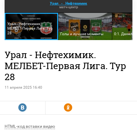
Урал
-
Нефтехимик
матч-центр
Урал - Нефтехимик.
МЕЛБЕТ-Первая Лига. Тур
28
Голы и лучшие моменты
0:1. Данила
Урал - Нефтехимик.
МЕЛБЕТ-Первая Лига. Тур
28
11 апреля 2025 16:40
R
Y
HTML-код вставки видео