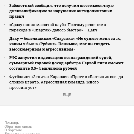
Заболотный сообщил, что получил шестимесячную
дисквалификацию за нарушение антидопинговых
правил
«Сразу понял масштаб клуба. Поэтому решение о
переходе в «Спартак» далось быстро» — Даку
Даку — болельщикам «Спартака»: «Не судите меня за то,
каким я был в «Рубине». Понимаю, мог выглядеть
высокомерным и агрессивным»
РФС запустил индексацию вознаграждений судей,
суммарный годовой доход арбитра Первой лиги сможет
составить 3,5–4 миллиона рублей
Футболист «Зенита» Караваев: «Против «Балтики» всегда
сложно играть. Агрессивная команда, много
прессингует»
ЕЩЕ
Помощь
Обратная связь
О портале
Реклама на портале