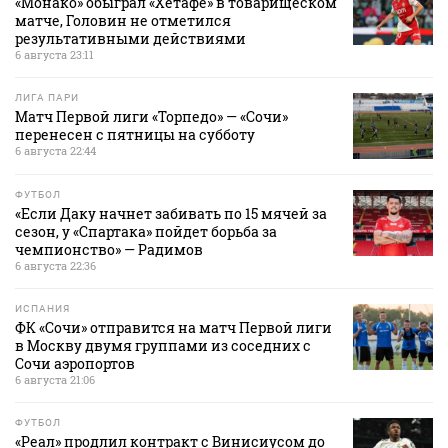
«Монако» обыграл «Хетафе» в товарищеском
матче, Головин не отметился
результативными действиями
6 августа 23:11
ЛИГА ПАРИ
Матч Первой лиги «Торпедо» — «Сочи»
перенесен с пятницы на субботу
6 августа 22:44
ФУТБОЛ
«Если Даку начнет забивать по 15 мячей за
сезон, у «Спартака» пойдет борьба за
чемпионство» — Радимов
6 августа 22:36
ИСПАНИЯ
ФК «Сочи» отправится на матч Первой лиги
в Москву двумя группами из соседних с
Сочи аэропортов
6 августа 21:06
ФУТБОЛ
«Реал» продлил контракт с Винисиусом до