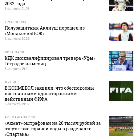
2032 года
6 августа 21:06
ТРАНСФЕРЫ
Полузащитник Аклиуш перешел из
«Монако» в «ПСЖ»
6 августа 20:36
ЛИГА ПАРИ
КДК дисквалифицировал тренера «Уфы»
Тетрадзе на месяц
6 августа 19:41
ФУТБОЛ
В КОНМЕБОЛ заявили, что обеспокоены
постоянными односторонними
действиями ФИФА
6 августа 19:32
АЛЬФА-БАНК РПЛ
«Ахмат» оштрафован на 20 тысяч рублей за
отсутствие горячей воды в раздевалке
«Спартака»