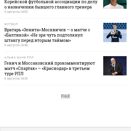
Корейской футбольной ассоциации по делу
о назначении бывшего главного тренера
6 августа 14:55
ФУТБОЛ
Вратарь «Зенита» Москвичев — о матче с
«Балтикой»: «Не зря чуть подтолкнул
штангу перед вторым таймом»
6 августа 14:46
АЛЬФА-БАНК РПЛ
Генич и Моссаковский прокомментируют
матч «Спартак» — «Краснодар» в третьем
туре РПЛ
6 августа 14:18
ЕЩЕ