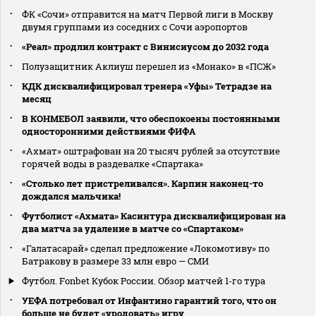
ФК «Сочи» отправится на матч Первой лиги в Москву
двумя группами из соседних с Сочи аэропортов
«Реал» продлил контракт с Винисиусом до 2032 года
Полузащитник Аклиуш перешел из «Монако» в «ПСЖ»
КДК дисквалифицировал тренера «Уфы» Тетрадзе на
месяц
В КОНМЕБОЛ заявили, что обеспокоены постоянными
односторонними действиями ФИФА
«Ахмат» оштрафован на 20 тысяч рублей за отсутствие
горячей воды в раздевалке «Спартака»
«Столько лет пристреливался». Карпин наконец-то
дождался мальчика!
Футболист «Ахмата» Касинтура дисквалифицирован на
два матча за удаление в матче со «Спартаком»
«Галатасарай» сделал предложение «Локомотиву» по
Батракову в размере 33 млн евро — СМИ
Футбол. Fonbet Кубок России. Обзор матчей 1-го тура
УЕФА потребовал от Инфантино гарантий того, что он
больше не будет «уродовать» игру