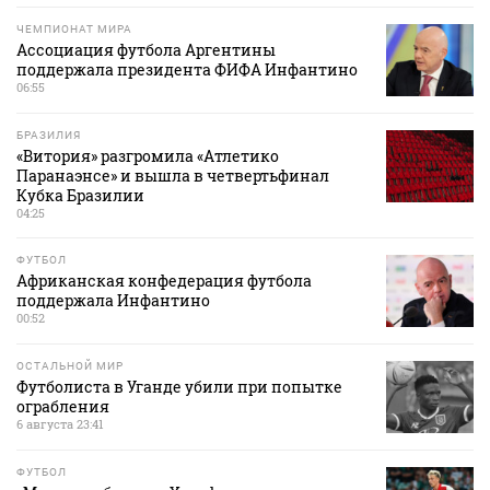
ЧЕМПИОНАТ МИРА
Ассоциация футбола Аргентины
поддержала президента ФИФА Инфантино
06:55
БРАЗИЛИЯ
«Витория» разгромила «Атлетико
Паранаэнсе» и вышла в четвертьфинал
Кубка Бразилии
04:25
ФУТБОЛ
Африканская конфедерация футбола
поддержала Инфантино
00:52
ОСТАЛЬНОЙ МИР
Футболиста в Уганде убили при попытке
ограбления
6 августа 23:41
ФУТБОЛ