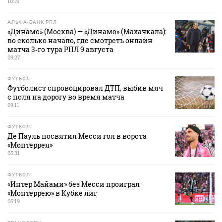
10:16
АЛЬФА-БАНК РПЛ
«Динамо» (Москва) — «Динамо» (Махачкала):
во сколько начало, где смотреть онлайн
матча 3‑го тура РПЛ 9 августа
09:27
ФУТБОЛ
Футболист спровоцировал ДТП, выбив мяч
с поля на дорогу во время матча
09:11
ФУТБОЛ
Де Пауль посвятил Месси гол в ворота
«Монтеррея»
05:31
ФУТБОЛ
«Интер Майами» без Месси проиграл
«Монтеррею» в Кубке лиг
05:19