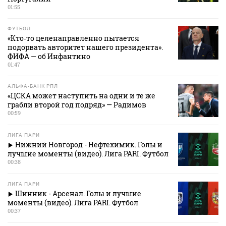
01:55
ФУТБОЛ
«Кто‑то целенаправленно пытается
подорвать авторитет нашего президента».
ФИФА — об Инфантино
01:47
АЛЬФА-БАНК РПЛ
«ЦСКА может наступить на одни и те же
грабли второй год подряд» — Радимов
00:59
ЛИГА ПАРИ
Нижний Новгород - Нефтехимик. Голы и
лучшие моменты (видео). Лига PARI. Футбол
00:38
ЛИГА ПАРИ
Шинник - Арсенал. Голы и лучшие
моменты (видео). Лига PARI. Футбол
00:37