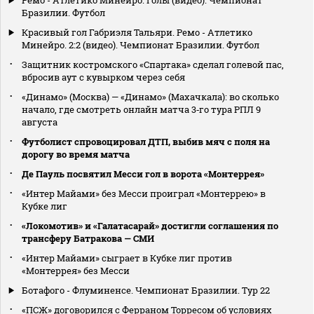
Бразилии. Футбол
Красивый гол Габриэля Тальяри. Ремо - Атлетико
Минейро. 2:2 (видео). Чемпионат Бразилии. Футбол
Защитник костромского «Спартака» сделал голевой пас,
вбросив аут с кувырком через себя
«Динамо» (Москва) — «Динамо» (Махачкала): во сколько
начало, где смотреть онлайн матча 3‑го тура РПЛ 9
августа
Футболист спровоцировал ДТП, выбив мяч с поля на
дорогу во время матча
Де Пауль посвятил Месси гол в ворота «Монтеррея»
«Интер Майами» без Месси проиграл «Монтеррею» в
Кубке лиг
«Локомотив» и «Галатасарай» достигли соглашения по
трансферу Батракова — СМИ
«Интер Майами» сыграет в Кубке лиг против
«Монтеррея» без Месси
Ботафого - Флуминенсе. Чемпионат Бразилии. Тур 22
«ПСЖ» договорился с Ферраном Торресом об условиях