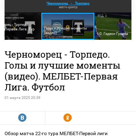
Черноморец
-
Торпедо
матч-центр
морец - Торпедо.
Голы и лучшие моменты
Т-Первая Лига. Тур
(видео)
1:0. Гедеон Гузина
Черноморец - Торпедо.
Голы и лучшие моменты
(видео). МЕЛБЕТ-Первая
Лига. Футбол
01 марта 2025 20:39
R
Y
Обзор матча 22-го тура МЕЛБЕТ-Первой лиги