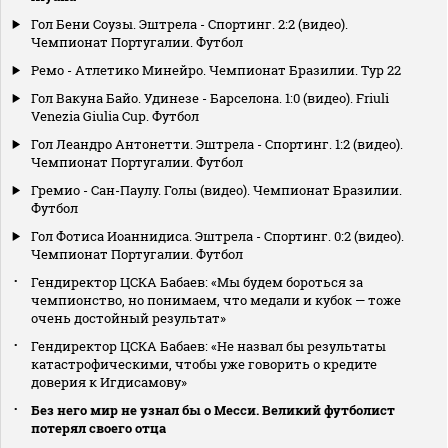
Гол Бени Соузы. Эштрела - Спортинг. 2:2 (видео).
Чемпионат Португалии. Футбол
Ремо - Атлетико Минейро. Чемпионат Бразилии. Тур 22
Гол Вакуна Байо. Удинезе - Барселона. 1:0 (видео). Friuli
Venezia Giulia Cup. Футбол
Гол Леандро Антонетти. Эштрела - Спортинг. 1:2 (видео).
Чемпионат Португалии. Футбол
Гремио - Сан-Паулу. Голы (видео). Чемпионат Бразилии.
Футбол
Гол Фотиса Иоаннидиса. Эштрела - Спортинг. 0:2 (видео).
Чемпионат Португалии. Футбол
Гендиректор ЦСКА Бабаев: «Мы будем бороться за
чемпионство, но понимаем, что медали и кубок — тоже
очень достойный результат»
Гендиректор ЦСКА Бабаев: «Не назвал бы результаты
катастрофическими, чтобы уже говорить о кредите
доверия к Игдисамову»
Без него мир не узнал бы о Месси. Великий футболист
потерял своего отца