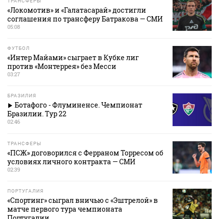
ТРАНСФЕРЫ
«Локомотив» и «Галатасарай» достигли
соглашения по трансферу Батракова — СМИ
05:08
ФУТБОЛ
«Интер Майами» сыграет в Кубке лиг
против «Монтеррея» без Месси
03:27
БРАЗИЛИЯ
Ботафого - Флуминенсе. Чемпионат
Бразилии. Тур 22
02:46
ТРАНСФЕРЫ
«ПСЖ» договорился с Ферраном Торресом об
условиях личного контракта — СМИ
02:39
ПОРТУГАЛИЯ
«Спортинг» сыграл вничью с «Эштрелой» в
матче первого тура чемпионата
Португалии