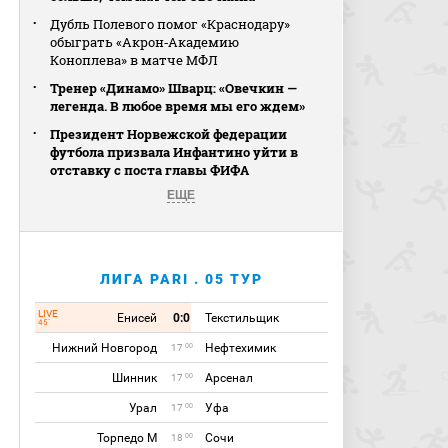
Дубль Полевого помог «Краснодару»
обыграть «Акрон‑Академию
Коноплева» в матче МФЛ
Тренер «Динамо» Шварц: «Овечкин —
легенда. В любое время мы его ждем»
Президент Норвежской федерации
футбола призвала Инфантино уйти в
отставку с поста главы ФИФА
ЕЩЕ
ЛИГА PARI . 05 ТУР
LIVE
Енисей
0:0
Текстильщик
45`
Нижний Новгород
Нефтехимик
00
17
Шинник
Арсенал
00
17
Урал
Уфа
00
17
Торпедо М
Сочи
00
18