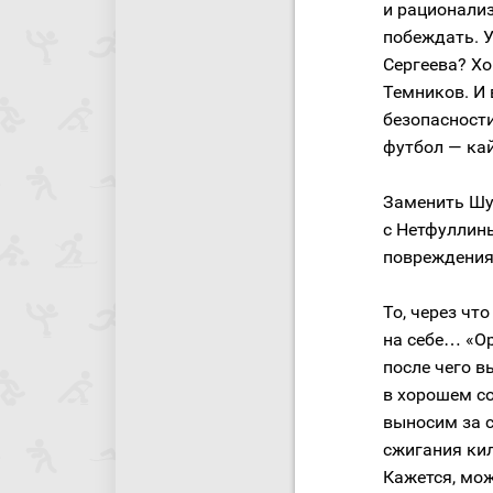
и рационали
побеждать. У
Сергеева? Хо
Темников. И 
безопасности
футбол — ка
Заменить Шу
с Нетфуллины
повреждения 
То, через чт
на себе… «Ор
после чего в
в хорошем со
выносим за 
сжигания кил
Кажется, мо