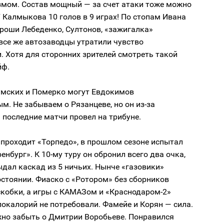
змом. Состав мощный — за счет атаки тоже можно
 Калмыкова 10 голов в 9 играх! По стопам Ивана
роши Лебеденко, Султонов, «зажигалка»
все же автозаводцы утратили чувство
. Хотя для сторонних зрителей смотреть такой
йф.
мских и Померко могут Евдокимов
м. Не забываем о Рязанцеве, но он из-за
последние матчи провел на трибуне.
о проходит «Торпедо», в прошлом сезоне испытал
енбург». К 10-му туру он обронил всего два очка,
ыдал каскад из 5 ничьих. Нынче «газовики»
стоянии. Фиаско с «Ротором» без сборников
скобки, а игры с КАМАЗом и «Краснодаром-2»
окалорий не потребовали. Фамейе и Корян — сила.
жно забыть о Дмитрии Воробьеве. Понравился