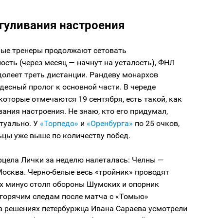
гуливания настроения
рые тренеры продолжают сетовать
ость (через месяц — начнут на усталость), ФНЛ
долеет треть дистанции. Рандеву монархов
десный пролог к основной части. В череде
которые отмечаются 19 сентября, есть такой, как
ания настроения. Не знаю, кто его придумал,
туально. У
«Торпедо»
и
«Оренбурга»
по 25 очков,
ьцы уже выше по количеству побед.
цела Лички за неделю налеталась: Челны —
осква. Черно-белые весь «тройник» проводят
их минус столп обороны Шумских и опорник
 горячим следам после матча с «Томью»
 в решениях петербуржца Ивана Сараева усмотрели