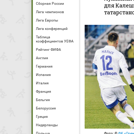
Сборная России
для Калеши
татарстанс
Лига чемпионов
Лига Европы
Лига конференций
Таблица
коэффициентов УЕФА
Рейтинг ФИФА
Англия
Германия
Испания
Италия
Франция
Бельгия
Белоруссия
Греция
Нидерланды
Польша
Фото: ©
ФК «Орен