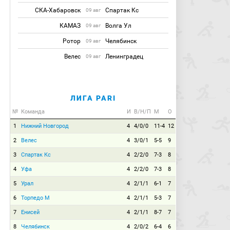
СКА-Хабаровск
Спартак Кс
09 авг
КАМАЗ
Волга Ул
09 авг
Ротор
Челябинск
09 авг
Велес
Ленинградец
09 авг
ЛИГА PARI
№
Команда
И
В/Н/П
М
О
1
Нижний Новгород
4
4/0/0
11-4
12
2
Велес
4
3/0/1
5-5
9
3
Спартак Кс
4
2/2/0
7-3
8
4
Уфа
4
2/2/0
7-3
8
5
Урал
4
2/1/1
6-1
7
6
Торпедо М
4
2/1/1
5-3
7
7
Енисей
4
2/1/1
8-7
7
8
Челябинск
4
2/0/2
6-4
6