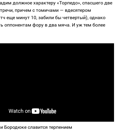
адим должное характеру «Торпедо», спасшего две
стречи, причем с томичами — вдесятером
тч еще минут 10, забили бы четвертый), однако
ь оппонентам фору в два мяча. И уж тем более
ри Бородюке славится терпением