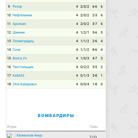
9
Ротор
4
2/0/2
6-6
6
10
Нефтехимик
4
2/0/2
2-3
6
11
Арсенал
4
2/0/2
3-7
6
12
Шинник
4
1/2/1
5-6
5
13
Ленинградец
4
1/1/2
2-6
4
14
Сочи
4
1/1/2
8-6
4
15
Волга Ул
4
1/0/3
4-7
3
16
Текстильщик
4
0/2/2
3-5
2
17
КАМАЗ
4
0/1/3
3-8
1
18
СКА-Хабаровск
4
0/0/4
1-8
0
БОМБАРДИРЫ
Игрок
Голы
Калмыков Амур
7 (1)