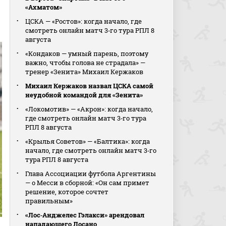
«Ахматом»
ЦСКА — «Ростов»: когда начало, где
смотреть онлайн матч 3‑го тура РПЛ 8
августа
«Кондаков — умный парень, поэтому
важно, чтобы голова не страдала» —
тренер «Зенита» Михаил Кержаков
Михаил Кержаков назвал ЦСКА самой
неудобной командой для «Зенита»
«Локомотив» — «Акрон»: когда начало,
где смотреть онлайн матч 3‑го тура
РПЛ 8 августа
«Крылья Советов» — «Балтика»: когда
начало, где смотреть онлайн матч 3‑го
тура РПЛ 8 августа
Глава Ассоциации футбола Аргентины
— о Месси в сборной: «Он сам примет
решение, которое сочтет
правильным»
«Лос‑Анджелес Гэлакси» арендовал
нападающего Лосано