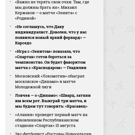
«Важно не терять свои очки. Там, где
мы должны брать их». Михаил
Кержаков — о матче «Зенита» с
«Родиной»
«Не соглашусь, что Даку
индивидуалист. Доволен, что у нас
появился новый яркий форвард» —
Карседо
«Игра с «Зенитом» показала, что
«Спартак» готов бороться за
чемпионство. Он будет фаворитом
матча с «Краснодаром» — Гладилин
Московский «Локомотив» обыграл
московское «Динамо» в матче
Молодежной лиги
Ловчев — о «Динамо»: «Шварц, заткни
им всем рот. Выиграй три матча, и
мы будем тут говорить: «Красавец»
«Алания» проведет первый матч на
обновленном Республиканском
стадионе «Спартак» 15 августа
Экс‑футболист «Ростова» Новосельцев