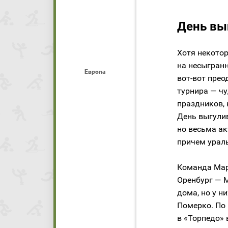
День вы
Хотя некото
на несыгранн
Европа
вот-вот прео
турнира — чу
праздников, 
День выгулив
но весьма ак
причем урал
Команда Мар
Оренбург — М
дома, но у н
Померко. По
в «Торпедо»