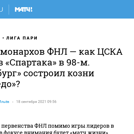
Я
ЛИГА ПАРИ
 монархов ФНЛ — как ЦСКА
 «Спартака» в 98-м.
ург» состроил козни
едо»?
Ильёв
18 сентября 2021 09:56
ре первенства ФНЛ помимо игры лидеров в
в фокусе внимания будет «матч жизни»