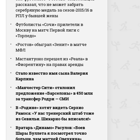
рассказал, что не может забрать
серебряную медаль за сезон‑2015/16 в
РПЛ у бывшей жены
Футболисты «Сочи» прилетели в
Москву на матч Первой лиги с
«Торпедо»
«Ростов» обыграл «Зенит» в матче
МФЛ
Мастантуоно перешел из «Реала» в
«Фиорентину» на правах аренды
Стало известно имя сына Валерия
Карпина
«Манчестер Сити» отклонил
предложение «Барселоны» в €50 млн
за трансфер Родри — СМИ
В «Родине» хотят видеть Серхио
Рамоса: «У нас тренерский штаб тоже
из Севильи. Шикарно бы вписался!»
Вратарь «Динамо» Расулов: «Боев
Шары Буллета я посмотрел точно
больше, чем матчей Овечкина»