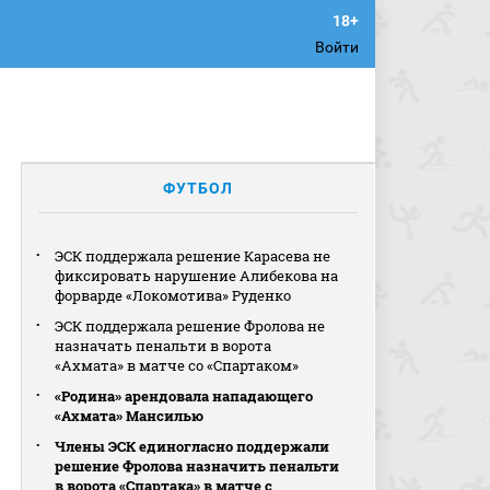
Войти
ФУТБОЛ
ЭСК поддержала решение Карасева не
фиксировать нарушение Алибекова на
форварде «Локомотива» Руденко
ЭСК поддержала решение Фролова не
назначать пенальти в ворота
«Ахмата» в матче со «Спартаком»
«Родина» арендовала нападающего
«Ахмата» Мансилью
Члены ЭСК единогласно поддержали
решение Фролова назначить пенальти
в ворота «Спартака» в матче с