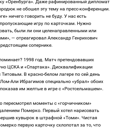
руку «Оренбурга». Даже рафинированный дипломат
родюк не обошел эту тему на пресс-конференции.
ге» ничего говорить не буду. У нас есть
 пропускающие игру по карточкам. Нужно
овать, были ли они целенаправленными или
ми», — отреагировал Александр Генрихович
предстоящем сопернике.
поминает? 1998 год. Матч претендовавших
руно ЦСКА и «Спартака». Дисквалификации
Титовым. В красно-белом лагере по сей день
 Лом-Али Ибрагимов специально «убрал» обоих
 показав им желтые в игре с «Ростсельмашем».
о пересмотрел моменты с «горчичником»
далением Померко. Первый хотел нарисовать
овершив кувырок в штрафной «Томи». Чистая
омерко первую карточку схлопотал за то, что