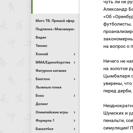
чуть ли не 
Александр Бо
«Об «Оренбур
Матч ТВ. Прямой эфир
футболисты,
Подписка «Максимум»
проанализир
Видео
закономерны
на вопрос о 
Теннис
Хоккей
Ничего не на
MMA/Единоборства
на золотое 
Фигурное катание
Цымбаларя с 
Биатлон
уверены, что
Лыжные гонки
перед дерби,
Бокс
Допинг
Неоднократн
Олимпийские игры
Шумских и у
пенальти, с
Формула-1
симуляция! П
Баскетбол