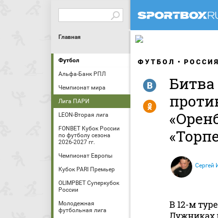
Главная
Футбол
ФУТБОЛ
РОССИ
Альфа-Банк РПЛ
Битва
R
Чемпионат мира
против
Лига ПАРИ
Y
«Оренб
LEON-Вторая лига
FONBET Кубок России
«Торп
по футболу сезона
2026-2027 гг.
Чемпионат Европы
Сергей 
Кубок PARI Премьер
OLIMPBET Суперкубок
России
В 12-м ту
Молодежная
футбольная лига
Лужниках 