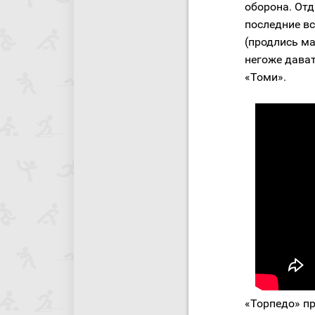
оборона. Отд
последние в
(продлись ма
негоже дават
«Томи».
«Торпедо» п