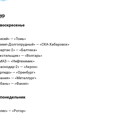
тур
 воскресенье
нисей» — «Томь»
Олимп-Долгопрудный» — «СКА-Хабаровск»
партак-2» — «Балтика»
екстильщик» — «Волгарь»
АМАЗ — «Нефтехимик»
раснодар-2» — «Акрон»
орпедо» — «Оренбург»
лания» — «Металлург»
убань» — «Факел»
 понедельник
елес» — «Ротор»