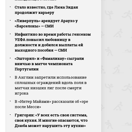
Стало известно, где Люка Зидан
продолжит карьеру
«Ливерпуль» арендует Араухо у
«Барселоны» — СМИ
Инфантино во время работы генсеком
УЕФА повысил любовницу в
должности и добился выплаты ей
выходного пособия — СМИ
«Эшторил» и «Фамаликау» сыграли
вничью в матче чемпионата
Португалии
В Англии запретили использование
сплошных ограждений вдоль поля в
матчах низших лиг после смерти
игрока
В «Интер Майами» рассказали об «эре
после Месси»
Григорян: «У всех есть своя система,
своя кухня. И многие опасаются, что
Дзюба может нарушить эту кухню»