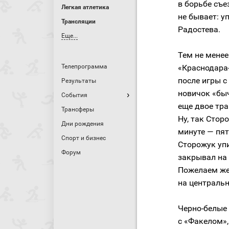
в борьбе съе
Легкая атлетика
не бывает: у
Трансляции
Радостева.
Еще...
Тем не мене
Телепрограмма
«Краснодара
после игры с
Результаты
новичок «бы
События
еще двое тра
Трансферы
Ну, так Стор
Дни рождения
минуте — пят
Спорт и бизнес
Сторожук упи
Форум
закрывал на 
Пожелаем же
на центральн
Черно-белые 
с «Факелом»,