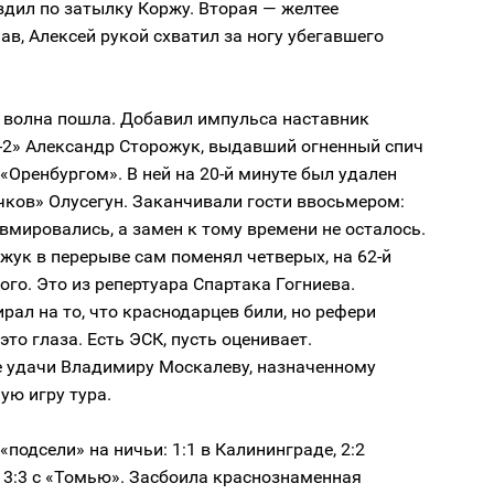
здил по затылку Коржу. Вторая — желтее
пав, Алексей рукой схватил за ногу убегавшего
е волна пошла. Добавил импульса наставник
-2» Александр Сторожук, выдавший огненный спич
 «Оренбургом». В ней на 20-й минуте был удален
чков» Олусегун. Заканчивали гости ввосьмером:
вмировались, а замен к тому времени не осталось.
ожук в перерыве сам поменял четверых, на 62-й
ого. Это из репертуара Спартака Гогниева.
рал на то, что краснодарцев били, но рефери
это глаза. Есть ЭСК, пусть оценивает.
 удачи Владимиру Москалеву, назначенному
ую игру тура.
«подсели» на ничьи: 1:1 в Калининграде, 2:2
 3:3 с «Томью». Засбоила краснознаменная