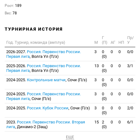
Рост:
189
Вес:
78
ТУРНИРНАЯ ИСТОРИЯ
Г
Пр/
Год. Турнир, команда (амплуа)
М
(П)
АГ
НП
У
2026-2027.
Россия. Первенство России.
3
0
0
0
0/0
Первая лига
, Волга Ул (П/з)
(0)
2025-2026.
Россия. Первенство России.
13
0
0
0
3/1
Первая лига
, Волга Ул (П/з)
(0)
2024-2025.
Контрольные матчи
, Сочи (П/з)
3
0
0
0
0/0
(0)
2024-2025.
Россия. Первенство России.
3
0
0
0
0/0
Первая лига
, Сочи (П/з)
(0)
2024-2025.
Россия. Кубок России
, Сочи (П/з)
3
0
0
0
2/0
(0)
2023.
Россия. Первенство России. Вторая
15
2
0
0
6/1
лига
, Динамо-2 (Защ)
(0)
ЕЩЕ