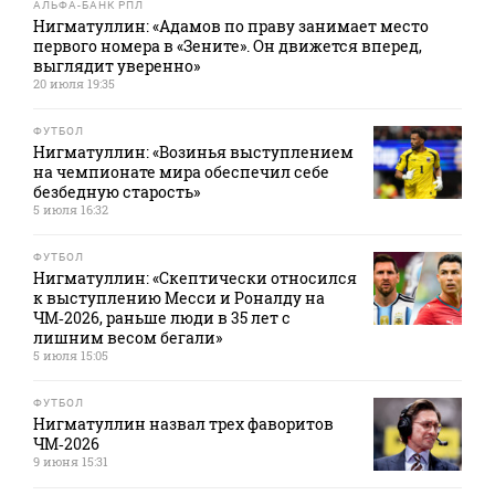
АЛЬФА-БАНК РПЛ
Нигматуллин: «Адамов по праву занимает место
первого номера в «Зените». Он движется вперед,
выглядит уверенно»
20 июля 19:35
ФУТБОЛ
Нигматуллин: «Возинья выступлением
на чемпионате мира обеспечил себе
безбедную старость»
5 июля 16:32
ФУТБОЛ
Нигматуллин: «Скептически относился
к выступлению Месси и Роналду на
ЧМ‑2026, раньше люди в 35 лет с
лишним весом бегали»
5 июля 15:05
ФУТБОЛ
Нигматуллин назвал трех фаворитов
ЧМ‑2026
9 июня 15:31