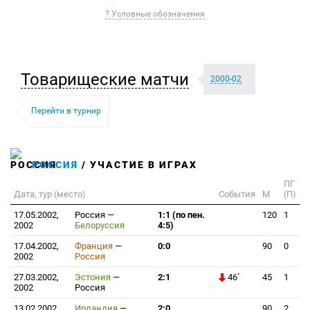
? Условные обозначения
Товарищеские матчи
2000-02
Перейти в турнир
РОССИЯ
/ УЧАСТИЕ В ИГРАХ
ПГ
Дата, тур (место)
События
М
(П)
17.05.2002,
Россия
—
1:1 (по пен.
120
1
2002
Белоруссия
4:5)
17.04.2002,
Франция
—
0:0
90
0
2002
Россия
27.03.2002,
Эстония
—
2:1
46`
45
1
2002
Россия
13.02.2002,
Ирландия
—
2:0
90
2