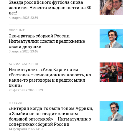
Звезда российского футбола снова
женится. Невеста младше почти на 30
лет!
4 марта 2025 22:39
СБОРНЫЕ
Эка‑вратарь сборной России
Нигматуллин сделал предложение
своей девушке
3 марта 2025 23:46
АЛЬФА-БАНК РПЛ
Нигматуллин: «Уход Карпина из
«Ростова» — сенсационная новость, но
какие‑то разговоры и предпосылки
были»
26 февраля 2025 18:21
ФУТБОЛ
«Нигерия когда‑то была топом Африки,
а Замбия не выглядит слишком
большой экзотикой» — Нигматуллин о
соперниках сборной России
14 февраля 2025 14:51