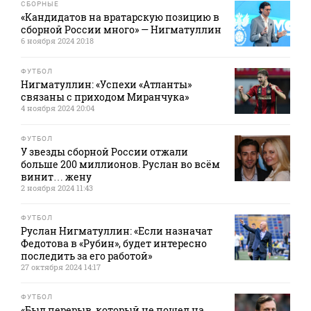
СБОРНЫЕ
«Кандидатов на вратарскую позицию в
сборной России много» — Нигматуллин
6 ноября 2024 20:18
ФУТБОЛ
Нигматуллин: «Успехи «Атланты»
связаны с приходом Миранчука»
4 ноября 2024 20:04
ФУТБОЛ
У звезды сборной России отжали
больше 200 миллионов. Руслан во всём
винит… жену
2 ноября 2024 11:43
ФУТБОЛ
Руслан Нигматуллин: «Если назначат
Федотова в «Рубин», будет интересно
последить за его работой»
27 октября 2024 14:17
ФУТБОЛ
«Был перерыв, который не пошел на