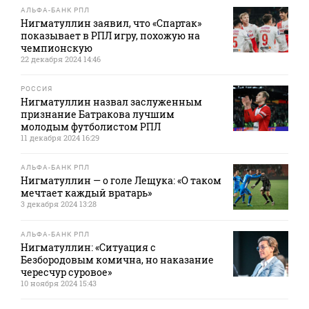
АЛЬФА-БАНК РПЛ
Нигматуллин заявил, что «Спартак»
показывает в РПЛ игру, похожую на
чемпионскую
22 декабря 2024 14:46
РОССИЯ
Нигматуллин назвал заслуженным
признание Батракова лучшим
молодым футболистом РПЛ
11 декабря 2024 16:29
АЛЬФА-БАНК РПЛ
Нигматуллин — о голе Лещука: «О таком
мечтает каждый вратарь»
3 декабря 2024 13:28
АЛЬФА-БАНК РПЛ
Нигматуллин: «Ситуация с
Безбородовым комична, но наказание
чересчур суровое»
10 ноября 2024 15:43