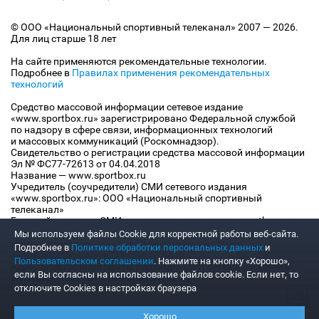
© ООО «Национальный спортивный телеканал» 2007 — 2026.
Для лиц старше 18 лет
На сайте применяются рекомендательные технологии.
Подробнее в
Правилах применения рекомендательных
технологий
Средство массовой информации сетевое издание
«www.sportbox.ru» зарегистрировано Федеральной службой
по надзору в сфере связи, информационных технологий
и массовых коммуникаций (Роскомнадзор).
Свидетельство о регистрации средства массовой информации
Эл № ФС77-72613 от 04.04.2018
Название — www.sportbox.ru
Учредитель (соучредители) СМИ сетевого издания
«www.sportbox.ru»: ООО «Национальный спортивный
телеканал»
Главный редактор СМИ сетевого издания «www.sportbox.ru»:
Конов В.А.
Мы используем файлы Сookie для корректной работы веб-сайта.
Номер телефона редакции СМИ сетевого издания
Подробнее в
Политике обработки персональных данных
и
«www.sportbox.ru»: +7 (495) 653 8419
Пользовательском соглашении
. Нажмите на кнопку «Хорошо»,
Адрес электронной почты редакции СМИ сетевого издания
если Вы согласны на использование файлов cookie. Если нет, то
«www.sportbox.ru»: editor@sportbox.ru
отключите Cookies в настройках браузера
Хорошо