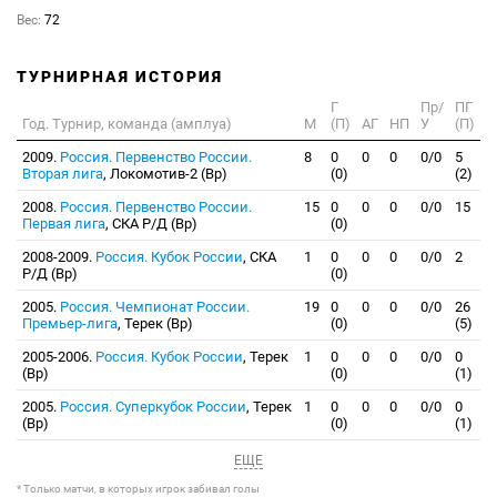
Вес:
72
ТУРНИРНАЯ ИСТОРИЯ
Г
Пр/
ПГ
Год. Турнир, команда (амплуа)
М
(П)
АГ
НП
У
(П)
2009.
Россия. Первенство России.
8
0
0
0
0/0
5
Вторая лига
, Локомотив-2 (Вр)
(0)
(2)
2008.
Россия. Первенство России.
15
0
0
0
0/0
15
Первая лига
, СКА Р/Д (Вр)
(0)
2008-2009.
Россия. Кубок России
, СКА
1
0
0
0
0/0
2
Р/Д (Вр)
(0)
2005.
Россия. Чемпионат России.
19
0
0
0
0/0
26
Премьер-лига
, Терек (Вр)
(0)
(5)
2005-2006.
Россия. Кубок России
, Терек
1
0
0
0
0/0
0
(Вр)
(0)
(1)
2005.
Россия. Суперкубок России
, Терек
1
0
0
0
0/0
0
(Вр)
(0)
(1)
ЕЩЕ
* Только матчи, в которых игрок забивал голы