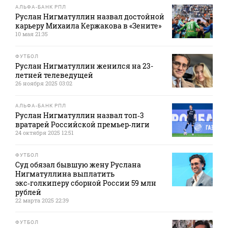
АЛЬФА-БАНК РПЛ
Руслан Нигматуллин назвал достойной
карьеру Михаила Кержакова в «Зените»
10 мая 21:35
ФУТБОЛ
Руслан Нигматуллин женился на 23-
летней телеведущей
26 ноября 2025 03:02
АЛЬФА-БАНК РПЛ
Руслан Нигматуллин назвал топ‑3
вратарей Российской премьер‑лиги
24 октября 2025 12:51
ФУТБОЛ
Суд обязал бывшую жену Руслана
Нигматуллина выплатить
экс‑голкиперу сборной России 59 млн
рублей
22 марта 2025 22:39
ФУТБОЛ