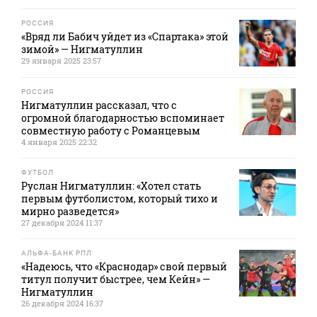
РОССИЯ
«Вряд ли Бабич уйдет из «Спартака» этой
зимой» — Нигматуллин
29 января 2025 23:57
РОССИЯ
Нигматуллин рассказал, что с
огромной благодарностью вспоминает
совместную работу с Романцевым
4 января 2025 22:32
ФУТБОЛ
Руслан Нигматуллин: «Хотел стать
первым футболистом, который тихо и
мирно разведется»
27 декабря 2024 11:37
АЛЬФА-БАНК РПЛ
«Надеюсь, что «Краснодар» свой первый
титул получит быстрее, чем Кейн» —
Нигматуллин
26 декабря 2024 16:37