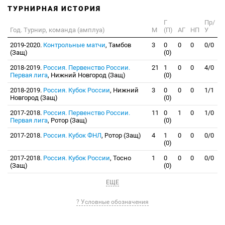
ТУРНИРНАЯ ИСТОРИЯ
Г
Пр/
Год. Турнир, команда (амплуа)
М
(П)
АГ
НП
У
2019-2020.
Контрольные матчи
, Тамбов
3
0
0
0
0/0
(Защ)
(0)
2018-2019.
Россия. Первенство России.
21
1
0
0
4/0
Первая лига
, Нижний Новгород (Защ)
(0)
2018-2019.
Россия. Кубок России
, Нижний
3
0
0
0
1/1
Новгород (Защ)
(0)
2017-2018.
Россия. Первенство России.
11
0
1
0
1/0
Первая лига
, Ротор (Защ)
(0)
2017-2018.
Россия. Кубок ФНЛ
, Ротор (Защ)
4
1
0
0
0/0
(0)
2017-2018.
Россия. Кубок России
, Тосно
1
0
0
0
0/0
(Защ)
(0)
ЕЩЕ
? Условные обозначения