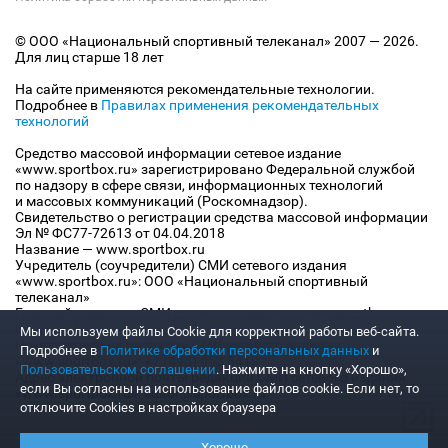
© ООО «Национальный спортивный телеканал» 2007 — 2026.
Для лиц старше 18 лет
На сайте применяются рекомендательные технологии.
Подробнее в
Правилах применения рекомендательных
технологий
Средство массовой информации сетевое издание
«www.sportbox.ru» зарегистрировано Федеральной службой
по надзору в сфере связи, информационных технологий
и массовых коммуникаций (Роскомнадзор).
Свидетельство о регистрации средства массовой информации
Эл № ФС77-72613 от 04.04.2018
Название — www.sportbox.ru
Учредитель (соучредители) СМИ сетевого издания
«www.sportbox.ru»: ООО «Национальный спортивный
телеканал»
Главный редактор СМИ сетевого издания «www.sportbox.ru»:
Конов В.А.
Мы используем файлы Сookie для корректной работы веб-сайта.
Номер телефона редакции СМИ сетевого издания
Подробнее в
Политике обработки персональных данных
и
«www.sportbox.ru»: +7 (495) 653 8419
Пользовательском соглашении
. Нажмите на кнопку «Хорошо»,
Адрес электронной почты редакции СМИ сетевого издания
если Вы согласны на использование файлов cookie. Если нет, то
«www.sportbox.ru»: editor@sportbox.ru
отключите Cookies в настройках браузера
Хорошо