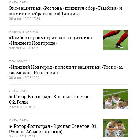
ЛИГА ПАРИ
Экс-защитник «Ростова» покинул сбор «Тамбова» и
может перебраться в «Шинник»
26 июня 2019 17:39
АЛЬФА-БАНК РПЛ
«Тамбов» просмотрит экс-защитника
«Нижнего Новгорода»
9 июня 2019 16:12
ТРАНСФЕРЫ
«Нижний Новгород» пополнят защитник «Тосно» и,
возможно, Игнатович
30 июня 2018 11:12
ЛИГА ПАРИ
Ротор-Волгоград - Крылья Советов -
0:2. Голы
2 мая 2018 18:57
ЛИГА ПАРИ
Ротор-Волгоград - Крылья Советов. 0:1.
Руслан Абазов (автогол)
2 мая 2018 17:43