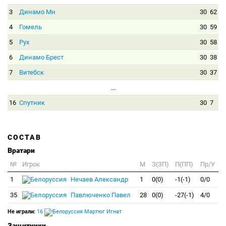
3
Динамо Мн
30
62
4
Гомель
30
59
5
Рух
30
58
6
Динамо Брест
30
38
7
Витебск
30
37
...
16
Спутник
30
7
СОСТАВ
Вратари
№
Игрок
M
З(ЗП)
П(ПП)
Пр/У
1
Нечаев Александр
1
0(0)
-1(-1)
0/0
35
Павлюченко Павел
28
0(0)
-27(-1)
4/0
Не играли:
16
Мартюг Игнат
Защитники