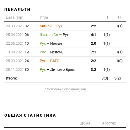
ПЕНАЛЬТИ
Дата (тур)
Игра
П
Н
20.03.2021
02
Минск
—
Рух
2:2
1(1)
25.04.2021
06
Шахтер Сл
—
Рух
4:1
1(1)
22.05.2021
10
Рух
—
Неман
2:0
1(1)
13.08.2021
19
Рух
—
Ислочь
7:1
1(1)
25.09.2021
24
Рух
—
БАТЭ
2:2
1(0)
28.11.2021
30
Рух
—
Динамо Брест
3:2
1(1)
Итого:
3(3)
3(2)
? Условные обозначения
ОБЩАЯ СТАТИСТИКА
Дома
В гостях