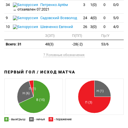
34
Петренко Артём
3
1(0)
0
0/0
↔ отзаявлен 07.2021
9
Садовский Всеволод
24
4(0)
0
5/0
10
Шевченко Евгений
26
3(0)
0
4/0
З(ЗП)
П(ПП)
Пр/У
Всего: 31
48(3)
-28(-2)
53/6
? Условные обозначения
ПЕРВЫЙ ГОЛ / ИСХОД МАТЧА
З
П
П (1)
Н (1)
Н (6)
В (15)
П (3)
В
- выигрыш
Н
- ничья
П
- поражение