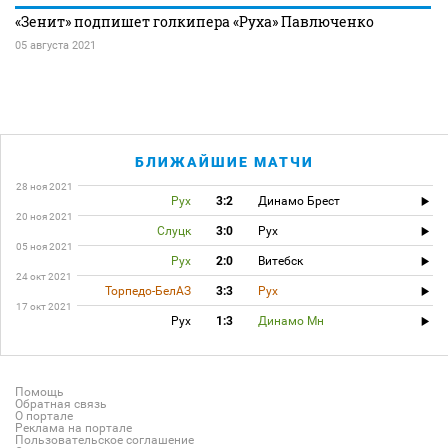
«Зенит» подпишет голкипера «Руха» Павлюченко
05 августа 2021
БЛИЖАЙШИЕ МАТЧИ
28 ноя 2021
Рух
3:2
Динамо Брест
20 ноя 2021
Слуцк
3:0
Рух
05 ноя 2021
Рух
2:0
Витебск
24 окт 2021
Торпедо-БелАЗ
3:3
Рух
17 окт 2021
Рух
1:3
Динамо Мн
Помощь
Обратная связь
О портале
Реклама на портале
Пользовательское соглашение