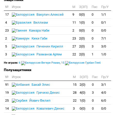
№
Игрок
M
З(ЗП)
Пас
Пр/У
17
Вакулич Алексей
9
0(0)
0
1/1
4
Виллиам
11
1(0)
0
0/1
23
Камара Наби
2
0(0)
0
0/0
2
Кики Габи
23
2(0)
0
7/1
5
Печенин Кирилл
27
2(0)
3
3/0
3
Рахманов Артем
22
2(0)
1
1/0
Не играли:
6
Вегеря Роман
,
15
Гурбан Глеб
Полузащитники
№
Игрок
M
З(ЗП)
Пас
Пр/У
91
Бакай Элис
15
2(0)
0
3/1
19
Гречихо Денис
28
4(0)
3
4/0
25
Йович Филип
22
1(0)
0
6/0
14
Ковалевич Денис
3
0(0)
0
0/0