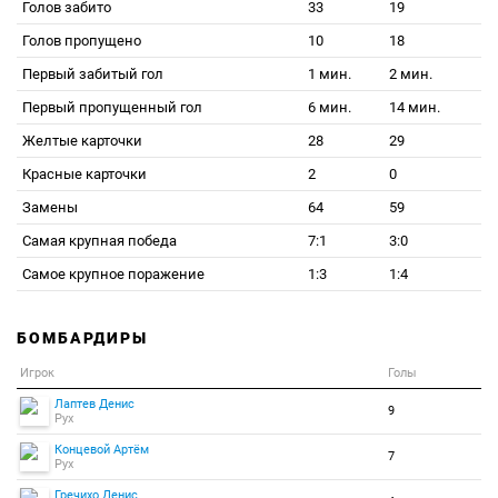
Голов забито
33
19
Голов пропущено
10
18
Первый забитый гол
1 мин.
2 мин.
Первый пропущенный гол
6 мин.
14 мин.
Желтые карточки
28
29
Красные карточки
2
0
Замены
64
59
Самая крупная победа
7:1
3:0
Самое крупное поражение
1:3
1:4
БОМБАРДИРЫ
Игрок
Голы
Лаптев Денис
9
Рух
Концевой Артём
7
Рух
Гречихо Денис