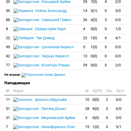
20
Концевой Артём
29
7(0)
4
2/0
55
Нойок Александр
14
3(1)
0
3/0
88
Савицкий Павел
26
4(2)
3
0/0
8
Сёдерстрём Карл
4
0(0)
0
1/0
22
Тве Дэвид
22
1(0)
6
4/1
99
Цепенков Кирилл
5
1(0)
0
0/0
42
Чернук Кирилл
13
0(0)
0
0/0
77
Юзепчук Роман
29
0(0)
0
2/0
Не играли:
Силва Даниэл
Нападающие
№
Игрок
M
З(ЗП)
Пас
Пр/У
11
Диалло Абдулайе
10
0(0)
2
0/0
51
Лаптев Денис
28
9(0)
3
0/0
31
Мироевский Артём
3
0(0)
0
0/0
7
Никифоренко Олег
15
1(0)
0
3/1