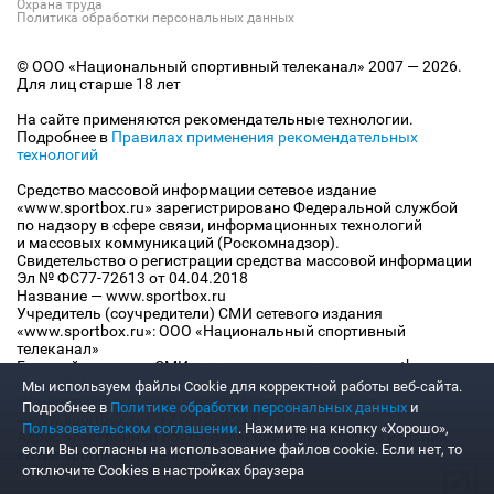
Охрана труда
Политика обработки персональных данных
© ООО «Национальный спортивный телеканал» 2007 — 2026.
Для лиц старше 18 лет
На сайте применяются рекомендательные технологии.
Подробнее в
Правилах применения рекомендательных
технологий
Средство массовой информации сетевое издание
«www.sportbox.ru» зарегистрировано Федеральной службой
по надзору в сфере связи, информационных технологий
и массовых коммуникаций (Роскомнадзор).
Свидетельство о регистрации средства массовой информации
Эл № ФС77-72613 от 04.04.2018
Название — www.sportbox.ru
Учредитель (соучредители) СМИ сетевого издания
«www.sportbox.ru»: ООО «Национальный спортивный
телеканал»
Главный редактор СМИ сетевого издания «www.sportbox.ru»:
Конов В.А.
Мы используем файлы Сookie для корректной работы веб-сайта.
Номер телефона редакции СМИ сетевого издания
Подробнее в
Политике обработки персональных данных
и
«www.sportbox.ru»: +7 (495) 653 8419
Пользовательском соглашении
. Нажмите на кнопку «Хорошо»,
Адрес электронной почты редакции СМИ сетевого издания
если Вы согласны на использование файлов cookie. Если нет, то
«www.sportbox.ru»: editor@sportbox.ru
отключите Cookies в настройках браузера