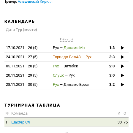
Тренер:
Альшевский Кирилл
КАЛЕНДАРЬ
Дата
Тур (место)
Раньше
17.10.2021
26 (4)
Рух
—
Динамо Мн
1:3
24.10.2021
27 (5)
Торпедо-БелАЗ
—
Рух
3:3
05.11.2021
28 (5)
Рух
—
Витебск
2:0
20.11.2021
29 (5)
Слуцк
—
Рух
3:0
28.11.2021
30 (5)
Рух
—
Динамо Брест
3:2
ТУРНИРНАЯ ТАБЛИЦА
№
Команда
И
О
1
Шахтер Сл
30
75
...