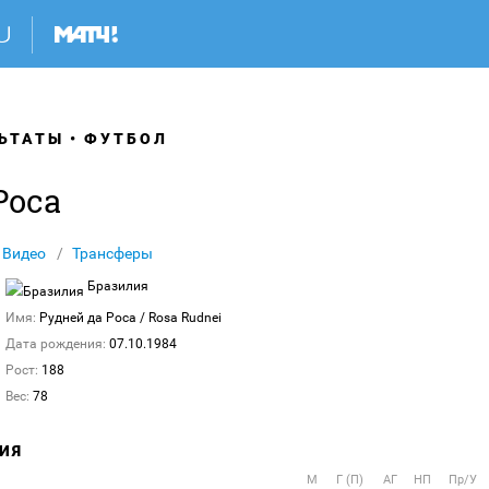
ЬТАТЫ
ФУТБОЛ
Роса
Видео
Трансферы
Бразилия
Имя:
Рудней да Роса
/ Rosa Rudnei
Дата рождения:
07.10.1984
Рост:
188
Вес:
78
ИЯ
М
Г (П)
АГ
НП
Пр/У