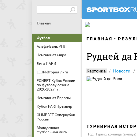
Главная
Футбол
ГЛАВНАЯ
РЕЗУЛ
Альфа-Банк РПЛ
Рудней да 
Чемпионат мира
Лига ПАРИ
Карточка
Новости
LEON-Вторая лига
FONBET Кубок России
по футболу сезона
2026-2027 гг.
Чемпионат Европы
Кубок PARI Премьер
OLIMPBET Суперкубок
России
ТУРНИРНАЯ ИСТОР
Молодежная
футбольная лига
Год. Турнир, команда (амплуа)