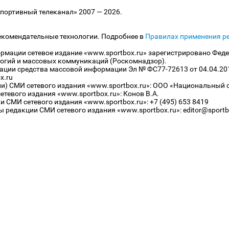
ортивный телеканал» 2007 — 2026.
екомендательные технологии. Подробнее в
Правилах применения р
рмации сетевое издание «www.sportbox.ru» зарегистрировано Феде
огий и массовых коммуникаций (Роскомнадзор).
рации средства массовой информации Эл № ФС77-72613 от 04.04.20
x.ru
ли) СМИ сетевого издания «www.sportbox.ru»: ООО «Национальный 
тевого издания «www.sportbox.ru»: Конов В.А.
 СМИ сетевого издания «www.sportbox.ru»: +7 (495) 653 8419
 редакции СМИ сетевого издания «www.sportbox.ru»: editor@sportb