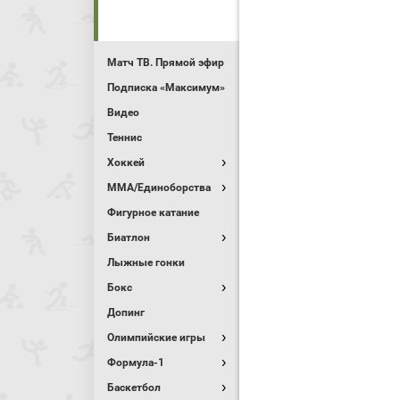
Матч ТВ. Прямой эфир
Подписка «Максимум»
Видео
Теннис
Хоккей
MMA/Единоборства
Фигурное катание
Биатлон
Лыжные гонки
Бокс
Допинг
Олимпийские игры
Формула-1
Баскетбол