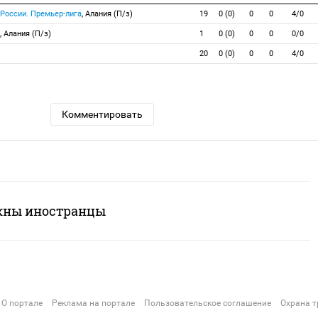
 России. Премьер-лига
, Алания (П/з)
19
0 (0)
0
0
4/0
, Алания (П/з)
1
0 (0)
0
0
0/0
20
0 (0)
0
0
4/0
Комментировать
жны иностранцы
О портале
Реклама на портале
Пользовательское соглашение
Охрана т