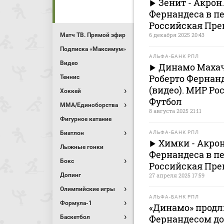
Зенит - Акрон
Фернандеса в пе
Российская Пре
6 декабря 2025 20:43
Матч ТВ. Прямой эфир
Подписка «Максимум»
АЛЬФА-БАНК РПЛ
Видео
Динамо Махач
Роберто Фернан
Теннис
(видео). МИР Ро
Хоккей
Футбол
MMA/Единоборства
8 августа 2025 21:11
Фигурное катание
Биатлон
АЛЬФА-БАНК РПЛ
Химки - Акрон
Лыжные гонки
Фернандеса в пе
Бокс
Российская Пре
Допинг
27 апреля 2025 17:59
Олимпийские игры
АЛЬФА-БАНК РПЛ
Формула-1
«Динамо» продл
Фернандесом до 
Баскетбол