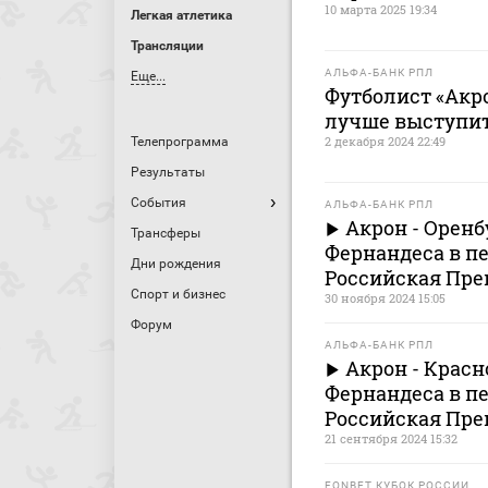
10 марта 2025 19:34
Легкая атлетика
Трансляции
АЛЬФА-БАНК РПЛ
Еще...
Футболист «Акро
лучше выступит
2 декабря 2024 22:49
Телепрограмма
Результаты
События
АЛЬФА-БАНК РПЛ
Акрон - Оренб
Трансферы
Фернандеса в пе
Дни рождения
Российская Пре
Спорт и бизнес
30 ноября 2024 15:05
Форум
АЛЬФА-БАНК РПЛ
Акрон - Красн
Фернандеса в пе
Российская Пре
21 сентября 2024 15:32
FONBET КУБОК РОССИИ