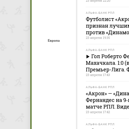
23 апреля 22:20
АЛЬФА-БАНК РПЛ
Футболист «Акр
признан лучши
против «Динамо
23 апреля 19:35
Европа
АЛЬФА-БАНК РПЛ
Гол Роберто Ф
Махачкала. 1:0 
Премьер-Лига. 
23 апреля 17:43
АЛЬФА-БАНК РПЛ
«Акрон» — «Динам
Фернандес на 9‑
матче РПЛ. Вид
23 апреля 17:42
АЛЬФА-БАНК РПЛ