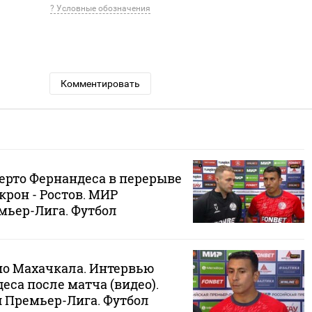
? Условные обозначения
Комментировать
ерто Фернандеса в перерыве
Акрон - Ростов. МИР
мьер-Лига. Футбол
мо Махачкала. Интервью
еса после матча (видео).
 Премьер-Лига. Футбол