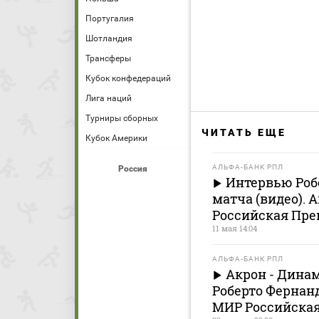
Португалия
Шотландия
Трансферы
Кубок конфедераций
Лига наций
Турниры сборных
ЧИТАТЬ ЕЩЕ
Кубок Америки
АЛЬФА-БАНК РПЛ
Россия
Интервью Роб
матча (видео). 
Российская Пре
11 мая 14:04
АЛЬФА-БАНК РПЛ
Акрон - Дина
Роберто Фернанд
МИР Российская