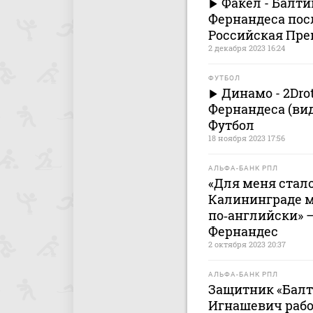
Факел - Балти
Фернандеса посл
Российская Пре
2 декабря 2023 16:24
ФУТБОЛ
Динамо - 2Drots
Фернандеса (вид
Футбол
18 ноября 2023 17:56
АЛЬФА-БАНК РПЛ
«Для меня стало
Калининграде м
по‑английски» 
Фернандес
2 октября 2023 20:37
АЛЬФА-БАНК РПЛ
Защитник «Балти
Игнашевич рабо