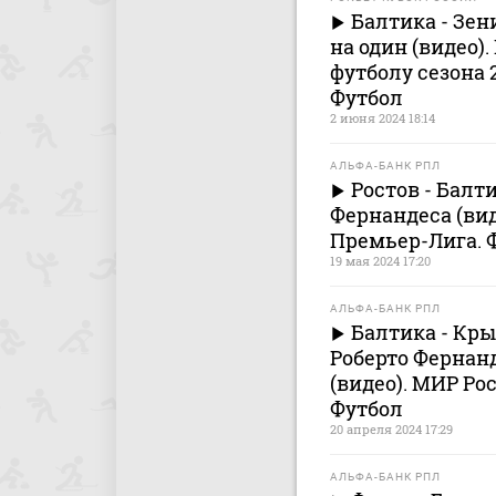
Балтика - Зен
на один (видео)
футболу сезона 2
Футбол
2 июня 2024 18:14
АЛЬФА-БАНК РПЛ
Ростов - Балти
Фернандеса (ви
Премьер-Лига. 
19 мая 2024 17:20
АЛЬФА-БАНК РПЛ
Балтика - Кр
Роберто Фернан
(видео). МИР Ро
Футбол
20 апреля 2024 17:29
АЛЬФА-БАНК РПЛ