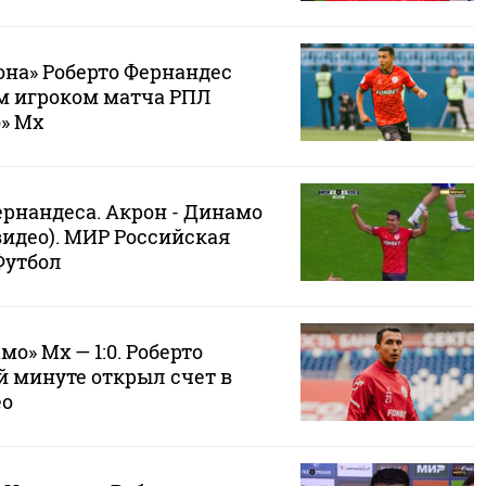
она» Роберто Фернандес
м игроком матча РПЛ
» Мх
ернандеса. Акрон - Динамо
(видео). МИР Российская
Футбол
о» Мх — 1:0. Роберто
й минуте открыл счет в
ео