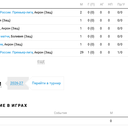
М
Г (П)
АГ
НП
Пр/У
 России. Премьер-лига
, Акрон (Защ)
2
0 (0)
0
0
0/0
я (Защ)
1
0 (0)
0
0
0/0
, Акрон (Защ)
1
0 (0)
0
0
0/0
 матчи
, Боливия (Защ)
1
0 (0)
0
0
0/0
ии
, Акрон (Защ)
1
0 (0)
0
0
0/0
 России. Премьер-лига
, Акрон (Защ)
29
1 (0)
0
0
1/0
ЕЩЕ
и
2026-27
Перейти в турнир
ИЕ В ИГРАХ
События
М
0